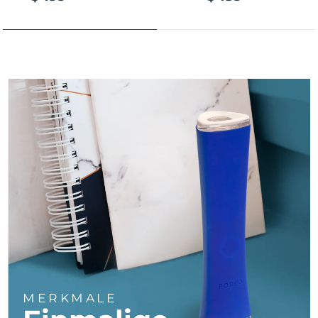
Taiwan
Erwartete Lieferung
8/15/26
Thailand
Erwartete Lieferung
8/14/26
Türkei
Erwartete Lieferung
8/11/26
Vereinigte Arabische
Erwartete Lieferung
8/11/26
Emirate
Vereinigtes
Erwartete Lieferung
8/10/26
Königreich
Vereinigte Staaten
Erwartete Lieferung
8/11/26
Usbekistan
Erwartete Lieferung
8/15/26
Vietnam
Erwartete Lieferung
8/16/26
MERKMALE