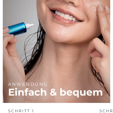
ANWENDUNG
Einfach & bequem
SCHRITT 1
SCHR