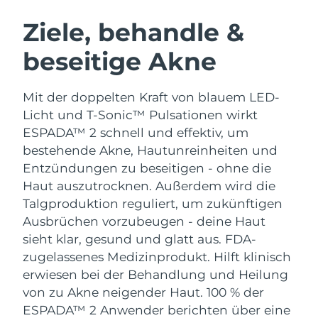
SCHWEDISCHE BEAUTY ROUTINE
Australien
Erwartete Lieferung
8/13/26
Ziele, behandle &
Österreich
Erwartete Lieferung
8/10/26
beseitige Akne
Bahrain
Erwartete Lieferung
8/11/26
Gesichtsreinigung
Gesichtsstraffung
Mit der doppelten Kraft von blauem LED-
Belgien
Erwartete Lieferung
8/10/26
LUNA™ 4 Set
BEAR™ 2 Set
Licht und T-Sonic™ Pulsationen wirkt
Anti-aging massage
Microcurrent toning
ESPADA™ 2 schnell und effektiv, um
Bermuda
Erwartete Lieferung
8/16/26
bestehende Akne, Hautunreinheiten und
Entzündungen zu beseitigen - ohne die
Hydratisierung
Mundpflege
Bosnien und
Erwartete Lieferung
8/13/26
LUNA™ 4 Plus
BEAR™ 2 go
Haut auszutrocknen. Außerdem wird die
Herzegowina
UFO™ 3 Set
issa™ 4
Massage, LED heating
Microcurrent toning on-the-go
Talgproduktion reguliert, um zukünftigen
FAQ™ ANTI-AGING-BEHANDLUNG
Deep facial hydration
Hybrid silicone sonic toothbrush
Brunei Darussalam
Erwartete Lieferung
8/15/26
Ausbrüchen vorzubeugen - deine Haut
sieht klar, gesund und glatt aus.
FDA-
NEW
LUNA™ 4 Men
BEAR™ 2 eyes & lips
Bulgarien
Erwartete Lieferung
8/10/26
zugelassenes Medizinprodukt. Hilft klinisch
UFO™ 3 LED
issa™ 4 plus
For men, anti-aging massage
Microcurrent line smoothing device
erwiesen bei der Behandlung und Heilung
Near-infrared and red light therapy
Kanada
Smart hybrid silicone sonic toothbrush
Erwartete Lieferung
8/14/26
von zu Akne neigender Haut. 100 % der
device
Anti-aging
LED-Behandlungen
ESPADA™ 2 Anwender berichten über eine