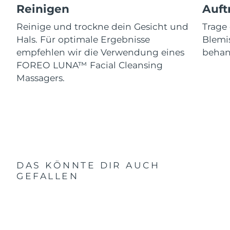
Reinigen
Auft
Reinige und trockne dein Gesicht und
Trag
Hals. Für optimale Ergebnisse
Blemis
empfehlen wir die Verwendung eines
behand
FOREO LUNA™ Facial Cleansing
Massagers.
DAS KÖNNTE DIR AUCH
GEFALLEN