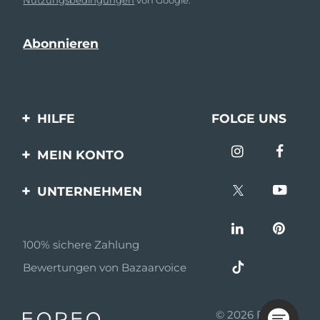
HILFE
FOLGE UNS
Kontaktiere uns
MEIN KONTO
Bestellungen & Versand
Produkt registrieren
UNTERNEHMEN
Garantie & Umtausch
Unterstützung
Über FOREO
Häufig gestellte Fragen
100% sichere Zahlung
Partnerprogramm
Batterie-informationen
Bewertungen von Bazaarvoice
Partner Nachrichten
MYSA
© 2026 FOREO