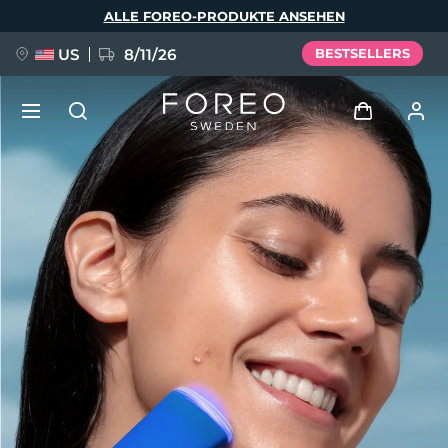
Direkt
ALLE FOREO-PRODUKTE ANSEHEN
zum
Inhalt
US
8/11/26
BESTSELLERS
NEU
Anmelden
Sprache
BREAKING NEWS
Benutzerkonto
English
Deutsch
Español
Meine Geräte
FAQ™ Pure Beauty-Tech Elixir
Français
Italiano
Português
Meine Bestellungen
Polski
Svenska
Русский
Türkçe
简体中文
繁體中文
Meine Adressen
issa™ Teeth Whitening Set
Meine Abonnements