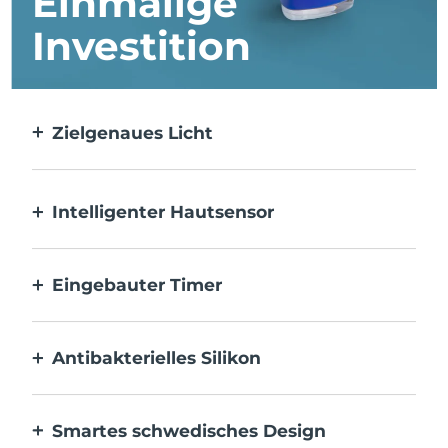
Einmalige
Investition
Zielgenaues Licht
Gezielt und mit höchster Präzision wird
jeder einzelne Makel behandelt.
Intelligenter Hautsensor
Die blaue LED wird nur aktiviert, wenn der
Anwendungsbereich auf der Haut liegt, um
Eingebauter Timer
optimale Sicherheit zu gewährleisten.
Pulsiert alle 30 Sekunden, um dich zu
informieren, wenn die Akne behandelt
Antibakterielles Silikon
wurde.
100 % wasserdicht und porenfrei, um die
Ansammlung und Ausbreitung von
Smartes schwedisches Design
Bakterien zu verhindern.