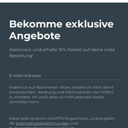
Bekomme exklusive
Angebote
Abonniere und erhalte 15% Rabatt auf deine erste
Bestellung!
E-Mail-Adresse
Indem ich auf 'Abonnieren' klicke, erkläre ich mich damit
einverstanden, Werbung und Informationen von FOREO
zu erhalten. Ich weiß, dass ich mich jederzeit wieder
abmelden kann.
Diese Seite ist durch reCAPTCHA geschützt, und es gelten
die
Datenschutzbestimmungen
und
Nutzungsbedingungen
von Google.