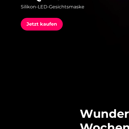
Silikon-LED-Gesichtsmaske
issa™ Teeth Whitening Set
Jetzt kaufen
FAQ™ Dual LED Panel
BELIEBT
Sonderangebote
Bestseller
Wunderb
Wochen