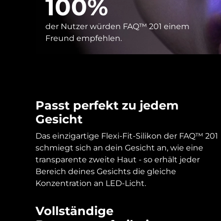
100%
KIWI™ skincare
All acne treatment devices
All revitalizing eye massagers
Serum
issa™ Teeth Whitening Gel
Advanced pore care essentials
For healthy hair
18% PAP
der Nutzer würden FAQ™ 201 einem
Kosmetik
Männer
Freund empfehlen.
Kaufe alles
Passt perfekt zu jedem
Gesicht
Das einzigartige Flexi-Fit-Silikon der FAQ™ 201
FOREO APP
schmiegt sich an dein Gesicht an, wie eine
transparente zweite Haut - so erhält jeder
ÜBER
Bereich deines Gesichts die gleiche
Konzentration an LED-Licht.
Vollständige