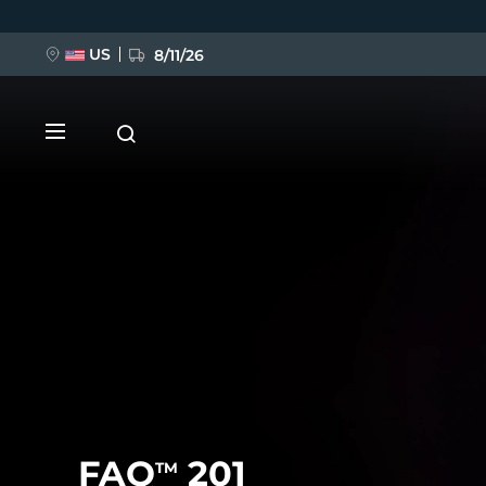
Direkt
zum
Inhalt
US
8/11/26
NEU
BREAKING NEWS
FAQ™ Pure Beauty-Tech Elixir
FAQ
201
TM