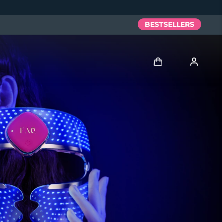
BESTSELLERS
Anmelden
Benutzerkonto
Meine Geräte
Meine Bestellungen
Meine Adressen
Meine Abonnements