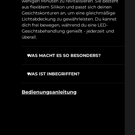
wenigen Minuten zu revitalisieren. Sie besteht
aus flexiblem Silikon und passt sich deinen
Gesichtskonturen an, um eine gleichmäßige
Lichtabdeckung zu gewährleisten. Du kannst
dich frei bewegen, während du eine LED-
Gesichtsbehandlung genießt - jederzeit und
überall.
WAS MACHT ES SO BESONDERS?
Rote, grüne und blaue LEDs bekämpfen feine
Falten und Hautunreinheiten und lassen die
WAS IST INBEGRIFFEN?
Haut strahlen.
FAQ™ 201 LED-Gesichtsmaske aus Silikon
600 optimal platzierte Lichtpunkte sorgen für
Bedienungsanleitung
eine gleichmäßige Lichtabdeckung.
60 ml FAQ™ Silikon-Reinigungsspray
Das Flexi-Fit-Silikon passt sich dem Gesicht
Schaukasten
an wie eine transparente zweite Haut.
Zubehörtasche
Das ultraleichte, kabellose Design mit
USB-Ladegerät
offenem Augenbereich und rutschfestem
Schnellstartanleitung
Kopfband bietet optimale Bewegungsfreiheit.