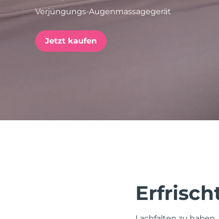
Verjüngungs-Augenmassagegerät
issa™ Teeth Whitening Set
Jetzt kaufen
FAQ™ Dual LED Panel
BELIEBT
Sonderangebote
Bestseller
Erfrisch
Lachfalten zu haben, 