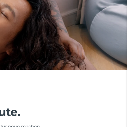
ute.
tz für neue machen