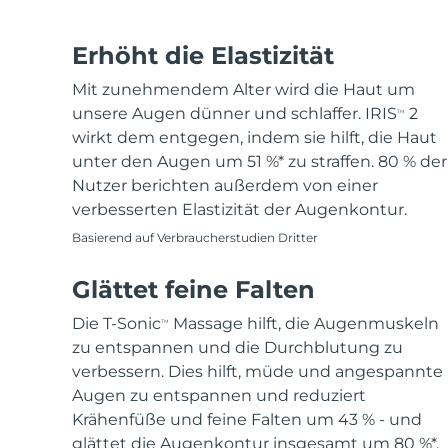
Haar-Entfernung
FAQ™ Hautpflege
Körperpflege
FAQ™ Hautpflege
FAQ™ Produkte
FAQ™ skincare
All FAQ™ skincare
All FAQ™ skincare
PEACH™ 2 Pro Max
BEAR™ 2 body
All hair treatments
All FAQ™ skincare
Erhöht die Elastizität
Professional IPL hair removal device
Microcurrent body toning
Mit zunehmendem Alter wird die Haut um
FAQ™ Produkte
FAQ™ Produkte
unsere Augen dünner und schlaffer. IRIS
2
TM
Akne-Behandlung
FAQ™ products
Augenpflege
All anti-aging treatments
All LED treatments
PEACH™ 2
LUNA™ 4 body
wirkt dem entgegen, indem sie hilft, die Haut
All toning treatments
ESPADA™ 2 plus
BEAR™ 2 eyes & lips
IPL hair removal
Massaging body brush
unter den Augen um 51 %* zu straffen. 80 % der
Recurring acne LED therapy
Microcurrent line smoothing device
Nutzer berichten außerdem von einer
verbesserten Elastizität der Augenkontur.
PEACH™ 2 go
SUPERCHARGED™ serum
Haarpflege
Pflege für Poren
Basierend auf Verbraucherstudien Dritter
ESPADA™ 2
IRIS™ 2
Travel-friendly IPL hair removal
Firming body serum
LUNA™ 4 hair
KIWI™ derma
Acne treatment device
Rejuvenating eye massager
NEW
Glättet feine Falten
2-in-1 LED scalp massager
Diamond microdermabrasion .
PEACH™ Cooling Prep Gel
Die T-Sonic
Massage hilft, die Augenmuskeln
TM
ESPADA™ Blemish Solution
Hautpflege für die Augen
Zahnaufhellung
Cooling IPL hair removal gel
zu entspannen und die Durchblutung zu
FLIP™ play advanced
KIWI™
Concentrated acne gel
Advanced eye care treatment
verbessern. Dies hilft, müde und angespannte
issa™ Teeth Whitening Set
LED light hairbrush
Blackhead remover
Augen zu entspannen und reduziert
Dual LED + sonic device & 18% PAP gel
MEHR
Krähenfüße und feine Falten um 43 % - und
ESPADA™-Geräte
Augenpflegegeräte
LUNA™ Dual-Peptide Scalp
glättet die Augenkontur insgesamt um 80 %*.