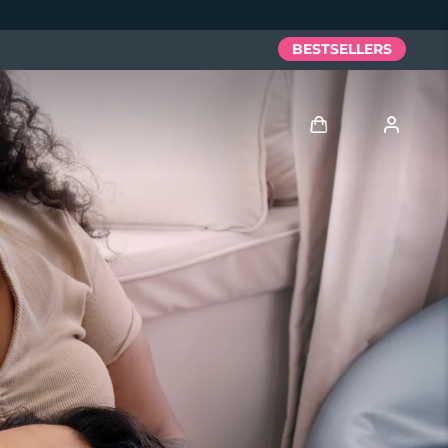
BESTSELLERS
Anmelden
Benutzerkonto
Meine Geräte
Meine Bestellungen
Meine Adressen
Meine Abonnements