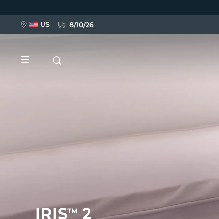
Direkt
zum
Inhalt
US
8/10/26
NEU
BREAKING NEWS
FAQ™ Pure Beauty-Tech Elixir
IRIS
2
TM