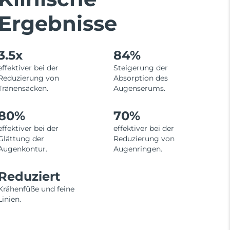
Ergebnisse
3.5x
84%
effektiver bei der
Steigerung der
Reduzierung von
Absorption des
Tränensäcken.
Augenserums.
80%
70%
effektiver bei der
effektiver bei der
Glättung der
Reduzierung von
Augenkontur.
Augenringen.
Reduziert
Krähenfüße und feine
Linien.