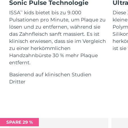
Advanced pore care essentials
Sonic Pulse Technologie
Ultr
For healthy hair
Erwartete Lieferung
18% PAP
Gibraltar
Kosmetik
Männer
16/08/2026
ISSA
kids bietet bis zu 9.000
Diese 
TM
Pulsationen pro Minute, um Plaque zu
klein
Erwartete Lieferung
Griechenland
12/08/2026
lösen und zu entfernen, während sie
Polym
das Zahnfleisch sanft massiert. Es ist
Siliko
Sonderverwaltungsregion
Erwartete Lieferung
klinisch erwiesen, dass sie im Vergleich
herkö
Kaufe alles
Hongkong
13/08/2026
zu einer herkömmlichen
ist si
Handzahnbürste 30 % mehr Plaque
Erwartete Lieferung
Ungarn
entfernt.
12/08/2026
FOREO APP
Basierend auf klinischen Studien
Erwartete Lieferung
Island
ÜBER
13/08/2026
Dritter
Erwartete Lieferung
Indonesien
10/08/2026
Erwartete Lieferung
Irland
12/08/2026
SPARE 29 %
Erwartete Lieferung