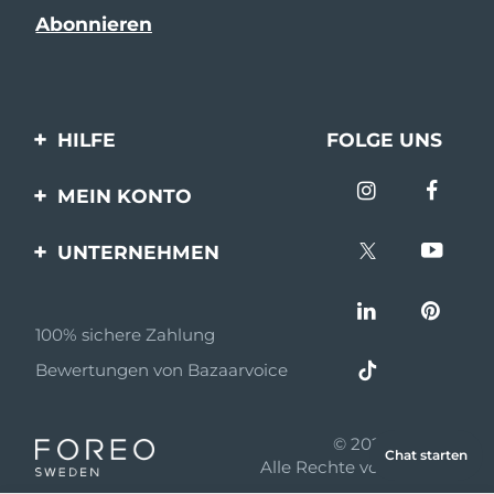
HILFE
FOLGE UNS
Kontaktiere uns
MEIN KONTO
Bestellungen & Versand
Produkt registrieren
UNTERNEHMEN
Garantie & Umtausch
Unterstützung
Über FOREO
Häufig gestellte Fragen
100% sichere Zahlung
Partnerprogramm
Batterie-informationen
Bewertungen von Bazaarvoice
Partner Nachrichten
MYSA
© 2026 FOREO
Chat starten
Einzelhändler
Alle Rechte vorbehalten