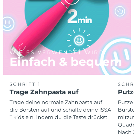
WIE ES VERWENDET WIRD
Einfach & bequem
SCHRITT 1
SCHR
Trage Zahnpasta auf
Putz
Trage deine normale Zahnpasta auf
Putze
die Borsten auf und schalte deine ISSA
Bürste
kids ein, indem du die Taste drückst.
mitzu
TM
Quadr
Nach 