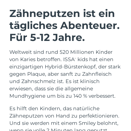
SCHWEDISCHE BEAUTY ROUTINE
Zähneputzen ist ein
tägliches Abenteuer.
Erwartete Lieferung
Australien
15/08/2026
Für 5-12 Jahre.
Gesichtsreinigung
Gesichtsstraffung
Erwartete Lieferung
Österreich
LUNA™ 4 Set
BEAR™ 2 Set
12/08/2026
Weltweit sind rund 520 Millionen Kinder
Anti-aging massage
Microcurrent toning
von Karies betroffen. ISSA
kids hat einen
Erwartete Lieferung
™
Bahrain
13/08/2026
einzigartigen Hybrid-Bürstenkopf, der stark
Hydratisierung
Mundpflege
gegen Plaque, aber sanft zu Zahnfleisch
LUNA™ 4 Plus
BEAR™ 2 go
Erwartete Lieferung
Belgien
UFO™ 3 Set
issa™ 4
und Zahnschmelz ist. Es ist klinisch
12/08/2026
Massage, LED heating
Microcurrent toning on-the-go
FAQ™ ANTI-AGING-BEHANDLUNG
erwiesen, dass sie die allgemeine
Deep facial hydration
Hybrid silicone sonic toothbrush
Erwartete Lieferung
Mundhygiene um bis zu 140 % verbessert.
Bermuda
18/08/2026
NEW
LUNA™ 4 Men
BEAR™ 2 eyes & lips
UFO™ 3 LED
Es hilft den Kindern, das natürliche
issa™ 4 plus
For men, anti-aging massage
Microcurrent line smoothing device
Bosnien und
Erwartete Lieferung
Zähneputzen von Hand zu perfektionieren.
Near-infrared and red light therapy
Smart hybrid silicone sonic toothbrush
Herzegowina
15/08/2026
device
Anti-aging
LED-Behandlungen
Und sie werden mit einem Smiley belohnt,
wenn sie volle 2 Minuten lang geputzt