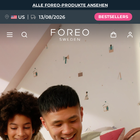
Direkt
ALLE FOREO-PRODUKTE ANSEHEN
zum
Inhalt
US
13/08/2026
BESTSELLERS
NEU
Anmelden
Sprache
BREAKING NEWS
Benutzerkonto
English
Deutsch
Español
Meine Geräte
FAQ™ Pure Beauty-Tech Elixir
Français
Italiano
Português
Meine Bestellungen
Polski
Svenska
Русский
Türkçe
简体中文
繁體中文
Meine Adressen
issa™ Teeth Whitening Set
Meine Abonnements