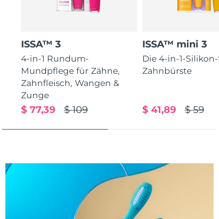
Erwartete Lieferung
Puerto Rico
14/08/2026
ISSA™ 3
ISSA™ mini 3
Erwartete Lieferung
Katar
13/08/2026
4-in-1 Rundum-
Die 4-in-1-Silikon
Mundpflege für Zähne,
Zahnbürste
Erwartete Lieferung
Réunion
Zahnfleisch, Wangen &
17/08/2026
Zunge
Erwartete Lieferung
$ 77,39
$ 109
$ 41,89
$ 59
Rumänien
12/08/2026
Erwartete Lieferung
Russland
20/08/2026
Erwartete Lieferung
Saudi-Arabien
13/08/2026
Erwartete Lieferung
Singapur
14/08/2026