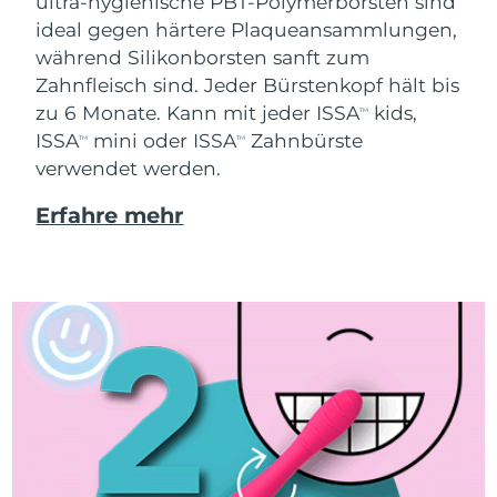
ultra-hygienische PBT-Polymerborsten sind
ideal gegen härtere Plaqueansammlungen,
Erwartete Lieferung
Thailand
während Silikonborsten sanft zum
16/08/2026
Zahnfleisch sind. Jeder Bürstenkopf hält bis
zu 6 Monate. Kann mit jeder ISSA
kids,
Erwartete Lieferung
TM
Türkei
13/08/2026
ISSA
mini oder ISSA
Zahnbürste
TM
TM
verwendet werden.
Vereinigte Arabische
Erwartete Lieferung
Emirate
13/08/2026
Erfahre mehr
Vereinigtes
Erwartete Lieferung
Königreich
12/08/2026
Erwartete Lieferung
Vereinigte Staaten
13/08/2026
Erwartete Lieferung
Usbekistan
17/08/2026
Erwartete Lieferung
Vietnam
18/08/2026