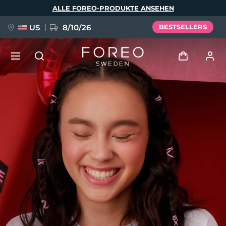
Direkt
ALLE FOREO-PRODUKTE ANSEHEN
zum
Inhalt
US
8/10/26
BESTSELLERS
NEU
Anmelden
Sprache
BREAKING NEWS
Benutzerkonto
English
Deutsch
Español
Meine Geräte
FAQ™ Pure Beauty-Tech Elixir
Français
Italiano
Português
Meine Bestellungen
Polski
Svenska
Русский
Türkçe
简体中文
繁體中文
Meine Adressen
issa™ Teeth Whitening Set
Meine Abonnements