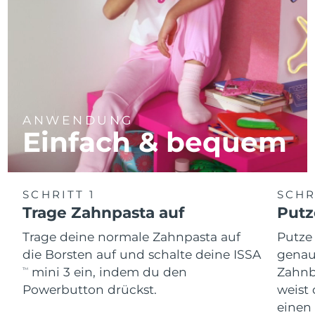
ANWENDUNG
Einfach & bequem
SCHRITT 1
SCHR
Trage Zahnpasta auf
Putz
Trage deine normale Zahnpasta auf
Putze
die Borsten auf und schalte deine ISSA
genau
mini 3 ein, indem du den
Zahnb
TM
Powerbutton drückst.
weist 
einen