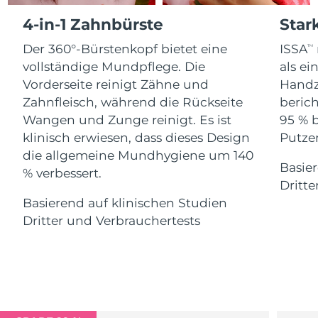
Advanced pore care essentials
For healthy hair
18% PAP
4-in-1 Zahnbürste
Star
Kosmetik
Männer
Isle of Man
Erwartete Lieferung
8/11/26
Der 360°-Bürstenkopf bietet eine
ISSA
TM
Israel
Erwartete Lieferung
8/13/26
vollständige Mundpflege. Die
als e
Vorderseite reinigt Zähne und
Handz
Italien
Erwartete Lieferung
8/9/26
Zahnfleisch, während die Rückseite
berich
Kaufe alles
Wangen und Zunge reinigt. Es ist
95 % 
Japan
Erwartete Lieferung
8/12/26
klinisch erwiesen, dass dieses Design
Putzen
die allgemeine Mundhygiene um 140
Jersey
Erwartete Lieferung
8/14/26
Basier
FOREO APP
% verbessert.
Dritte
Kasachstan
Erwartete Lieferung
8/11/26
ÜBER
Basierend auf klinischen Studien
Dritter und Verbrauchertests
Kuwait
Erwartete Lieferung
8/9/26
Lettland
Erwartete Lieferung
8/9/26
Libanon
Erwartete Lieferung
8/10/26