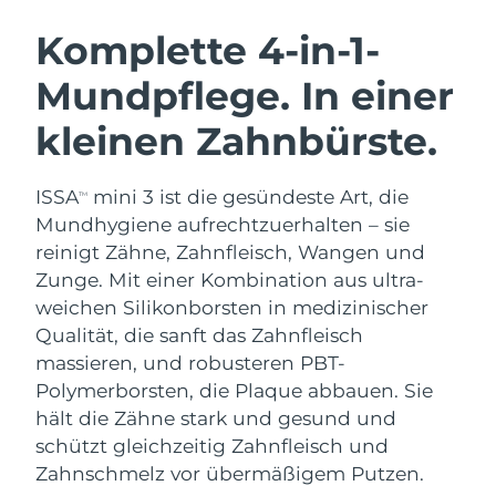
SCHWEDISCHE BEAUTY ROUTINE
Australien
Erwartete Lieferung
8/12/26
Komplette 4-in-1-
Österreich
Erwartete Lieferung
8/9/26
Mundpflege. In einer
Bahrain
Erwartete Lieferung
8/10/26
kleinen Zahnbürste.
Gesichtsreinigung
Gesichtsstraffung
Belgien
Erwartete Lieferung
8/9/26
LUNA™ 4 Set
BEAR™ 2 Set
ISSA
mini 3 ist die gesündeste Art, die
TM
Anti-aging massage
Microcurrent toning
Bermuda
Erwartete Lieferung
8/15/26
Mundhygiene aufrechtzuerhalten – sie
reinigt Zähne, Zahnfleisch, Wangen und
Hydratisierung
Mundpflege
Bosnien und
Zunge. Mit einer Kombination aus ultra-
Erwartete Lieferung
8/12/26
LUNA™ 4 Plus
BEAR™ 2 go
Herzegowina
UFO™ 3 Set
issa™ 4
weichen Silikonborsten in medizinischer
Massage, LED heating
Microcurrent toning on-the-go
FAQ™ ANTI-AGING-BEHANDLUNG
Qualität, die sanft das Zahnfleisch
Deep facial hydration
Hybrid silicone sonic toothbrush
Brunei Darussalam
Erwartete Lieferung
8/14/26
massieren, und robusteren PBT-
NEW
Polymerborsten, die Plaque abbauen. Sie
LUNA™ 4 Men
BEAR™ 2 eyes & lips
Bulgarien
Erwartete Lieferung
8/9/26
UFO™ 3 LED
issa™ 4 plus
hält die Zähne stark und gesund und
For men, anti-aging massage
Microcurrent line smoothing device
Near-infrared and red light therapy
schützt gleichzeitig Zahnfleisch und
Kanada
Smart hybrid silicone sonic toothbrush
Erwartete Lieferung
8/13/26
device
Anti-aging
LED-Behandlungen
Zahnschmelz vor übermäßigem Putzen.