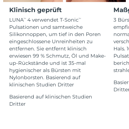
Advanced pore care essentials
For healthy hair
Erwartete Lieferung
18% PAP
Gibraltar
Klinisch geprüft
Maßg
Kosmetik
Männer
13/08/2026
LUNA
4 verwendet T-Sonic
3 Bürs
TM
TM
Erwartete Lieferung
Griechenland
09/08/2026
Pulsationen und samtweiche
empfi
Silikonnoppen, um tief in den Poren
norma
Sonderverwaltungsregion
Erwartete Lieferung
eingeschlossene Unreinheiten zu
versc
Kaufe alles
Hongkong
10/08/2026
entfernen. Sie entfernt klinisch
Hals. 
erwiesen 99 % Schmutz, Öl und Make-
Pulsat
Erwartete Lieferung
Ungarn
up-Rückstände und ist 35-mal
berich
09/08/2026
FOREO APP
hygienischer als Bürsten mit
strah
Erwartete Lieferung
Nylonborsten. Basierend auf
Island
ÜBER
10/08/2026
Basie
klinischen Studien Dritter
Dritte
Erwartete Lieferung
Indonesien
Basierend auf klinischen Studien
07/08/2026
Dritter
Erwartete Lieferung
Irland
09/08/2026
Erwartete Lieferung