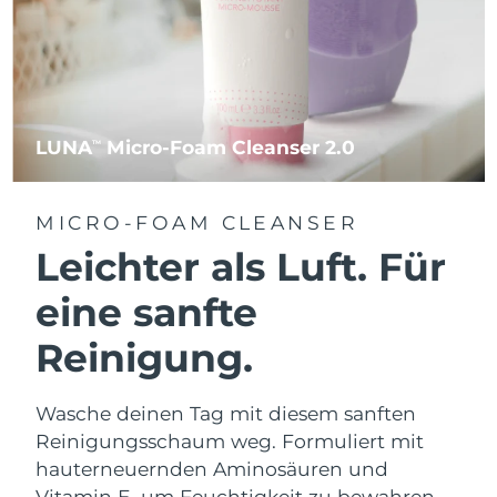
LUNA
Micro-Foam Cleanser 2.0
TM
MICRO-FOAM CLEANSER
Leichter als Luft. Für
eine sanfte
Reinigung.
Wasche deinen Tag mit diesem sanften
Reinigungsschaum weg. Formuliert mit
hauterneuernden Aminosäuren und
Vitamin E, um Feuchtigkeit zu bewahren.