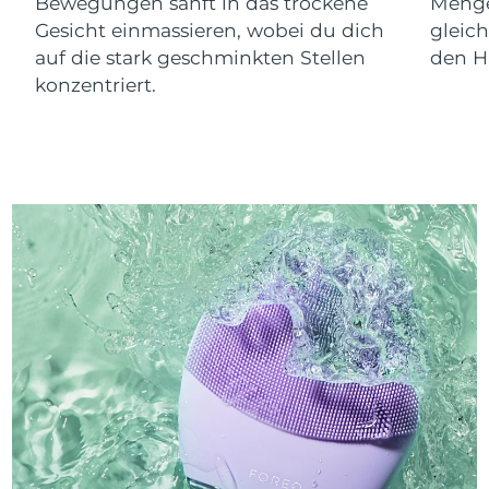
Bewegungen sanft in das trockene
Menge
Gesicht einmassieren, wobei du dich
gleic
auf die stark geschminkten Stellen
den Ha
konzentriert.