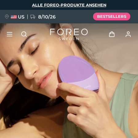
Direkt
ALLE FOREO-PRODUKTE ANSEHEN
zum
Inhalt
US
8/10/26
BESTSELLERS
NEU
Anmelden
Sprache
BREAKING NEWS
Benutzerkonto
English
Deutsch
Español
Meine Geräte
FAQ™ Pure Beauty-Tech Elixir
Français
Italiano
Português
Meine Bestellungen
Polski
Svenska
Русский
Türkçe
简体中文
繁體中文
Meine Adressen
issa™ Teeth Whitening Set
Meine Abonnements