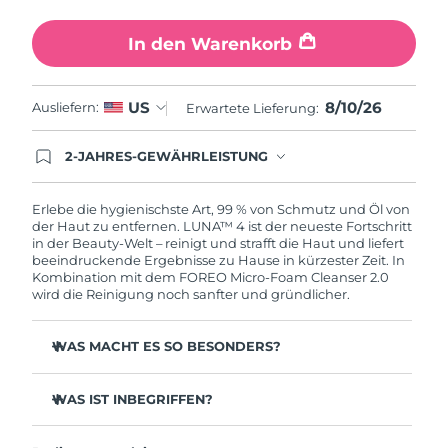
Erwartete Lieferung
Slowakei
09/08/2026
In den Warenkorb
Erwartete Lieferung
Slowenien
09/08/2026
8/10/26
US
Ausliefern:
Erwartete Lieferung:
Erwartete Lieferung
Südafrika
17/08/2026
2-JAHRES-GEWÄHRLEISTUNG
Mit deiner heutigen Bestellung registriere sich für
Erwartete Lieferung
deine FOREO-Garantie. Das bedeutet: Falls du
Südkorea
11/08/2026
innerhalb eines Jahres ab Kaufdatum Anlass zur
Erlebe die hygienischste Art, 99 % von Schmutz und Öl von
Beanstandung deines FOREO-Produktes haben
der Haut zu entfernen. LUNA™ 4 ist der neueste Fortschritt
solltest, bekommst du dieses Produkt von
in der Beauty-Welt – reinigt und strafft die Haut und liefert
Erwartete Lieferung
Spanien
FOREO gratis ersetzt.
beeindruckende Ergebnisse zu Hause in kürzester Zeit. In
09/08/2026
Kombination mit dem FOREO Micro-Foam Cleanser 2.0
wird die Reinigung noch sanfter und gründlicher.
Erwartete Lieferung
Schweden
09/08/2026
WAS MACHT ES SO BESONDERS?
Erwartete Lieferung
Schweiz
96 % der Anwender:innen berichten von gesünder
09/08/2026
aussehender Haut. 81 % berichten von weniger
WAS IST INBEGRIFFEN?
Unreinheiten.
Erwartete Lieferung
LUNA™ 4
Taiwan
Entfernt tief sitzenden Schmutz und Öl, ohne die Haut
14/08/2026