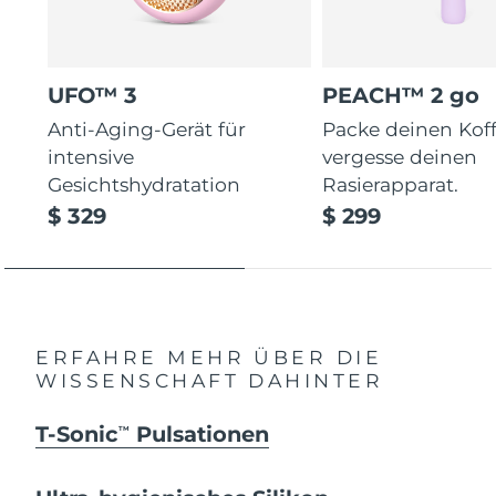
UFO™ 3
PEACH™ 2 go
Anti-Aging-Gerät für
Packe deinen Koff
intensive
vergesse deinen
Gesichtshydratation
Rasierapparat.
$ 329
$ 299
ERFAHRE MEHR ÜBER DIE
WISSENSCHAFT DAHINTER
T-Sonic
Pulsationen
TM