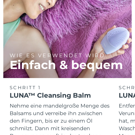
WIE ES VERWENDET WIRD
Einfach & bequem
SCHRITT 1
SCHR
LUNA™ Cleansing Balm
LUNA
Nehme eine mandelgroße Menge des
Entfe
Balsams und verreibe ihn zwischen
Verun
den Fingern, bis er zu einem Öl
hat, 
schmilzt. Dann mit kreisenden
Wasch