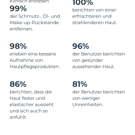
100%
Klinisch erwiesen
99%
Erwartete Lieferung
berichten von einer
Libanon
10/08/2026
der Schmutz-, Öl- und
erfrischteren und
Make-up-Rückstände
strahlenderen Haut.
Erwartete Lieferung
Litauen
entfernen.
09/08/2026
Erwartete Lieferung
98%
96%
Luxemburg
09/08/2026
erleben eine bessere
der Benutzer berichten
Aufnahme von
von gesünder
Sonderverwaltungsregion
Erwartete Lieferung
Hautpflegeprodukten.
aussehender Haut.
Macau
11/08/2026
86%
81%
Erwartete Lieferung
Malaysia
12/08/2026
berichten, dass die
der Benutzer berichten
Haut fester und
von weniger
Erwartete Lieferung
Malta
elastischer aussieht
Unreinheiten.
09/08/2026
und sich auch so
anfühlt.
Erwartete Lieferung
Mexiko
13/08/2026