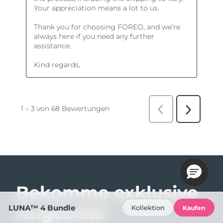
Bekomme exklusive
Angebote
LUNA™ 4 Bundle
Kollektion
Kaufen