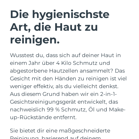
SCHWEDISCHE BEAUTY ROUTINE
Die hygienischste
Art, die Haut zu
Erwartete Lieferung
Australien
12/08/2026
reinigen.
Gesichtsreinigung
Gesichtsstraffung
Erwartete Lieferung
Österreich
LUNA™ 4 Set
BEAR™ 2 Set
09/08/2026
Wusstest du, dass sich auf deiner Haut in
Anti-aging massage
Microcurrent toning
einem Jahr über 4 Kilo Schmutz und
Erwartete Lieferung
Bahrain
10/08/2026
abgestorbene Hautzellen ansammelt? Das
Hydratisierung
Mundpflege
Gesicht mit den Händen zu reinigen ist viel
LUNA™ 4 Plus
BEAR™ 2 go
Erwartete Lieferung
Belgien
UFO™ 3 Set
issa™ 4
weniger effektiv, als du vielleicht denkst.
09/08/2026
Massage, LED heating
Microcurrent toning on-the-go
FAQ™ ANTI-AGING-BEHANDLUNG
Aus diesem Grund haben wir ein 2-in-1-
Deep facial hydration
Hybrid silicone sonic toothbrush
Erwartete Lieferung
Gesichtsreinigungsgerät entwickelt, das
Bermuda
15/08/2026
NEW
nachweislich 99 % Schmutz, Öl und Make-
LUNA™ 4 Men
BEAR™ 2 eyes & lips
UFO™ 3 LED
issa™ 4 plus
up-Rückstände entfernt.
For men, anti-aging massage
Microcurrent line smoothing device
Bosnien und
Erwartete Lieferung
Near-infrared and red light therapy
Smart hybrid silicone sonic toothbrush
Herzegowina
12/08/2026
device
Anti-aging
LED-Behandlungen
Sie bietet dir eine maßgeschneiderte
Reinigung, basierend auf deinem