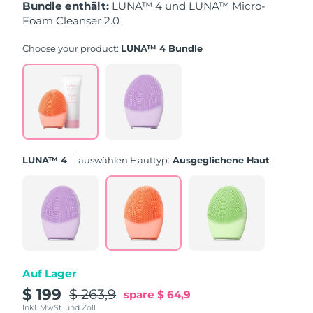
Bundle enthält:
LUNA™ 4 und LUNA™ Micro-
Foam Cleanser 2.0
Erwartete Lieferung
Puerto Rico
11/08/2026
Choose your product:
LUNA™ 4 Bundle
Erwartete Lieferung
Katar
10/08/2026
Erwartete Lieferung
Réunion
14/08/2026
Erwartete Lieferung
Rumänien
LUNA™ 4
Auswählen Hauttyp:
Ausgeglichene Haut
09/08/2026
Erwartete Lieferung
Russland
17/08/2026
Erwartete Lieferung
Saudi-Arabien
10/08/2026
Auf Lager
Erwartete Lieferung
Singapur
11/08/2026
$ 199
$ 263,9
spare
$ 64,9
Inkl. MwSt. und Zoll