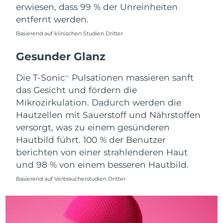
erwiesen, dass 99 % der Unreinheiten
Saudi-Arabien
Erwartete Lieferung
8/13/26
entfernt werden.
Basierend auf klinischen Studien Dritter
Singapur
Erwartete Lieferung
8/14/26
Gesunder Glanz
Slowakei
Erwartete Lieferung
8/12/26
Die T-Sonic
Pulsationen massieren sanft
TM
Slowenien
Erwartete Lieferung
8/12/26
das Gesicht und fördern die
Mikrozirkulation. Dadurch werden die
Südafrika
Erwartete Lieferung
8/20/26
Hautzellen mit Sauerstoff und Nährstoffen
versorgt, was zu einem gesünderen
Südkorea
Erwartete Lieferung
8/14/26
Hautbild führt. 100 % der Benutzer
berichten von einer strahlenderen Haut
Spanien
Erwartete Lieferung
8/12/26
und 98 % von einem besseren Hautbild.
Schweden
Erwartete Lieferung
8/12/26
Basierend auf Verbraucherstudien Dritter
Schweiz
Erwartete Lieferung
8/12/26