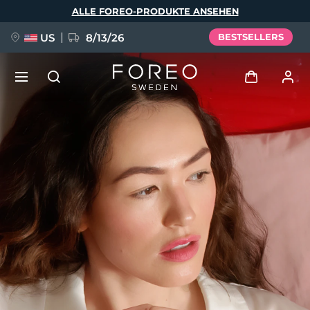
Direkt
ALLE FOREO-PRODUKTE ANSEHEN
zum
Inhalt
US
8/13/26
BESTSELLERS
NEU
Anmelden
Sprache
BREAKING NEWS
Benutzerkonto
English
Deutsch
Español
Meine Geräte
FAQ™ Pure Beauty-Tech Elixir
Français
Italiano
Português
Meine Bestellungen
Polski
Svenska
Русский
Türkçe
简体中文
繁體中文
Meine Adressen
issa™ Teeth Whitening Set
Meine Abonnements