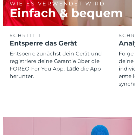
WIE ES VERWENDET WIRD
Einfach & bequem
SCHRITT 1
SCHR
Entsperre das Gerät
Anal
Entsperre zunächst dein Gerät und
Folge
registriere deine Garantie über die
deine
FOREO For You App.
Lade
die App
indiv
herunter.
erstel
synchr