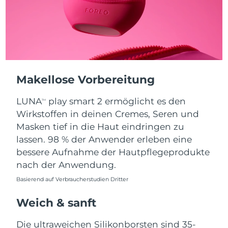
Taiwan
Erwartete Lieferung
8/17/26
Thailand
Erwartete Lieferung
8/16/26
Türkei
Erwartete Lieferung
8/13/26
Vereinigte Arabische
Makellose Vorbereitung
Erwartete Lieferung
8/13/26
Emirate
LUNA
play smart 2 ermöglicht es den
TM
Vereinigtes
Wirkstoffen in deinen Cremes, Seren und
Erwartete Lieferung
8/12/26
Königreich
Masken tief in die Haut eindringen zu
lassen. 98 % der Anwender erleben eine
Vereinigte Staaten
Erwartete Lieferung
8/13/26
bessere Aufnahme der Hautpflegeprodukte
nach der Anwendung.
Usbekistan
Erwartete Lieferung
8/17/26
Basierend auf Verbraucherstudien Dritter
Vietnam
Erwartete Lieferung
8/18/26
Weich & sanft
Die ultraweichen Silikonborsten sind 35-