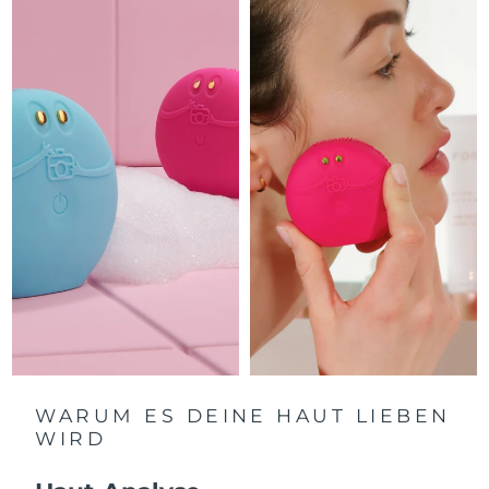
Litauen
Erwartete Lieferung
8/12/26
Luxemburg
Erwartete Lieferung
8/12/26
Sonderverwaltungsregion
Erwartete Lieferung
8/14/26
Macau
Malaysia
Erwartete Lieferung
8/15/26
Malta
Erwartete Lieferung
8/12/26
Mexiko
Erwartete Lieferung
8/16/26
Monaco
Erwartete Lieferung
8/13/26
Niederlande
Erwartete Lieferung
8/12/26
WARUM ES DEINE HAUT LIEBEN
WIRD
Neuseeland
Erwartete Lieferung
8/12/26