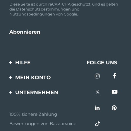
Diese Seite ist durch reCAPTCHA geschützt, und es gelten
die
Datenschutzbestimmungen
und
Nutzungsbedingungen
von Google.
HILFE
FOLGE UNS
Kontaktiere uns
MEIN KONTO
Bestellungen & Versand
Produkt registrieren
UNTERNEHMEN
Garantie & Umtausch
Unterstützung
Über FOREO
Häufig gestellte Fragen
100% sichere Zahlung
Partnerprogramm
Batterie-informationen
Bewertungen von Bazaarvoice
Partner Nachrichten