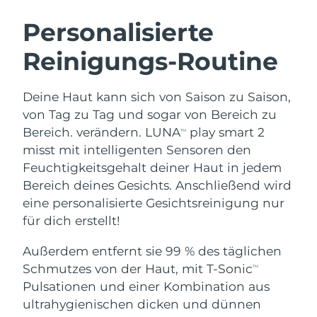
SCHWEDISCHE BEAUTY ROUTINE
Australien
Erwartete Lieferung
8/15/26
Personalisierte
Österreich
Erwartete Lieferung
8/12/26
Reinigungs-Routine
Bahrain
Erwartete Lieferung
8/13/26
Gesichtsreinigung
Gesichtsstraffung
Deine Haut kann sich von Saison zu Saison,
Belgien
Erwartete Lieferung
8/12/26
LUNA™ 4 Set
BEAR™ 2 Set
von Tag zu Tag und sogar von Bereich zu
Anti-aging massage
Microcurrent toning
Bereich. verändern. LUNA
play smart 2
TM
Bermuda
Erwartete Lieferung
8/18/26
misst mit intelligenten Sensoren den
Feuchtigkeitsgehalt deiner Haut in jedem
Hydratisierung
Mundpflege
Bosnien und
Erwartete Lieferung
8/15/26
LUNA™ 4 Plus
BEAR™ 2 go
Bereich deines Gesichts. Anschließend wird
Herzegowina
UFO™ 3 Set
issa™ 4
Massage, LED heating
Microcurrent toning on-the-go
eine personalisierte Gesichtsreinigung nur
FAQ™ ANTI-AGING-BEHANDLUNG
Deep facial hydration
Hybrid silicone sonic toothbrush
Brunei Darussalam
Erwartete Lieferung
8/17/26
für dich erstellt!
NEW
Außerdem entfernt sie 99 % des täglichen
LUNA™ 4 Men
BEAR™ 2 eyes & lips
Bulgarien
Erwartete Lieferung
8/12/26
UFO™ 3 LED
issa™ 4 plus
Schmutzes von der Haut, mit T-Sonic
TM
For men, anti-aging massage
Microcurrent line smoothing device
Near-infrared and red light therapy
Kanada
Pulsationen und einer Kombination aus
Smart hybrid silicone sonic toothbrush
Erwartete Lieferung
8/16/26
device
Anti-aging
LED-Behandlungen
ultrahygienischen dicken und dünnen