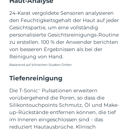
Haut-Analyse
Norwegen
Erwartete Lieferung
8/12/26
24-Karat vergoldete Sensoren analysieren
Oman
Erwartete Lieferung
8/15/26
den Feuchtigkeitsgehalt der Haut auf jeder
Gesichtspartie, um eine vollständig
Philippinen
Erwartete Lieferung
8/15/26
personalisierte Gesichtsreinigungs-Routine
zu erstellen. 100 % der Anwender berichten
Polen
Erwartete Lieferung
8/13/26
von besseren Ergebnissen als bei der
Reinigung von Hand.
Portugal
Erwartete Lieferung
8/12/26
Basierend auf klinischen Studien Dritter
Puerto Rico
Erwartete Lieferung
8/14/26
Tiefenreinigung
Katar
Erwartete Lieferung
8/13/26
Die T-Sonic
Pulsationen erweitern
TM
vorübergehend die Poren, so dass die
Réunion
Erwartete Lieferung
8/17/26
Silikontouchpoints Schmutz, Öl und Make-
Rumänien
up-Rückstände entfernen können, die tief
Erwartete Lieferung
8/12/26
im Inneren eingeschlossen sind - das
Russland
Erwartete Lieferung
8/20/26
reduziert Hautausbrüche. Klinisch