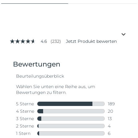
4.6
(232)
Jetzt Produkt bewerten
4.6
von
5
Sternen,
Durchschnittswert
der
Bewertung.
Read
232
Reviews.
Link
auf
derselben
Seite.