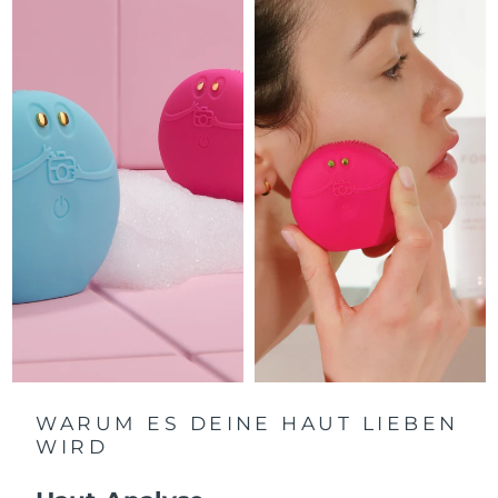
Litauen
Erwartete Lieferung
8/8/26
Luxemburg
Erwartete Lieferung
8/8/26
Sonderverwaltungsregion
Erwartete Lieferung
8/10/26
Macau
Malaysia
Erwartete Lieferung
8/11/26
Malta
Erwartete Lieferung
8/8/26
Mexiko
Erwartete Lieferung
8/12/26
Monaco
Erwartete Lieferung
8/9/26
Niederlande
Erwartete Lieferung
8/8/26
WARUM ES DEINE HAUT LIEBEN
WIRD
Neuseeland
Erwartete Lieferung
8/8/26