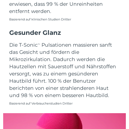
erwiesen, dass 99 % der Unreinheiten
Saudi-Arabien
Erwartete Lieferung
8/9/26
entfernt werden.
Basierend auf klinischen Studien Dritter
Singapur
Erwartete Lieferung
8/10/26
Gesunder Glanz
Slowakei
Erwartete Lieferung
8/8/26
Die T-Sonic
Pulsationen massieren sanft
TM
Slowenien
Erwartete Lieferung
8/8/26
das Gesicht und fördern die
Mikrozirkulation. Dadurch werden die
Südafrika
Erwartete Lieferung
8/16/26
Hautzellen mit Sauerstoff und Nährstoffen
versorgt, was zu einem gesünderen
Südkorea
Erwartete Lieferung
8/10/26
Hautbild führt. 100 % der Benutzer
berichten von einer strahlenderen Haut
Spanien
Erwartete Lieferung
8/8/26
und 98 % von einem besseren Hautbild.
Schweden
Erwartete Lieferung
8/8/26
Basierend auf Verbraucherstudien Dritter
Schweiz
Erwartete Lieferung
8/8/26