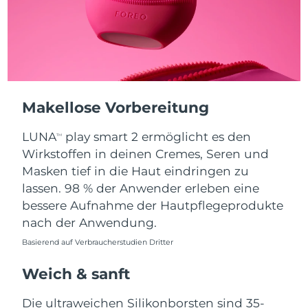
Taiwan
Erwartete Lieferung
8/13/26
Thailand
Erwartete Lieferung
8/12/26
Türkei
Erwartete Lieferung
8/9/26
Vereinigte Arabische
Makellose Vorbereitung
Erwartete Lieferung
8/9/26
Emirate
LUNA
play smart 2 ermöglicht es den
TM
Vereinigtes
Wirkstoffen in deinen Cremes, Seren und
Erwartete Lieferung
8/8/26
Königreich
Masken tief in die Haut eindringen zu
lassen. 98 % der Anwender erleben eine
Vereinigte Staaten
Erwartete Lieferung
8/9/26
bessere Aufnahme der Hautpflegeprodukte
nach der Anwendung.
Usbekistan
Erwartete Lieferung
8/13/26
Basierend auf Verbraucherstudien Dritter
Vietnam
Erwartete Lieferung
8/14/26
Weich & sanft
Die ultraweichen Silikonborsten sind 35-