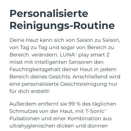
SCHWEDISCHE BEAUTY ROUTINE
Australien
Erwartete Lieferung
8/11/26
Personalisierte
Österreich
Erwartete Lieferung
8/8/26
Reinigungs-Routine
Bahrain
Erwartete Lieferung
8/9/26
Gesichtsreinigung
Gesichtsstraffung
Deine Haut kann sich von Saison zu Saison,
Belgien
Erwartete Lieferung
8/8/26
LUNA™ 4 Set
BEAR™ 2 Set
von Tag zu Tag und sogar von Bereich zu
Anti-aging massage
Microcurrent toning
Bereich. verändern. LUNA
play smart 2
TM
Bermuda
Erwartete Lieferung
8/14/26
misst mit intelligenten Sensoren den
Feuchtigkeitsgehalt deiner Haut in jedem
Hydratisierung
Mundpflege
Bosnien und
Erwartete Lieferung
8/11/26
LUNA™ 4 Plus
BEAR™ 2 go
Bereich deines Gesichts. Anschließend wird
Herzegowina
UFO™ 3 Set
issa™ 4
Massage, LED heating
Microcurrent toning on-the-go
eine personalisierte Gesichtsreinigung nur
FAQ™ ANTI-AGING-BEHANDLUNG
Deep facial hydration
Hybrid silicone sonic toothbrush
Brunei Darussalam
Erwartete Lieferung
8/13/26
für dich erstellt!
NEW
Außerdem entfernt sie 99 % des täglichen
LUNA™ 4 Men
BEAR™ 2 eyes & lips
Bulgarien
Erwartete Lieferung
8/8/26
UFO™ 3 LED
issa™ 4 plus
Schmutzes von der Haut, mit T-Sonic
TM
For men, anti-aging massage
Microcurrent line smoothing device
Near-infrared and red light therapy
Kanada
Pulsationen und einer Kombination aus
Smart hybrid silicone sonic toothbrush
Erwartete Lieferung
8/12/26
device
Anti-aging
LED-Behandlungen
ultrahygienischen dicken und dünnen