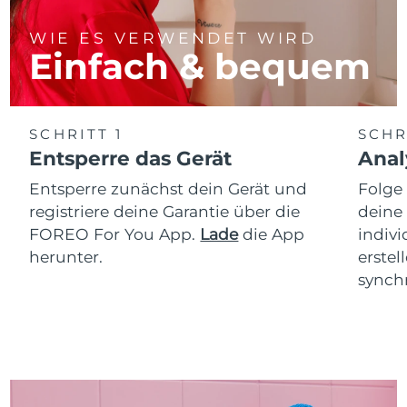
WIE ES VERWENDET WIRD
Einfach & bequem
SCHRITT 1
SCHR
Entsperre das Gerät
Anal
Entsperre zunächst dein Gerät und
Folge
registriere deine Garantie über die
deine
FOREO For You App.
Lade
die App
indiv
herunter.
erstel
synchr