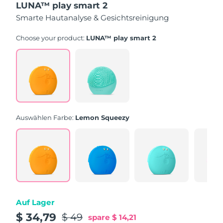
LUNA™ play smart 2
5
Sternen,
Smarte Hautanalyse & Gesichtsreinigung
Durchschnittswert
der
Bewertung.
Choose your product:
LUNA™ play smart 2
Read
232
Reviews.
Link
auf
derselben
Seite.
Auswählen Farbe:
Lemon Squeezy
Auf Lager
$ 34,79
$ 49
spare
$ 14,21