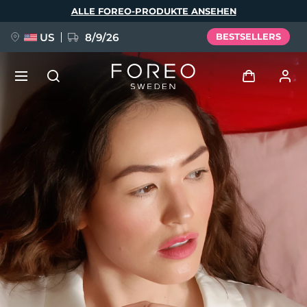
Direkt
ALLE FOREO-PRODUKTE ANSEHEN
zum
Inhalt
US
8/9/26
BESTSELLERS
NEU
Anmelden
Sprache
BREAKING NEWS
Benutzerkonto
English
Deutsch
Español
Meine Geräte
FAQ™ Pure Beauty-Tech Elixir
Français
Italiano
Português
Meine Bestellungen
Polski
Svenska
Русский
Türkçe
简体中文
繁體中文
Meine Adressen
issa™ Teeth Whitening Set
Meine Abonnements