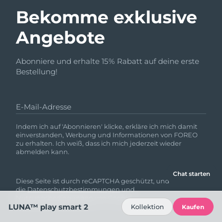
Bekomme exklusive
Angebote
Abonniere und erhalte 15% Rabatt auf deine erste
Bestellung!
E-Mail-Adresse
Indem ich auf 'Abonnieren' klicke, erkläre ich mich damit
einverstanden, Werbung und Informationen von FOREO
zu erhalten. Ich weiß, dass ich mich jederzeit wieder
abmelden kann.
Chat starten
Diese Seite ist durch reCAPTCHA geschützt, und es gelten
die
Datenschutzbestimmungen
und
Nutzungsbedingungen
von Google.
LUNA™ play smart 2
Kollektion
Kaufen