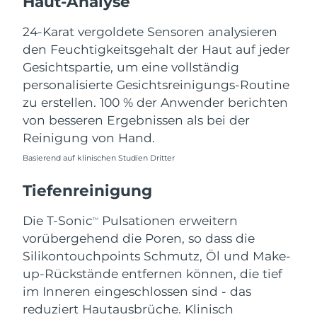
Haut-Analyse
Norwegen
Erwartete Lieferung
8/8/26
24-Karat vergoldete Sensoren analysieren
Oman
Erwartete Lieferung
8/11/26
den Feuchtigkeitsgehalt der Haut auf jeder
Gesichtspartie, um eine vollständig
Philippinen
Erwartete Lieferung
8/11/26
personalisierte Gesichtsreinigungs-Routine
zu erstellen. 100 % der Anwender berichten
Polen
Erwartete Lieferung
8/9/26
von besseren Ergebnissen als bei der
Reinigung von Hand.
Portugal
Erwartete Lieferung
8/8/26
Basierend auf klinischen Studien Dritter
Puerto Rico
Erwartete Lieferung
8/10/26
Tiefenreinigung
Katar
Erwartete Lieferung
8/9/26
Die T-Sonic
Pulsationen erweitern
TM
vorübergehend die Poren, so dass die
Réunion
Erwartete Lieferung
8/13/26
Silikontouchpoints Schmutz, Öl und Make-
Rumänien
up-Rückstände entfernen können, die tief
Erwartete Lieferung
8/8/26
im Inneren eingeschlossen sind - das
Russland
Erwartete Lieferung
8/16/26
reduziert Hautausbrüche. Klinisch