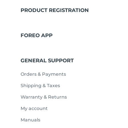
PRODUCT REGISTRATION
issa™ Teeth Whitening Set
FOREO APP
FAQ™ Dual LED Panel
GENERAL SUPPORT
BELIEBT
Orders & Payments
Shipping & Taxes
Warranty & Returns
Sonderangebote
Bestseller
My account
Manuals