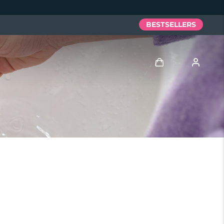
BESTSELLERS
Anmelden
Benutzerkonto
Meine Geräte
Meine Bestellungen
Meine Adressen
Meine Abonnements