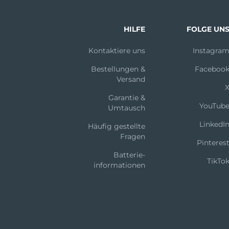
HILFE
FOLGE UN
Kontaktiere uns
Instagra
Bestellungen &
Faceboo
Versand
Garantie &
YouTub
Umtausch
LinkedI
Häufig gestellte
Fragen
Pinteres
Batterie-
TikTo
informationen