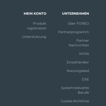
S
MEIN KONTO
UNTERNEHMEN
m
Produkt
Über FOREO
registrieren
k
Partnerprogramm
Unterstützung
X
Partner
Nachrichten
e
MYSA
n
Einzelhändler
t
Nutzungsbed
k
DSE
Systemrelevante
Berufe
Cookie-Richtlinie