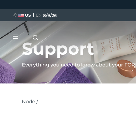
Direkt
zum
US
8/9/26
Inhalt
Support
Everything you need to know about your FOR
NEU
Breadcrumb
BREAKING NEWS
Node
FAQ™ Pure Beauty-Tech Elixir