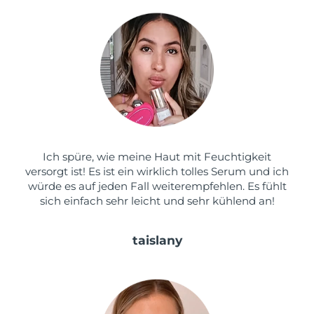
Taiwan
Erwartete Lieferung
8/16/26
Thailand
Erwartete Lieferung
8/15/26
Türkei
Erwartete Lieferung
8/12/26
Vereinigte Arabische
Erwartete Lieferung
8/12/26
Emirate
Vereinigtes
Ich spüre, wie meine Haut mit Feuchtigkeit
Erwartete Lieferung
8/11/26
Königreich
versorgt ist! Es ist ein wirklich tolles Serum und ich
würde es auf jeden Fall weiterempfehlen. Es fühlt
Vereinigte Staaten
Erwartete Lieferung
8/12/26
sich einfach sehr leicht und sehr kühlend an!
Usbekistan
Erwartete Lieferung
8/16/26
taislany
Vietnam
Erwartete Lieferung
8/17/26