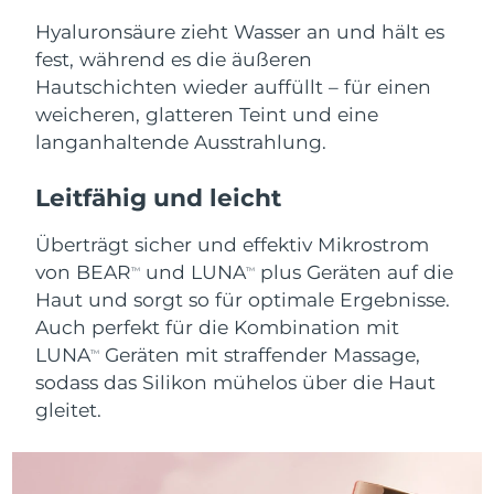
Litauen
Erwartete Lieferung
8/11/26
Hyaluronsäure zieht Wasser an und hält es
fest, während es die äußeren
Luxemburg
Erwartete Lieferung
8/11/26
Hautschichten wieder auffüllt – für einen
weicheren, glatteren Teint und eine
Sonderverwaltungsregion
Erwartete Lieferung
8/13/26
langanhaltende Ausstrahlung.
Macau
Leitfähig und leicht
Malaysia
Erwartete Lieferung
8/14/26
Überträgt sicher und effektiv Mikrostrom
Malta
Erwartete Lieferung
8/11/26
von BEAR
und LUNA
plus Geräten auf die
TM
TM
Mexiko
Haut und sorgt so für optimale Ergebnisse.
Erwartete Lieferung
8/15/26
Auch perfekt für die Kombination mit
Monaco
Erwartete Lieferung
8/12/26
LUNA
Geräten mit straffender Massage,
TM
sodass das Silikon mühelos über die Haut
Niederlande
Erwartete Lieferung
8/11/26
gleitet.
Neuseeland
Erwartete Lieferung
8/11/26