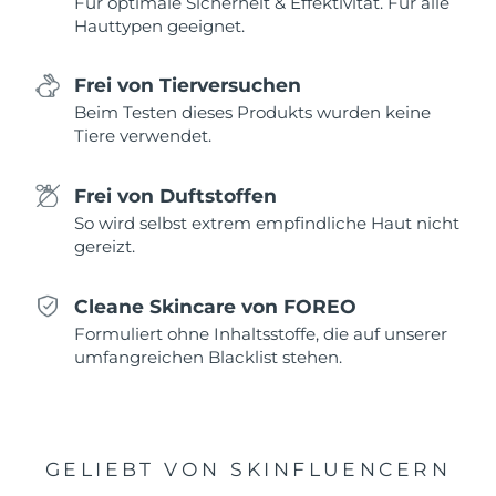
Für optimale Sicherheit & Effektivität. Für alle
Hauttypen geeignet.
Saudi-Arabien
Erwartete Lieferung
8/12/26
Frei von Tierversuchen
Singapur
Erwartete Lieferung
8/13/26
Beim Testen dieses Produkts wurden keine
Tiere verwendet.
Slowakei
Erwartete Lieferung
8/11/26
Slowenien
Erwartete Lieferung
8/11/26
Frei von Duftstoffen
So wird selbst extrem empfindliche Haut nicht
Südafrika
Erwartete Lieferung
8/19/26
gereizt.
Südkorea
Erwartete Lieferung
8/13/26
Cleane Skincare von FOREO
Formuliert ohne Inhaltsstoffe, die auf unserer
Spanien
Erwartete Lieferung
8/11/26
umfangreichen Blacklist stehen.
Schweden
Erwartete Lieferung
8/11/26
Schweiz
Erwartete Lieferung
8/11/26
GELIEBT VON SKINFLUENCERN