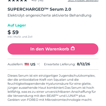
4.8
(18)
Jetzt Produkt bewerten
4.8
von
SUPERCHARGED™ Serum 2.0
5
Sternen,
Elektrolyt-angereicherte aktivierte Behandlung
Durchschnittswert
der
Bewertung.
Auf Lager
Read
$ 59
18
Reviews.
Inkl. MwSt. und Zoll
Link
auf
derselben
In den Warenkorb
Seite.
8/12/26
US
Ausliefern:
Erwartete Lieferung:
Dieses Serum ist ein einzigartiger Jugendschutzkomplex,
der die antioxidative Kraft von Squalan und die
feuchtigkeitsspendende Hyaluronsäure für eine glatte,
jünger aussehende Haut kombiniert.
Das Serum ist hoch
leitfähig, was es zu einer unverzichtbaren Anschaffung für
die Verwendung mit den BEAR™ und LUNA™ plus
Geräten von FOREO mit Mikrostromtechnologie macht.