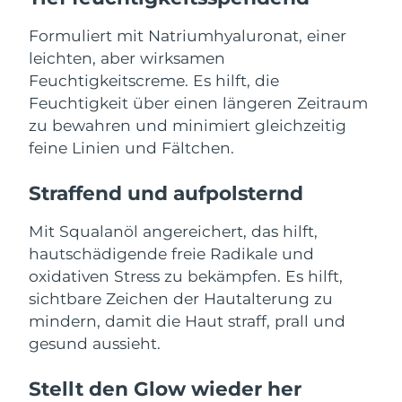
Advanced pore care essentials
For healthy hair
18% PAP
Kosmetik
Männer
Formuliert mit Natriumhyaluronat, einer
Isle of Man
Erwartete Lieferung
8/13/26
leichten, aber wirksamen
Israel
Erwartete Lieferung
8/15/26
Feuchtigkeitscreme. Es hilft, die
Feuchtigkeit über einen längeren Zeitraum
Italien
Erwartete Lieferung
8/11/26
zu bewahren und minimiert gleichzeitig
Kaufe alles
feine Linien und Fältchen.
Japan
Erwartete Lieferung
8/14/26
Straffend und aufpolsternd
Jersey
Erwartete Lieferung
8/16/26
FOREO APP
Mit Squalanöl angereichert, das hilft,
Kasachstan
Erwartete Lieferung
8/13/26
ÜBER
hautschädigende freie Radikale und
oxidativen Stress zu bekämpfen. Es hilft,
Kuwait
Erwartete Lieferung
8/11/26
sichtbare Zeichen der Hautalterung zu
mindern, damit die Haut straff, prall und
Lettland
Erwartete Lieferung
8/11/26
gesund aussieht.
Libanon
Erwartete Lieferung
8/12/26
Stellt den Glow wieder her