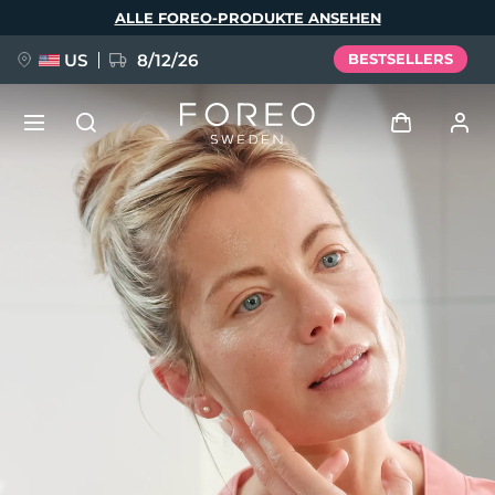
Direkt
ALLE FOREO-PRODUKTE ANSEHEN
zum
Inhalt
US
8/12/26
BESTSELLERS
NEU
Anmelden
Sprache
BREAKING NEWS
Benutzerkonto
English
Deutsch
Español
Meine Geräte
FAQ™ Pure Beauty-Tech Elixir
Français
Italiano
Português
Meine Bestellungen
Polski
Svenska
Русский
Türkçe
简体中文
繁體中文
Meine Adressen
issa™ Teeth Whitening Set
Meine Abonnements