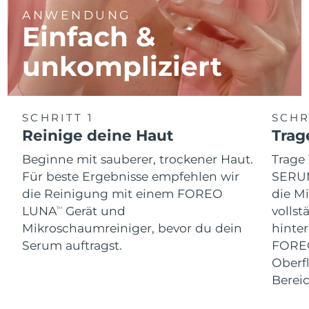
ANWENDUNG
Einfach &
unkompliziert
SCHRITT 1
SCHR
Reinige deine Haut
Trag
Beginne mit sauberer, trockener Haut.
Trage
Für beste Ergebnisse empfehlen wir
SERUM
die Reinigung mit einem FOREO
die Mi
LUNA
Gerät und
volls
TM
Mikroschaumreiniger, bevor du dein
hinte
Serum auftragst.
FOREO
Oberf
Bereic