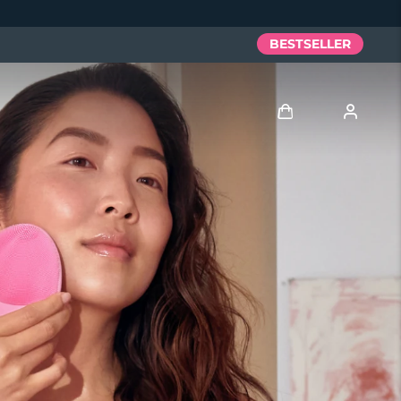
BESTSELLER
Accedi
Profilo utente
I miei dispositivi
I miei ordini
I miei indirizzi
I miei abbonamenti