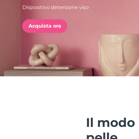
Dispositivo detersione viso
issa™ Teeth Whitening Set
Acquista ora
FAQ™ Dual LED Panel
POPOLARE
Offerte speciali
Bestseller
Il modo 
pelle.