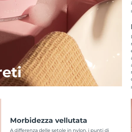
reti
Morbidezza vellutata
A differenza delle setole in nylon, i punti di