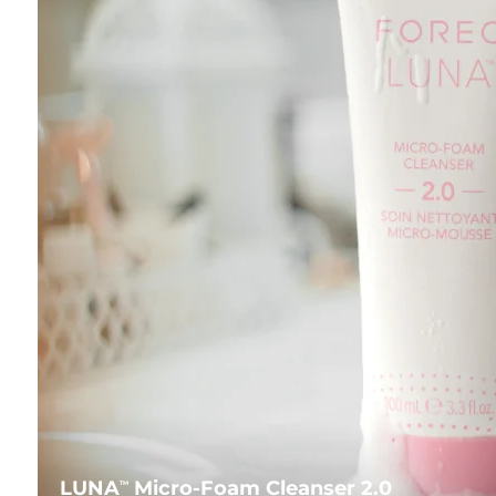
LUNA
Micro-Foam Cleanser 2.0
TM