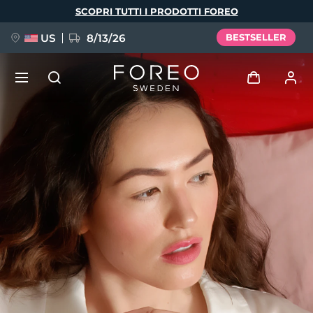
Salta
SCOPRI TUTTI I PRODOTTI FOREO
al
contenuto
principale
US
8/13/26
BESTSELLER
NUOVO
Accedi
Lingua
BREAKING NEWS
Profilo utente
English
Deutsch
Español
I miei dispositivi
FAQ™ Pure Beauty-Tech Elixir
Français
Italiano
Português
I miei ordini
Polski
Svenska
Русский
Türkçe
简体中文
繁體中文
I miei indirizzi
issa™ Teeth Whitening Set
I miei abbonamenti