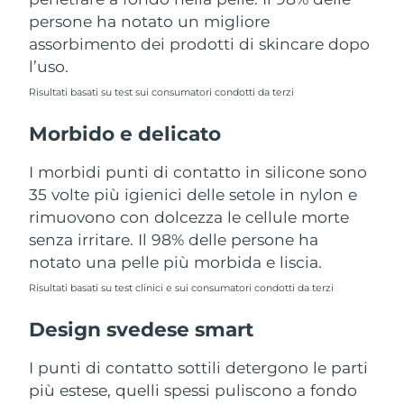
Turchia
Consegna stimata
13/8/26
persone ha notato un migliore
assorbimento dei prodotti di skincare dopo
Emirati Arabi Uniti
Consegna stimata
13/8/26
l’uso.
Risultati basati su test sui consumatori condotti da terzi
Regno Unito
Consegna stimata
12/8/26
Morbido e delicato
Stati Uniti
Consegna stimata
13/8/26
I morbidi punti di contatto in silicone sono
Uzbekistan
Consegna stimata
17/8/26
35 volte più igienici delle setole in nylon e
rimuovono con dolcezza le cellule morte
Vietnam
Consegna stimata
18/8/26
senza irritare. Il 98% delle persone ha
notato una pelle più morbida e liscia.
Risultati basati su test clinici e sui consumatori condotti da terzi
Design svedese smart
I punti di contatto sottili detergono le parti
più estese, quelli spessi puliscono a fondo