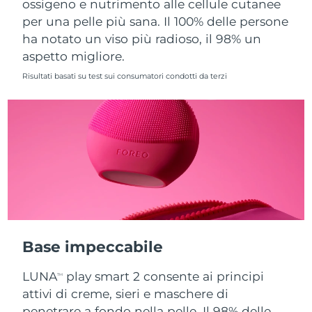
ossigeno e nutrimento alle cellule cutanee
per una pelle più sana. Il 100% delle persone
Slovacchia
Consegna stimata
12/8/26
ha notato un viso più radioso, il 98% un
aspetto migliore.
Slovenia
Consegna stimata
12/8/26
Risultati basati su test sui consumatori condotti da terzi
Sudafrica
Consegna stimata
20/8/26
Corea del Sud
Consegna stimata
14/8/26
Spagna
Consegna stimata
12/8/26
Svezia
Consegna stimata
12/8/26
Svizzera
Consegna stimata
12/8/26
Base impeccabile
Taiwan
Consegna stimata
17/8/26
LUNA
play smart 2 consente ai principi
TM
Thailandia
Consegna stimata
16/8/26
attivi di creme, sieri e maschere di
penetrare a fondo nella pelle. Il 98% delle