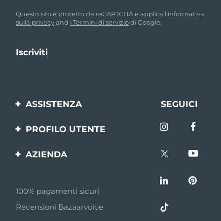
Questo sito è protetto da reCAPTCHA e applica
l'informativa
sulla privacy
and
i Termini di servizio
di Google.
ASSISTENZA
SEGUICI
Contattaci
PROFILO UTENTE
Ordini e spedizioni
Registrazione del
AZIENDA
prodotto
Garanzia e resi
FOREO
Aiuto
FAQ
100% pagamenti sicuri
Affiliazione
Informazioni sulla
Recensioni Bazaarvoice
batteria
Notizie di affiliazione