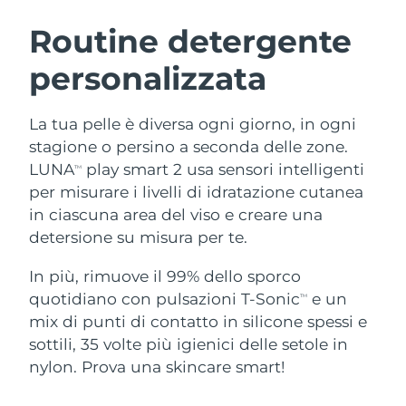
ROUTINE BEAUTY SVEDESI
Austria
Consegna stimata
12/8/26
Routine detergente
personalizzata
Bahrein
Consegna stimata
13/8/26
Detersione viso
Lifting viso
Belgio
Consegna stimata
12/8/26
La tua pelle è diversa ogni giorno, in ogni
LUNA™ 4 pacchetto
BEAR™ 2 pacchetto
stagione o persino a seconda delle zone.
Bermuda
Consegna stimata
18/8/26
Anti-aging massage
Microcurrent toning
LUNA
play smart 2 usa sensori intelligenti
TM
per misurare i livelli di idratazione cutanea
Bosnia ed
Consegna stimata
15/8/26
in ciascuna area del viso e creare una
Idratazione
Igiene orale
Erzegovina
LUNA™ 4 Plus
BEAR™ 2 go
detersione su misura per te.
UFO™ 3 pacchetto
issa™ 4
Massage, LED heating
Microcurrent toning on-the-go
Brunei
Consegna stimata
17/8/26
TRATTAMENTI ANTI-AGE FAQ™
Deep facial hydration
Hybrid silicone sonic toothbrush
In più, rimuove il 99% dello sporco
quotidiano con pulsazioni T-Sonic
e un
TM
Bulgaria
Consegna stimata
12/8/26
NEW
mix di punti di contatto in silicone spessi e
LUNA™ 4 Men
BEAR™ 2 eyes & lips
UFO™ 3 LED
issa™ 4 plus
sottili, 35 volte più igienici delle setole in
Canada
For men, anti-aging massage
Microcurrent line smoothing device
Consegna stimata
16/8/26
Near-infrared and red light therapy
nylon. Prova una skincare smart!
Smart hybrid silicone sonic toothbrush
device
Anti-age
Trattamenti LED
Cile
Consegna stimata
16/8/26