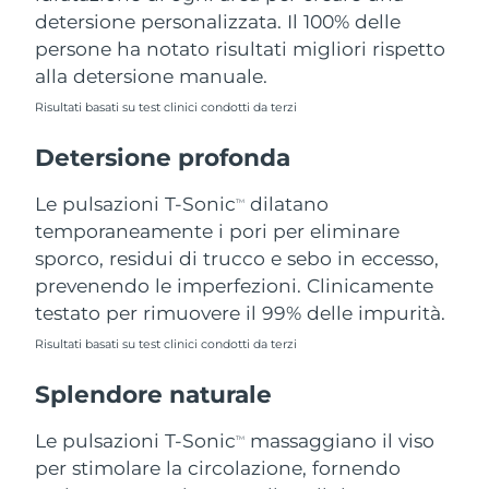
detersione personalizzata. Il 100% delle
Filippine
Consegna stimata
15/8/26
persone ha notato risultati migliori rispetto
Polonia
Consegna stimata
13/8/26
alla detersione manuale.
Risultati basati su test clinici condotti da terzi
Portogallo
Consegna stimata
12/8/26
Detersione profonda
Portorico
Consegna stimata
14/8/26
Le pulsazioni T-Sonic
dilatano
TM
Qatar
Consegna stimata
13/8/26
temporaneamente i pori per eliminare
sporco, residui di trucco e sebo in eccesso,
Riunione
Consegna stimata
17/8/26
prevenendo le imperfezioni. Clinicamente
testato per rimuovere il 99% delle impurità.
Romania
Consegna stimata
12/8/26
Risultati basati su test clinici condotti da terzi
Russia
Consegna stimata
20/8/26
Splendore naturale
Arabia Saudita
Consegna stimata
13/8/26
Le pulsazioni T-Sonic
massaggiano il viso
TM
per stimolare la circolazione, fornendo
Singapore
Consegna stimata
14/8/26