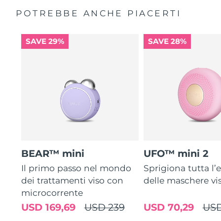
POTREBBE ANCHE PIACERTI
SAVE 29%
SAVE 28%
BEAR™ mini
UFO™ mini 2
Il primo passo nel mondo
Sprigiona tutta l’e
dei trattamenti viso con
delle maschere vi
microcorrente
USD 169,69
USD 239
USD 70,29
USD