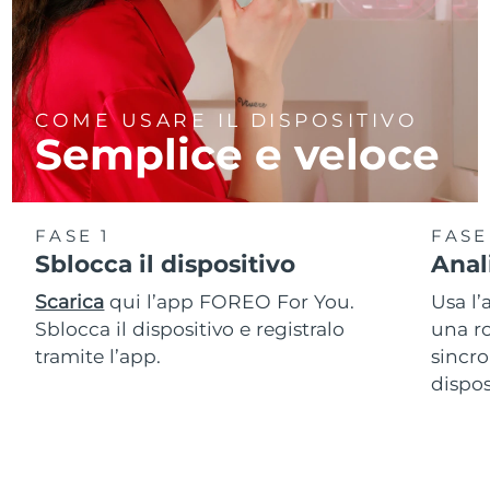
COME USARE IL DISPOSITIVO
Semplice e veloce
FASE 1
FASE
Sblocca il dispositivo
Anal
Scarica
qui l’app FOREO For You.
Usa l’
Sblocca il dispositivo e registralo
una ro
tramite l’app.
sincro
dispos