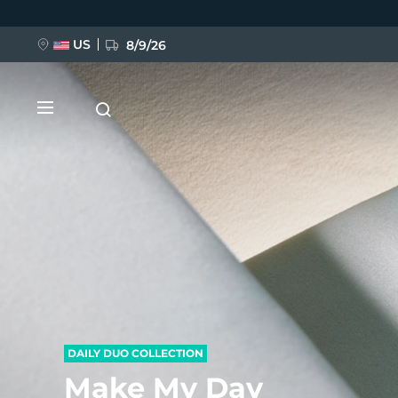
Salta
al
contenuto
principale
US
8/9/26
NUOVO
BREAKING NEWS
FAQ™ Pure Beauty-Tech Elixir
DAILY DUO COLLECTION
Make My Day