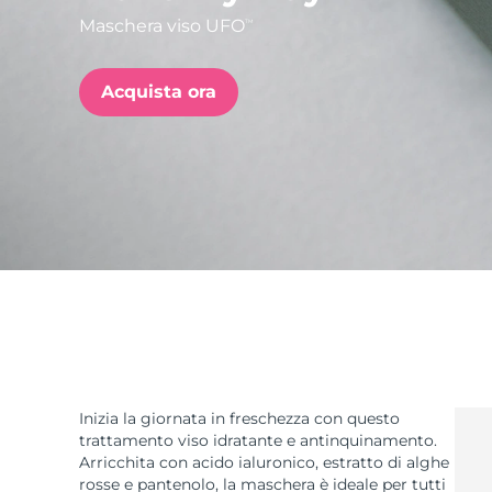
Maschera viso UFO
TM
issa™ Teeth Whitening Set
Acquista ora
FAQ™ Dual LED Panel
POPOLARE
Offerte speciali
Bestseller
Inizia la giornata in freschezza con questo
trattamento viso idratante e antinquinamento.
Arricchita con acido ialuronico, estratto di alghe
rosse e pantenolo, la maschera è ideale per tutti