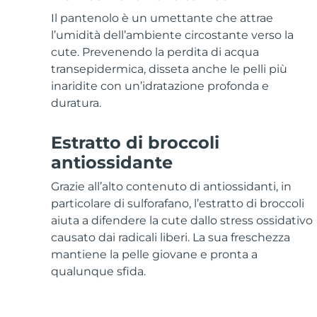
Skincare KIWI™
All acne treatment devices
All revitalizing eye massagers
Serum
issa™ Teeth Whitening Gel
Il pantenolo è un umettante che attrae
Advanced pore care essentials
For healthy hair
18% PAP
l’umidità dell’ambiente circostante verso la
cute. Prevenendo la perdita di acqua
Cosmetici
Uomini
transepidermica, disseta anche le pelli più
inaridite con un’idratazione profonda e
duratura.
Vedi tutto
Estratto di broccoli
antiossidante
Grazie all’alto contenuto di antiossidanti, in
APP FOREO
particolare di sulforafano, l’estratto di broccoli
aiuta a difendere la cute dallo stress ossidativo
CHI SIAMO
causato dai radicali liberi. La sua freschezza
mantiene la pelle giovane e pronta a
qualunque sfida.