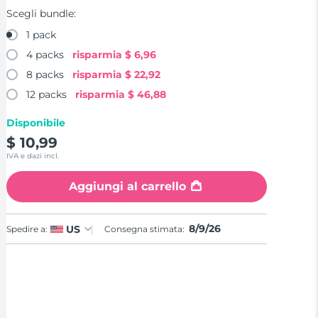
Scegli bundle:
1 pack
4 packs
risparmia
$ 6,96
8 packs
risparmia
$ 22,92
12 packs
risparmia
$ 46,88
Disponibile
$ 10,99
IVA e dazi incl.
Aggiungi al carrello
8/9/26
US
Spedire a:
Consegna stimata: