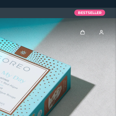
BESTSELLER
Accedi
Profilo utente
I miei dispositivi
I miei ordini
I miei indirizzi
I miei abbonamenti