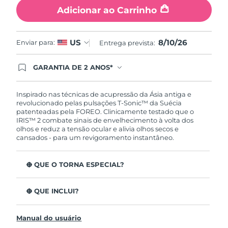
Tailândia
Entrega prevista
13/08/2026
Adicionar ao Carrinho
Turquia
Entrega prevista
10/08/2026
8/10/26
US
Enviar para:
Entrega prevista:
Emirados Árabes
Entrega prevista
10/08/2026
Unidos
GARANTIA DE 2 ANOS*
Ao efetuar seu pedido hoje, você tem direito a
cobertura completa da Garantia FOREO. Isso
Reino Unido
Entrega prevista
09/08/2026
significa que se você tiver qualquer problema até
Inspirado nas técnicas de acupressão da Ásia antiga e
2 anos após a compra, a FOREO substituirá seu
revolucionado pelas pulsações T-Sonic™ da Suécia
produto gratuitamente.*exceto pelo Luna FOFO
Estados Unidos
patenteadas pela FOREO. Clinicamente testado que o
Entrega prevista
10/08/2026
e Luna Play plus cuja garantia é de 90 dias.
IRIS™ 2 combate sinais de envelhecimento à volta dos
olhos e reduz a tensão ocular e alivia olhos secos e
Uzbequistão
Entrega prevista
14/08/2026
cansados - para um revigoramento instantâneo.
Vietnã
Entrega prevista
15/08/2026
O QUE O TORNA ESPECIAL?
Aprovado oftalmologicamente como tratamento de
olhos seguro e eficaz.
O QUE INCLUI?
3,5x mais eficaz na redução de papos*
IRIS
2
™
Reduz as olheiras em 70%* e os pés de galinha e as
Manual do usuário
Cabo de carregamento USB
rídulas em 43%*