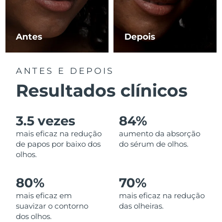
Luxemburgo
Entrega prevista
09/08/2026
Macau, RAE da
Antes
Depois
Entrega prevista
11/08/2026
China
Malásia
Entrega prevista
12/08/2026
ANTES E DEPOIS
Resultados clínicos
Malta
Entrega prevista
09/08/2026
México
Entrega prevista
13/08/2026
3.5 vezes
84%
mais eficaz na redução
aumento da absorção
Mônaco
Entrega prevista
10/08/2026
de papos por baixo dos
do sérum de olhos.
olhos.
Países Baixos
Entrega prevista
09/08/2026
80%
70%
Nova Zelândia
Entrega prevista
09/08/2026
mais eficaz em
mais eficaz na redução
suavizar o contorno
das olheiras.
Noruega
Entrega prevista
09/08/2026
dos olhos.