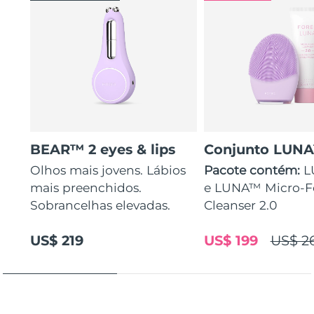
BEAR™ 2 eyes & lips
Conjunto LUN
Olhos mais jovens. Lábios
Pacote contém:
L
mais preenchidos.
e LUNA™ Micro-
Sobrancelhas elevadas.
Cleanser 2.0
US$ 219
US$ 199
US$ 2