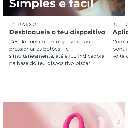
Simples e fácil
1.º PASSO
2.º 
Desbloqueia o teu dispositivo
Apli
Desbloqueia o teu dispositivo ao
Começ
pressionar os botões + e -
ponti
simultaneamente, até a luz indicadora
volta 
na base do teu dispositivo piscar.