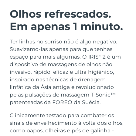
ROTINA DE BELEZA SUECA
Áustria
Entrega prevista
09/08/2026
Olhos refrescados.
Em apenas 1 minuto.
Barein
Entrega prevista
10/08/2026
Limpeza facial
Lifting facial
Bélgica
Entrega prevista
09/08/2026
Ter linhas no sorriso não é algo negativo.
LUNA™ 4 kit
BEAR™ 2 kit
Suavizamo-las apenas para que tenhas
Bermudas
Entrega prevista
15/08/2026
Anti-aging massage
Microcurrent toning
espaço para mais algumas. O IRIS
2 é um
TM
dispositivo de massagens de olhos não
Bósnia e
Entrega prevista
12/08/2026
invasivo, rápido, eficaz e ultra higiénico,
Hidratação
Cuidado oral
Herzegovina
LUNA™ 4 Plus
BEAR™ 2 go
inspirado nas técnicas de drenagem
UFO™ 3 kit
issa™ 4
Massage, LED heating
Microcurrent toning on-the-go
linfática da Ásia antiga e revolucionado
Brunei
Entrega prevista
14/08/2026
TRATAMENTO ANTIENVELHECIMENTO
Deep facial hydration
Hybrid silicone sonic toothbrush
pelas pulsações de massagem T-Sonic™
FAQ™
Bulgária
patenteadas da FOREO da Suécia.
Entrega prevista
09/08/2026
LUNA™ 4 Men
BEAR™ 2 eyes & lips
UFO™ 3 LED
NEW
issa™ 4 plus
Clinicamente testado para combater os
Canadá
For men, anti-aging massage
Microcurrent line smoothing device
Entrega prevista
13/08/2026
Near-infrared and red light therapy
sinais de envelhecimento à volta dos olhos,
Smart hybrid silicone sonic toothbrush
device
Chile
como papos, olheiras e pés de galinha -
Entrega prevista
13/08/2026
Antienvelhecimento
Tratamentos LED