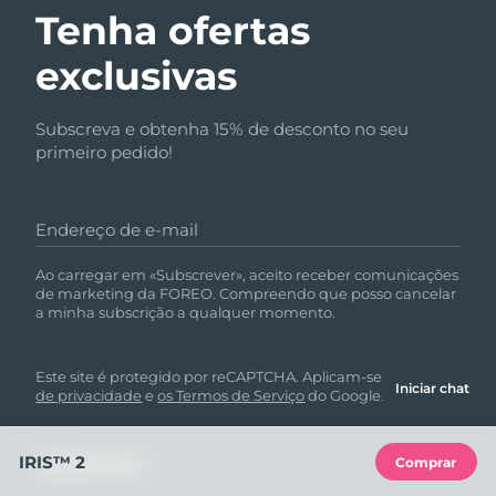
Tenha ofertas
exclusivas
Subscreva e obtenha 15% de desconto no seu
primeiro pedido!
Endereço de e-mail
Ao carregar em «Subscrever», aceito receber comunicações
de marketing da FOREO. Compreendo que posso cancelar
a minha subscrição a qualquer momento.
Este site é protegido por reCAPTCHA. Aplicam-se a
política
Iniciar chat
de privacidade
e
os Termos de Serviço
do Google.
IRIS™ 2
Comprar