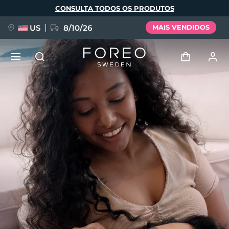
Pular
CONSULTA TODOS OS PRODUTOS
para
o
conteúdo
principal
US
8/10/26
MAIS VENDIDOS
NOVIDADE
Entrar
Idioma
BREAKING NEWS
Perfil de usuário
English
Deutsch
Español
Meus aparelhos
FAQ™ Pure Beauty-Tech Elixir
Français
Italiano
Português
Meus pedidos
Polski
Svenska
Русский
Türkçe
简体中文
繁體中文
Meus endereços
issa™ Teeth Whitening Set
As minhas subscrições