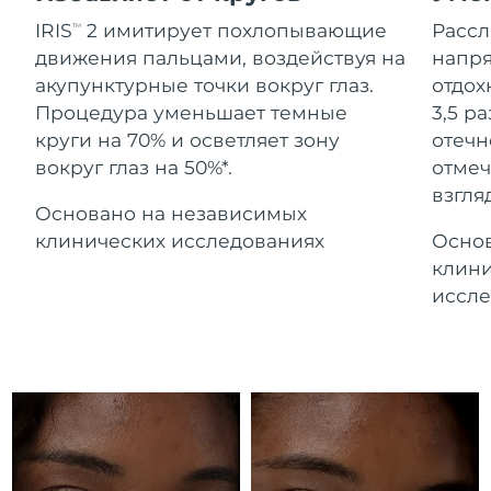
Advanced pore care essentials
For healthy hair
Ожидаемая дата доставки
18% PAP
Гибралтар
IRIS
2 имитирует похлопывающие
Расс
TM
Косметика
Для мужчин
8/13/26
движения пальцами, воздействуя на
напря
Ожидаемая дата доставки
акупунктурные точки вокруг глаз.
отдох
Греция
8/9/26
Процедура уменьшает темные
3,5 р
круги на 70% и осветляет зону
отечн
Ожидаемая дата доставки
Гонконг (САР)
вокруг глаз на 50%*.
отмеч
8/10/26
Купить
взгляд
Основано на независимых
Ожидаемая дата доставки
Венгрия
8/9/26
клинических исследованиях
Основ
FOREO APP
клини
Ожидаемая дата доставки
Исландия
иссле
8/10/26
ПОДРОБНЕЕ
Ожидаемая дата доставки
Индонезия
8/7/26
Ожидаемая дата доставки
Ирландия
8/9/26
Ожидаемая дата доставки
о-в Мэн