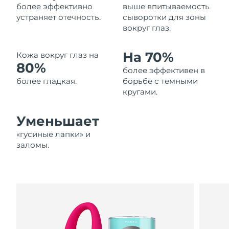
более эффективно
выше впитываемость
Ожидаемая дата доставки
Ливан
устраняет отечность.
сыворотки для зоны
8/10/26
вокруг глаз.
Ожидаемая дата доставки
Литва
8/9/26
На 70%
Кожа вокруг глаз на
80%
более эффективен в
Ожидаемая дата доставки
Люксембург
8/9/26
более гладкая.
борьбе с темными
кругами.
Ожидаемая дата доставки
Макао (САР)
8/11/26
Уменьшает
Ожидаемая дата доставки
«гусиные лапки» и
Малайзия
8/12/26
заломы.
Ожидаемая дата доставки
Мальта
8/9/26
Ожидаемая дата доставки
Мексика
8/13/26
Ожидаемая дата доставки
Монако