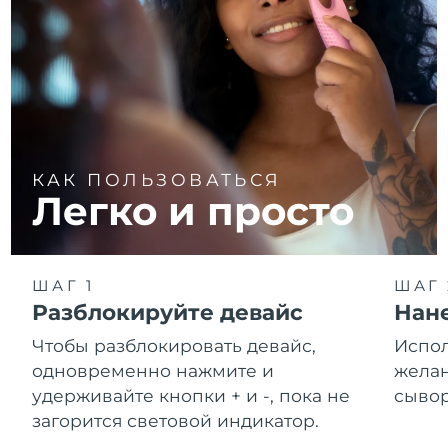
КАК ПОЛЬЗОВАТЬСЯ
Легко и просто
ШАГ 1
ШАГ 
Разблокируйте девайс
Нане
Чтобы разблокировать девайс,
Испол
одновременно нажмите и
желан
удерживайте кнопки + и -, пока не
сывор
загорится световой индикатор.