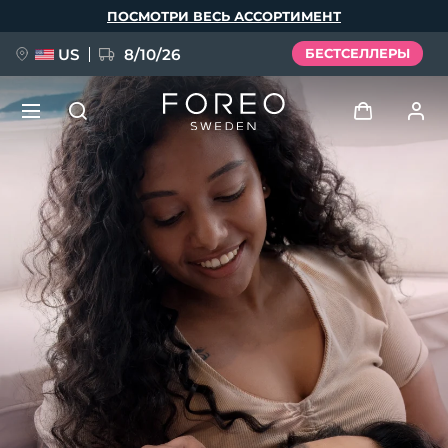
Перейти
ПОСМОТРИ ВЕСЬ АССОРТИМЕНТ
к
основному
содержанию
US
8/10/26
БЕСТСЕЛЛЕРЫ
НОВИНКА
Войти
Язык
BREAKING NEWS
Профиль пользователя
English
Deutsch
Español
Мои приборы
FAQ™ Pure Beauty-Tech Elixir
Français
Italiano
Português
Мои заказы
Polski
Svenska
Русский
Türkçe
简体中文
繁體中文
Мои адреса
issa™ Teeth Whitening Set
Мои подписки