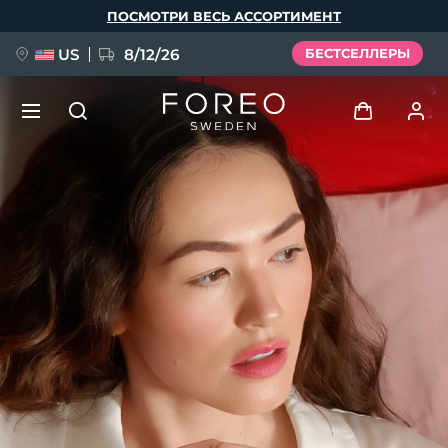
Перейти
ПОСМОТРИ ВЕСЬ АССОРТИМЕНТ
к
основному
содержанию
US
8/12/26
БЕСТСЕЛЛЕРЫ
НОВИНКА
Войти
Язык
BREAKING NEWS
Профиль пользователя
English
Deutsch
Español
Мои приборы
FAQ™ Pure Beauty-Tech Elixir
Français
Italiano
Português
Мои заказы
Polski
Svenska
Русский
Türkçe
简体中文
繁體中文
Мои адреса
issa™ Teeth Whitening Set
Мои подписки