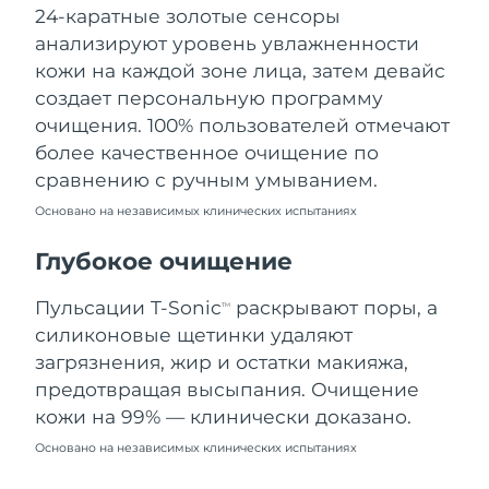
24-каратные золотые сенсоры
Ожидаемая дата доставки
Ливан
12/08/2026
анализируют уровень увлажненности
кожи на каждой зоне лица, затем девайс
Ожидаемая дата доставки
Литва
создает персональную программу
11/08/2026
очищения. 100% пользователей отмечают
Ожидаемая дата доставки
более качественное очищение по
Люксембург
11/08/2026
сравнению с ручным умыванием.
Основано на независимых клинических испытаниях
Ожидаемая дата доставки
Макао (САР)
13/08/2026
Глубокое очищение
Ожидаемая дата доставки
Малайзия
14/08/2026
Пульсации T-Sonic
раскрывают поры, а
TM
силиконовые щетинки удаляют
Ожидаемая дата доставки
Мальта
загрязнения, жир и остатки макияжа,
11/08/2026
предотвращая высыпания. Очищение
Ожидаемая дата доставки
кожи на 99% — клинически доказано.
Мексика
15/08/2026
Основано на независимых клинических испытаниях
Ожидаемая дата доставки
Монако