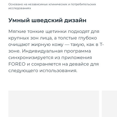
Словакия
11/08/2026
Основано на независимых клинических и потребительских
исследованиях
Ожидаемая дата доставки
Словения
11/08/2026
Умный шведский дизайн
Южно-Африканская
Ожидаемая дата доставки
Мягкие тонкие щетинки подходят для
Республика
19/08/2026
крупных зон лица, а толстые глубоко
очищают жирную кожу — такую, как в Т-
Ожидаемая дата доставки
Республика Корея
зоне. Индивидуальная программа
13/08/2026
синхронизируется из приложения
Ожидаемая дата доставки
FOREO и сохраняется на девайсе для
Испания
11/08/2026
следующего использования.
Ожидаемая дата доставки
Швеция
11/08/2026
Ожидаемая дата доставки
Швейцария
11/08/2026
Ожидаемая дата доставки
Тайвань
16/08/2026