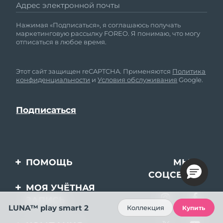
Адрес электронной почты
Нажимая «Подписаться», я соглашаюсь получать
маркетинговую рассылку FOREO. Я понимаю, что могу
отписаться в любое время.
Этот сайт защищен reCAPTCHA. Применяются
Политика
конфиденциальности
и
Условия обслуживания
Google.
ПОМОЩЬ
МЫ В
СОЦСЕТЯХ
Свяжитесь с нами
МОЯ УЧЁТНАЯ
ЗАПИСЬ
Заказ и доставка
LUNA™ play smart 2
Коллекция
Купить
Регистрация продукта
Гарантия и возврат