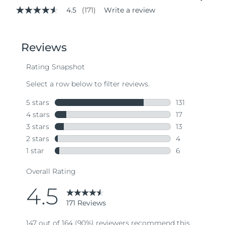
4.5
(171)
Write a review
4.5
out
of
5
stars,
average
rating
value.
Read
171
Reviews.
Same
page
link.