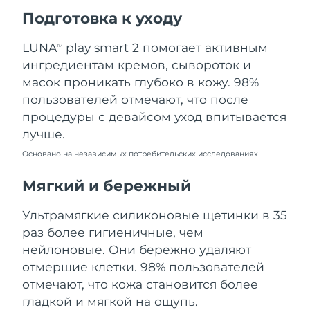
Ожидаемая дата доставки
Подготовка к уходу
Пуэрто-Рико
13/08/2026
LUNA
play smart 2 помогает активным
TM
Ожидаемая дата доставки
Катар
ингредиентам кремов, сывороток и
12/08/2026
масок проникать глубоко в кожу. 98%
Ожидаемая дата доставки
пользователей отмечают, что после
Реюньон
16/08/2026
процедуры с девайсом уход впитывается
лучше.
Ожидаемая дата доставки
Румыния
11/08/2026
Основано на независимых потребительских исследованиях
Ожидаемая дата доставки
Мягкий и бережный
Россия
19/08/2026
Ультрамягкие силиконовые щетинки в 35
Ожидаемая дата доставки
Саудовская Аравия
раз более гигиеничные, чем
12/08/2026
нейлоновые. Они бережно удаляют
Ожидаемая дата доставки
отмершие клетки. 98% пользователей
Сингапур
13/08/2026
отмечают, что кожа становится более
гладкой и мягкой на ощупь.
Ожидаемая дата доставки