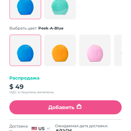
Same
page
link.
Выбрать цвет:
Peek-A-Blue
Распродажа
$ 49
НДС и пошлины включены
Добавить
Ожидаемая дата доставки:
Доставка
US
8/12/26
в: