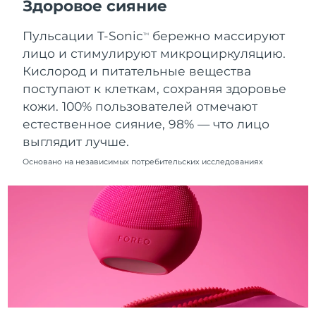
Здоровое сияние
12/08/2026
Пульсации T-Sonic
бережно массируют
Ожидаемая дата доставки
TM
Нидерланды
11/08/2026
лицо и стимулируют микроциркуляцию.
Кислород и питательные вещества
Ожидаемая дата доставки
Новая Зеландия
поступают к клеткам, сохраняя здоровье
11/08/2026
кожи. 100% пользователей отмечают
Ожидаемая дата доставки
естественное сияние, 98% — что лицо
Норвегия
11/08/2026
выглядит лучше.
Ожидаемая дата доставки
Основано на независимых потребительских исследованиях
Оман
14/08/2026
Ожидаемая дата доставки
Филиппины
14/08/2026
Ожидаемая дата доставки
Польша
12/08/2026
Ожидаемая дата доставки
Португалия
11/08/2026