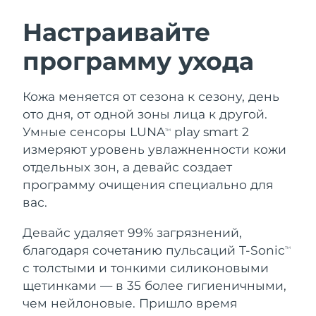
ШВЕДСКИЙ УХОД ЗА КОЖЕЙ
Настраивайте
программу ухода
Ожидаемая дата доставки
Австралия
14/08/2026
Очищение кожи
Лифтинг
Кожа меняется от сезона к сезону, день
Ожидаемая дата доставки
Австрия
LUNA™ 4 набор
BEAR™ 2 набор
11/08/2026
ото дня, от одной зоны лица к другой.
Anti-aging massage
Microcurrent toning
Умные сенсоры LUNA
play smart 2
TM
Ожидаемая дата доставки
Бахрейн
измеряют уровень увлажненности кожи
12/08/2026
отдельных зон, а девайс создает
Увлажнение
Забота о полости рта
LUNA™ 4 Plus
BEAR™ 2 go
программу очищения специально для
Ожидаемая дата доставки
Бельгия
UFO™ 3 набор
issa™ 4
11/08/2026
Massage, LED heating
Microcurrent toning on-the-go
вас.
FAQ™ АНТИВОЗРАСТНОЙ УХОД
Deep facial hydration
Hybrid silicone sonic toothbrush
Ожидаемая дата доставки
Девайс удаляет 99% загрязнений,
Бермудские о-ва
17/08/2026
NEW
благодаря сочетанию пульсаций T-Sonic
LUNA™ 4 Men
BEAR™ 2 eyes & lips
TM
UFO™ 3 LED
issa™ 4 plus
с толстыми и тонкими силиконовыми
For men, anti-aging massage
Microcurrent line smoothing device
Босния и
Ожидаемая дата доставки
Near-infrared and red light therapy
щетинками — в 35 более гигиеничными,
Smart hybrid silicone sonic toothbrush
Герцеговина
14/08/2026
device
Омоложение
LED-процедуры
чем нейлоновые. Пришло время