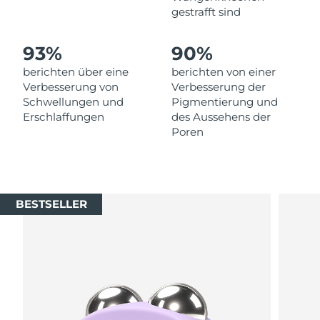
gestrafft sind
Saudi-Arabien
Erwartete Lieferung
8/13/26
93%
90%
Singapur
Erwartete Lieferung
8/14/26
berichten über eine
berichten von einer
Verbesserung von
Verbesserung der
Slowakei
Erwartete Lieferung
8/12/26
Schwellungen und
Pigmentierung und
Erschlaffungen
des Aussehens der
Slowenien
Erwartete Lieferung
8/12/26
Poren
Südafrika
Erwartete Lieferung
8/20/26
Südkorea
Erwartete Lieferung
8/14/26
BESTSELLER
Spanien
Erwartete Lieferung
8/12/26
Schweden
Erwartete Lieferung
8/12/26
Schweiz
Erwartete Lieferung
8/12/26