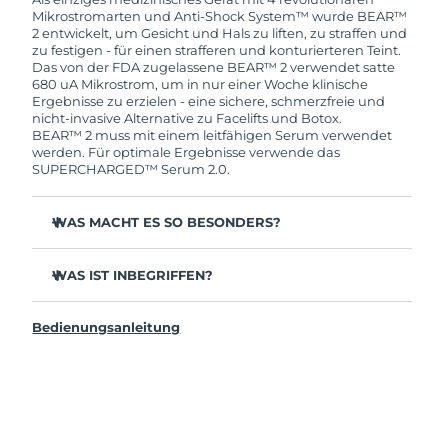
Beanstandung deines FOREO-Produktes haben
Mikrostromarten und Anti-Shock System™ wurde BEAR™
solltest, bekommst du dieses Produkt von
2 entwickelt, um Gesicht und Hals zu liften, zu straffen und
FOREO gratis ersetzt.
zu festigen - für einen strafferen und konturierteren Teint.
Das von der FDA zugelassene BEAR™ 2 verwendet satte
680 uA Mikrostrom, um in nur einer Woche klinische
Ergebnisse zu erzielen - eine sichere, schmerzfreie und
nicht-invasive Alternative zu Facelifts und Botox.
BEAR™ 2 muss mit einem leitfähigen Serum verwendet
werden. Für optimale Ergebnisse verwende das
SUPERCHARGED™ Serum 2.0.
WAS MACHT ES SO BESONDERS?
Verbessert klinisch erwiesen tiefe Falten und feine
Linien deutlich innerhalb von 1 Woche.
WAS IST INBEGRIFFEN?
Verbessert klinisch erwiesen die Festigkeit und
BEAR™ 2
Elastizität der Haut in 1 Woche deutlich.
Bedienungsanleitung
USB-Ladekabel
Advanced Microcurrent™, Lifting Microcurrent™,
Tapping Microcurrent™, Sculpting Microcurrent™.
Geräteständer
Das Anti-Shock System™ 2.0 passt deine
Reisetasche
Mikrostrombehandlung perfekt an deine Haut an.
Schnellstartanleitung
5 patentierte T-Sonic™ Massagemuster, jedes mit
Handbuch
seiner eigenen speziellen Wirkung.