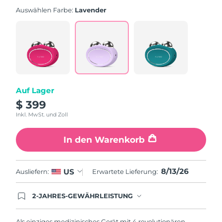
Auswählen Farbe:
Lavender
Auf Lager
$ 399
Inkl. MwSt. und Zoll
In den Warenkorb
8/13/26
US
Ausliefern:
Erwartete Lieferung:
2-JAHRES-GEWÄHRLEISTUNG
Mit deiner heutigen Bestellung registriere sich für
deine FOREO-Garantie. Das bedeutet: Falls du
innerhalb eines Jahres ab Kaufdatum Anlass zur
Als einziges medizinisches Gerät mit 4 revolutionären