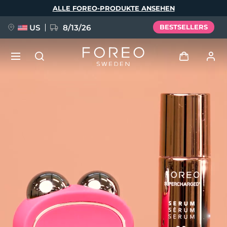
Direkt
ALLE FOREO-PRODUKTE ANSEHEN
zum
Inhalt
US
8/13/26
BESTSELLERS
NEU
Anmelden
Sprache
BREAKING NEWS
Benutzerkonto
English
Deutsch
Español
Meine Geräte
FAQ™ Pure Beauty-Tech Elixir
Français
Italiano
Português
Meine Bestellungen
Polski
Svenska
Русский
Türkçe
简体中文
繁體中文
Meine Adressen
issa™ Teeth Whitening Set
Meine Abonnements