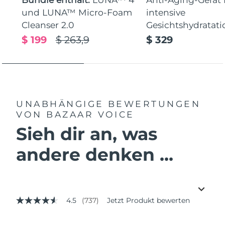
und LUNA™ Micro-Foam
intensive
Cleanser 2.0
Gesichtshydratati
$ 199
$ 263,9
$ 329
UNABHÄNGIGE BEWERTUNGEN
VON BAZAAR VOICE
Sieh dir an, was
andere denken ...
4.5
(737)
Jetzt Produkt bewerten
4.5
von
5