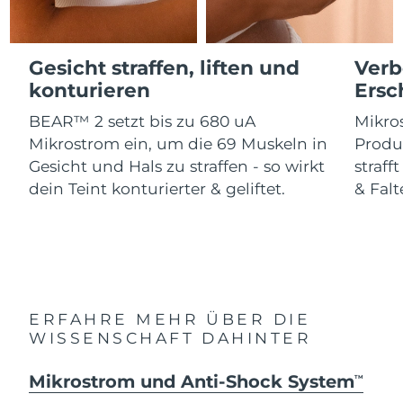
Advanced pore care essentials
For healthy hair
18% PAP
Kosmetik
Männer
Isle of Man
Erwartete Lieferung
8/14/26
Gesicht straffen, liften und
Verb
Israel
Erwartete Lieferung
8/16/26
konturieren
Ersc
BEAR™ 2 setzt bis zu 680 uA
Mikros
Italien
Erwartete Lieferung
8/12/26
Kaufe alles
Mikrostrom ein, um die 69 Muskeln in
Produ
Japan
Erwartete Lieferung
8/15/26
Gesicht und Hals zu straffen - so wirkt
straff
dein Teint konturierter & geliftet.
& Falt
Jersey
Erwartete Lieferung
8/17/26
FOREO APP
Kasachstan
Erwartete Lieferung
8/14/26
ÜBER
Kuwait
Erwartete Lieferung
8/12/26
ERFAHRE MEHR ÜBER DIE
Lettland
Erwartete Lieferung
8/12/26
WISSENSCHAFT DAHINTER
Libanon
Erwartete Lieferung
8/13/26
Mikrostrom und Anti-Shock System
TM