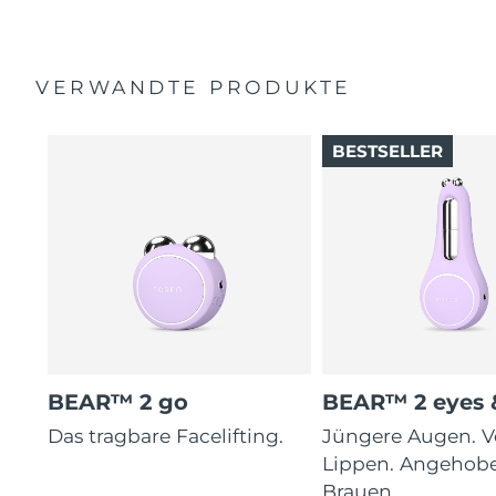
2 Jahre Garantie (Spanien, Portugal, Schweden: 3 Jahre
3 videogestützte Behandlungen für verschiedene
Garantie)
Gesichts- und Halsregionen auf der FOREO App.
VERWANDTE PRODUKTE
BESTSELLER
BEAR™ 2 go
BEAR™ 2 eyes &
Das tragbare Facelifting.
Jüngere Augen. V
Lippen. Angehob
Brauen.