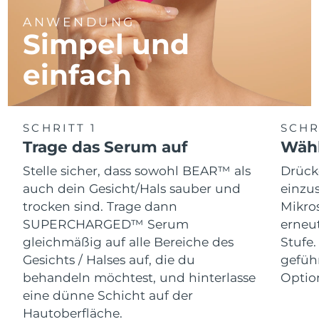
ANWENDUNG
Simpel und
einfach
SCHRITT 1
SCHR
Trage das Serum auf
Wähl
Stelle sicher, dass sowohl BEAR™ als
Drück
auch dein Gesicht/Hals sauber und
einzus
trocken sind. Trage dann
Mikro
SUPERCHARGED™ Serum
erneut
gleichmäßig auf alle Bereiche des
Stufe
Gesichts / Halses auf, die du
gefüh
behandeln möchtest, und hinterlasse
Optio
eine dünne Schicht auf der
Hautoberfläche.