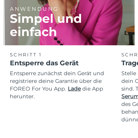
ANWENDUNG
Simpel und
einfach
SCHRITT 1
SCHR
Entsperre das Gerät
Trag
Entsperre zunächst dein Gerät und
Stelle
registriere deine Garantie über die
dein 
FOREO For You App.
Lade
die App
sind.
herunter.
Serum
des Ge
behan
dünne