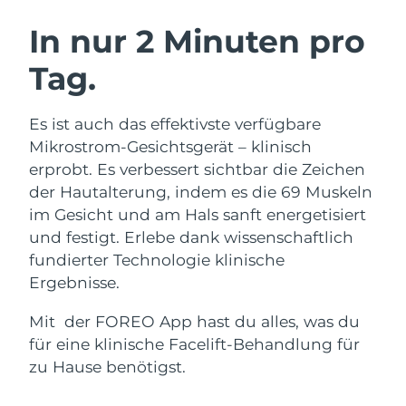
SCHWEDISCHE BEAUTY ROUTINE
Australien
Erwartete Lieferung
8/13/26
In nur 2 Minuten pro
Österreich
Erwartete Lieferung
8/10/26
Tag.
Bahrain
Erwartete Lieferung
8/11/26
Gesichtsreinigung
Gesichtsstraffung
Es ist auch das effektivste verfügbare
Belgien
Erwartete Lieferung
8/10/26
LUNA™ 4 Set
BEAR™ 2 Set
Mikrostrom-Gesichtsgerät – klinisch
Anti-aging massage
Microcurrent toning
erprobt. Es verbessert sichtbar die Zeichen
Bermuda
Erwartete Lieferung
8/16/26
der Hautalterung, indem es die 69 Muskeln
im Gesicht und am Hals sanft energetisiert
Hydratisierung
Mundpflege
Bosnien und
Erwartete Lieferung
8/13/26
LUNA™ 4 Plus
BEAR™ 2 go
und festigt. Erlebe dank wissenschaftlich
Herzegowina
UFO™ 3 Set
issa™ 4
Massage, LED heating
Microcurrent toning on-the-go
fundierter Technologie klinische
FAQ™ ANTI-AGING-BEHANDLUNG
Deep facial hydration
Hybrid silicone sonic toothbrush
Brunei Darussalam
Erwartete Lieferung
8/15/26
Ergebnisse.
NEW
Mit der FOREO App hast du alles, was du
LUNA™ 4 Men
BEAR™ 2 eyes & lips
Bulgarien
Erwartete Lieferung
8/10/26
UFO™ 3 LED
issa™ 4 plus
für eine klinische Facelift-Behandlung für
For men, anti-aging massage
Microcurrent line smoothing device
Near-infrared and red light therapy
Kanada
zu Hause benötigst.
Smart hybrid silicone sonic toothbrush
Erwartete Lieferung
8/14/26
device
Anti-aging
LED-Behandlungen