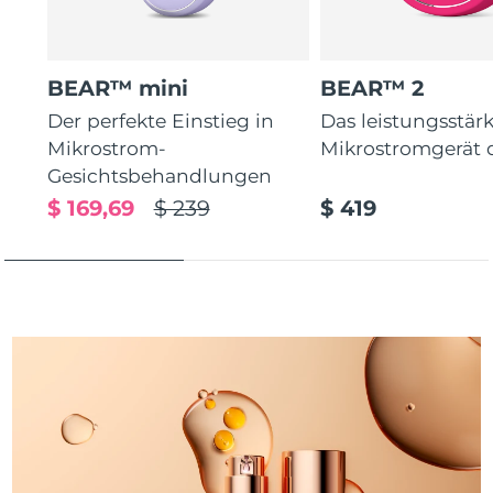
Taiwan
Erwartete Lieferung
8/15/26
Thailand
Erwartete Lieferung
8/14/26
BEAR™ mini
BEAR™ 2
Türkei
Erwartete Lieferung
8/11/26
Der perfekte Einstieg in
Das leistungsstär
Mikrostrom-
Mikrostromgerät 
Vereinigte Arabische
Gesichtsbehandlungen
Erwartete Lieferung
8/11/26
Emirate
$ 169,69
$ 239
$ 419
Vereinigtes
Erwartete Lieferung
8/10/26
Königreich
Vereinigte Staaten
Erwartete Lieferung
8/11/26
Usbekistan
Erwartete Lieferung
8/15/26
Vietnam
Erwartete Lieferung
8/16/26