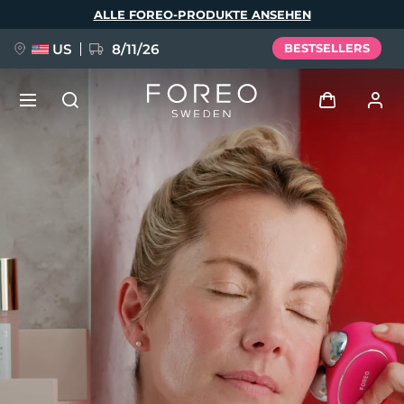
Direkt
ALLE FOREO-PRODUKTE ANSEHEN
zum
Inhalt
US
8/11/26
BESTSELLERS
NEU
Anmelden
Sprache
BREAKING NEWS
Benutzerkonto
English
Deutsch
Español
Meine Geräte
FAQ™ Pure Beauty-Tech Elixir
Français
Italiano
Português
Meine Bestellungen
Polski
Svenska
Русский
Türkçe
简体中文
繁體中文
Meine Adressen
issa™ Teeth Whitening Set
Meine Abonnements