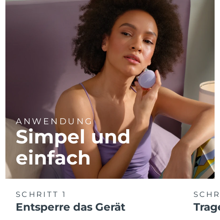
ANWENDUNG
Simpel und
einfach
SCHRITT 1
SCHR
Entsperre das Gerät
Trag