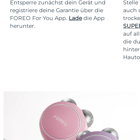
Entsperre zunächst dein Gerät und
Stelle
registriere deine Garantie über die
auch 
FOREO For You App.
Lade
die App
trock
herunter.
SUPE
auf al
die d
hinter
Hauto