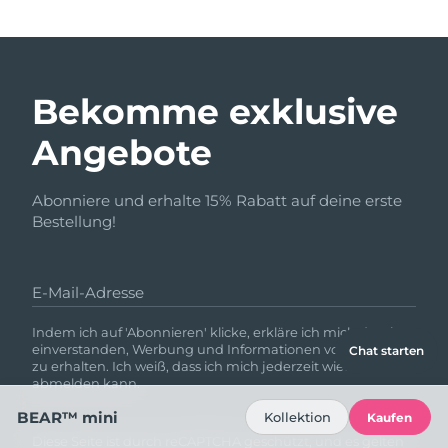
Bekomme exklusive
Angebote
Abonniere und erhalte 15% Rabatt auf deine erste
Bestellung!
E-Mail-Adresse
Indem ich auf 'Abonnieren' klicke, erkläre ich mich damit
einverstanden, Werbung und Informationen von FOREO
Chat starten
zu erhalten. Ich weiß, dass ich mich jederzeit wieder
abmelden kann.
BEAR™ mini
Kollektion
Kaufen
Diese Seite ist durch reCAPTCHA geschützt, und es gelten