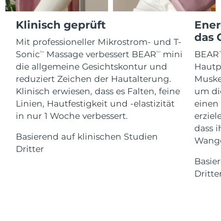
Advanced pore care essentials
For healthy hair
18% PAP
Kosmetik
Männer
Isle of Man
Erwartete Lieferung
8/11/26
Klinisch geprüft
Ener
das 
Mit professioneller Mikrostrom- und T-
Israel
Erwartete Lieferung
8/13/26
Sonic
Massage verbessert BEAR
mini
BEAR
TM
TM
T
die allgemeine Gesichtskontur und
Hautp
Italien
Erwartete Lieferung
8/9/26
Kaufe alles
reduziert Zeichen der Hautalterung.
Muskel
Japan
Erwartete Lieferung
8/12/26
Klinisch erwiesen, dass es Falten, feine
um di
Linien, Hautfestigkeit und -elastizität
einen
Jersey
Erwartete Lieferung
8/14/26
in nur 1 Woche verbessert.
erziel
FOREO APP
dass i
Kasachstan
Basierend auf klinischen Studien
Erwartete Lieferung
8/11/26
ÜBER
Wange
Dritter
Kuwait
Erwartete Lieferung
8/9/26
Basier
Dritte
Lettland
Erwartete Lieferung
8/9/26
Libanon
Erwartete Lieferung
8/10/26