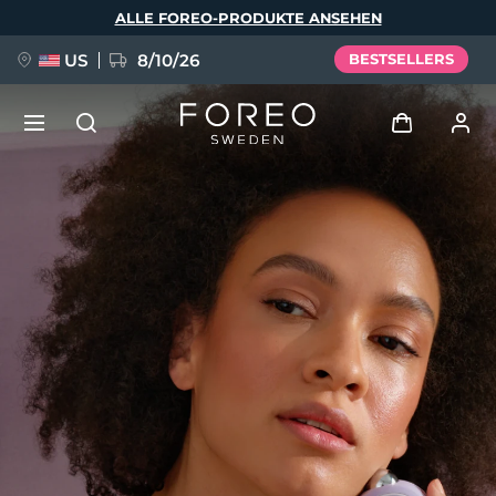
Direkt
ALLE FOREO-PRODUKTE ANSEHEN
zum
Inhalt
US
8/10/26
BESTSELLERS
NEU
Anmelden
Sprache
BREAKING NEWS
Benutzerkonto
English
Deutsch
Español
Meine Geräte
FAQ™ Pure Beauty-Tech Elixir
Français
Italiano
Português
Meine Bestellungen
Polski
Svenska
Русский
Türkçe
简体中文
繁體中文
Meine Adressen
issa™ Teeth Whitening Set
Meine Abonnements