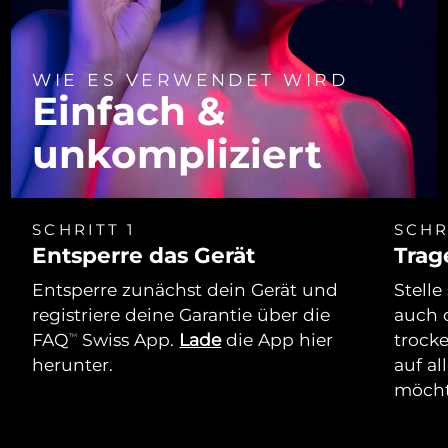
WIE ES VERWENDET WIRD
Einfach &
unkompliziert
SCHRITT 1
SCHR
Entsperre das Gerät
Trag
Entsperre zunächst dein Gerät und
Stelle
registriere deine Garantie über die
auch 
FAQ
Swiss App.
Lade
die App hier
trock
TM
herunter.
auf al
möcht