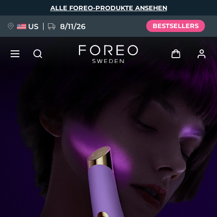
Direkt
ALLE FOREO-PRODUKTE ANSEHEN
zum
Inhalt
US
8/11/26
BESTSELLERS
NEU
Anmelden
Sprache
BREAKING NEWS
Benutzerkonto
English
Deutsch
Español
Meine Geräte
FAQ™ Pure Beauty-Tech Elixir
Français
Italiano
Português
Meine Bestellungen
Polski
Svenska
Русский
Türkçe
简体中文
繁體中文
Meine Adressen
issa™ Teeth Whitening Set
Meine Abonnements