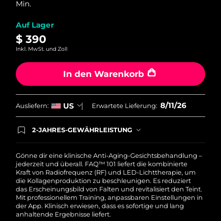
Min.
average
Norwegen
Erwartete Lieferung
8/10/26
rating
value.
Auf Lager
Oman
Read
Erwartete Lieferung
8/13/26
36
$ 390
Reviews.
Inkl. MwSt. und Zoll
Philippinen
Same
Erwartete Lieferung
8/13/26
page
link.
In den Warenkorb
Polen
Erwartete Lieferung
8/11/26
Portugal
Erwartete Lieferung
8/10/26
8/11/26
US
Ausliefern:
Erwartete Lieferung:
Puerto Rico
Erwartete Lieferung
8/12/26
2-JAHRES-GEWÄHRLEISTUNG
Mit deiner heutigen Bestellung registriere sich für
Katar
Erwartete Lieferung
8/11/26
deine FOREO-Garantie. Das bedeutet: Falls du
innerhalb eines Jahres ab Kaufdatum Anlass zur
Gönne dir eine klinische Anti-Aging-Gesichtsbehandlung –
Beanstandung deines FOREO-Produktes haben
jederzeit und überall. FAQ™ 101 liefert die kombinierte
Réunion
Erwartete Lieferung
8/15/26
solltest, bekommst du dieses Produkt von
Kraft von Radiofrequenz (RF) und LED-Lichttherapie, um
FOREO gratis ersetzt.
die Kollagenproduktion zu beschleunigen. Es reduziert
das Erscheinungsbild von Falten und revitalisiert den Teint.
Rumänien
Erwartete Lieferung
8/10/26
Mit professionellem Training, anpassbaren Einstellungen in
der App. Klinisch erwiesen, dass es sofortige und lang
Russland
Erwartete Lieferung
8/18/26
anhaltende Ergebnisse liefert.