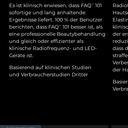
Advanced pore care essentials
For healthy hair
Es ist klinisch erwiesen, dass FAQ
101
Radio
18% PAP
TM
Kosmetik
Männer
Isle of Man
Erwartete Lieferung
8/12/26
sofortige und lang anhaltende
Hauts
Ergebnisse liefert. 100 % der Benutzer
Elasti
Israel
Erwartete Lieferung
8/14/26
berichten, dass FAQ
101 besser ist, als
klinis
TM
eine professionelle Beautybehandlung
der e
Italien
Erwartete Lieferung
8/10/26
und gleich oder effizienter als
reduzi
Kaufe alles
klinische Radiofrequenz- und LED-
dass d
Japan
Erwartete Lieferung
8/13/26
Geräte ist.
straff
Verbe
Jersey
Erwartete Lieferung
8/15/26
Basierend auf klinischen Studien
FOREO APP
der H
und Verbraucherstudien Dritter
Kasachstan
Erwartete Lieferung
8/12/26
ÜBER
Basie
Verbr
Kuwait
Erwartete Lieferung
8/10/26
Lettland
Erwartete Lieferung
8/10/26
Libanon
Erwartete Lieferung
8/11/26