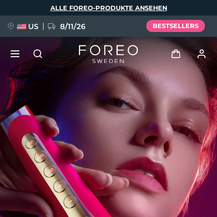
Direkt
ALLE FOREO-PRODUKTE ANSEHEN
zum
Inhalt
US
8/11/26
BESTSELLERS
NEU
Anmelden
Sprache
BREAKING NEWS
Benutzerkonto
English
Deutsch
Español
Meine Geräte
FAQ™ Pure Beauty-Tech Elixir
Français
Italiano
Português
Meine Bestellungen
Polski
Svenska
Русский
Türkçe
简体中文
繁體中文
Meine Adressen
issa™ Teeth Whitening Set
Meine Abonnements