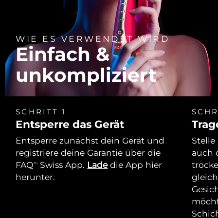
WIE ES VERWENDET WIRD
Einfach &
unkompliziert
SCHRITT 1
SCHR
Entsperre das Gerät
Trag
Entsperre zunächst dein Gerät und
Stelle
registriere deine Garantie über die
auch 
FAQ
Swiss App.
Lade
die App hier
trock
TM
herunter.
gleich
Gesich
möcht
Schich