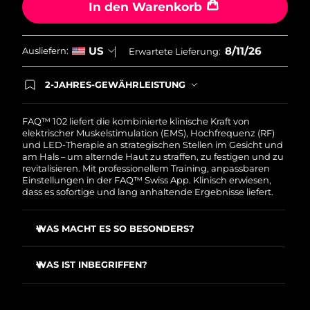
In den Warenkorb
Saudi-Arabien
Erwartete Lieferung
8/11/26
8/11/26
US
Ausliefern:
Erwartete Lieferung:
Singapur
Erwartete Lieferung
8/12/26
2-JAHRES-GEWÄHRLEISTUNG
Slowakei
Erwartete Lieferung
8/10/26
Mit deiner heutigen Bestellung registriere sich für
deine FOREO-Garantie. Das bedeutet: Falls du
Slowenien
Erwartete Lieferung
8/10/26
innerhalb eines Jahres ab Kaufdatum Anlass zur
FAQ™ 102 liefert die kombinierte klinische Kraft von
Beanstandung deines FOREO-Produktes haben
elektrischer Muskelstimulation (EMS), Hochfrequenz (RF)
solltest, bekommst du dieses Produkt von
und LED-Therapie an strategischen Stellen im Gesicht und
Südafrika
Erwartete Lieferung
8/18/26
FOREO gratis ersetzt.
am Hals – um alternde Haut zu straffen, zu festigen und zu
revitalisieren. Mit professionellem Training, anpassbaren
Einstellungen in der FAQ™ Swiss App. Klinisch erwiesen,
Südkorea
Erwartete Lieferung
8/12/26
dass es sofortige und lang anhaltende Ergebnisse liefert.
Spanien
Erwartete Lieferung
8/10/26
WAS MACHT ES SO BESONDERS?
Schweden
Erwartete Lieferung
8/10/26
Reduziere Gesichtsfalten um über 12 % ab der ersten
Anwendung
WAS IST INBEGRIFFEN?
Schweiz
Sichtbar gleichmäßiger Hautton und deutlich hellere
Erwartete Lieferung
8/10/26
FAQ
102
™
Haut ab der ersten Anwendung
USB-Ladekabel