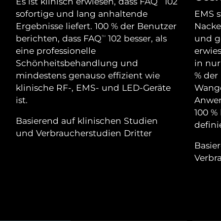
Advanced pore care essentials
Es ist klinisch erwiesen, dass FAQ
102
For healthy hair
18% PAP
sofortige und lang anhaltende
EMS st
Kosmetik
Männer
Isle of Man
Erwartete Lieferung
8/12/26
Ergebnisse liefert. 100 % der Benutzer
Nacken
berichten, dass FAQ
102 besser, als
und ge
TM
Israel
Erwartete Lieferung
8/14/26
eine professionelle
erwie
Schönheitsbehandlung und
in nur
Italien
Erwartete Lieferung
8/10/26
mindestens genauso effizient wie
% der 
Kaufe alles
klinische RF-, EMS- und LED-Geräte
Wange
Japan
Erwartete Lieferung
8/13/26
ist.
Anwen
100 % 
Jersey
Erwartete Lieferung
8/15/26
FOREO APP
Basierend auf klinischen Studien
defini
und Verbraucherstudien Dritter
Kasachstan
Erwartete Lieferung
8/12/26
ÜBER
Basie
Verbr
Kuwait
Erwartete Lieferung
8/10/26
Lettland
Erwartete Lieferung
8/10/26
Libanon
Erwartete Lieferung
8/11/26