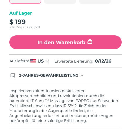
Taiwan
Erwartete Lieferung
8/16/26
Auf Lager
Thailand
Erwartete Lieferung
8/15/26
$ 199
Inkl. MwSt. und Zoll
Türkei
Erwartete Lieferung
8/12/26
In den Warenkorb
Vereinigte Arabische
Erwartete Lieferung
8/12/26
Emirate
8/12/26
US
Ausliefern:
Erwartete Lieferung:
Vereinigtes
Erwartete Lieferung
8/11/26
Königreich
2-JAHRES-GEWÄHRLEISTUNG
Mit deiner heutigen Bestellung registriere sich für
Vereinigte Staaten
Erwartete Lieferung
8/12/26
deine FOREO-Garantie. Das bedeutet: Falls du
innerhalb eines Jahres ab Kaufdatum Anlass zur
Inspiriert von alten, in Asien praktizierten
Beanstandung deines FOREO-Produktes haben
Akupressurtechniken und revolutioniert durch die
Usbekistan
Erwartete Lieferung
8/16/26
solltest, bekommst du dieses Produkt von
patentierte T-Sonic™ Massage von FOREO aus Schweden.
FOREO gratis ersetzt.
Es ist klinisch erwiesen, dass IRIS™ 2 die Zeichen der
Vietnam
Erwartete Lieferung
8/17/26
Hautalterung in der Augenpartie lindert, die
Augenbelastung reduziert und trockene, müde Augen
bekämpft - für eine sofortige Erfrischung.