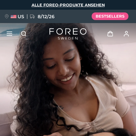
Direkt
ALLE FOREO-PRODUKTE ANSEHEN
zum
Inhalt
US
8/12/26
BESTSELLERS
NEU
Anmelden
Sprache
BREAKING NEWS
Benutzerkonto
English
Deutsch
Español
Meine Geräte
FAQ™ Pure Beauty-Tech Elixir
Français
Italiano
Português
Meine Bestellungen
Polski
Svenska
Русский
Türkçe
简体中文
繁體中文
Meine Adressen
issa™ Teeth Whitening Set
Meine Abonnements