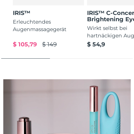
IRIS™
IRIS™ C-Concen
Brightening E
Erleuchtendes
Wirkt selbst bei
Augenmassagegerät
hartnäckigen Au
$ 105,79
$ 149
$ 54,9