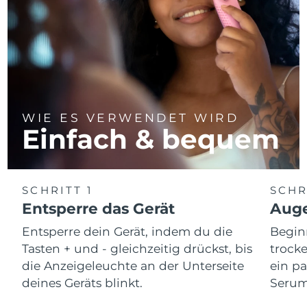
WIE ES VERWENDET WIRD
Einfach & bequem
SCHRITT 1
SCHR
Entsperre das Gerät
Auge
Entsperre dein Gerät, indem du die
Begin
Tasten + und - gleichzeitig drückst, bis
trocke
die Anzeigeleuchte an der Unterseite
ein p
deines Geräts blinkt.
Serum