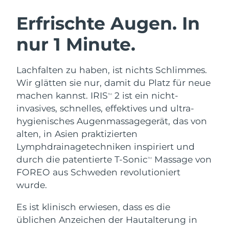
SCHWEDISCHE BEAUTY ROUTINE
Australien
Erwartete Lieferung
8/14/26
Erfrischte Augen. In
Österreich
Erwartete Lieferung
8/11/26
nur 1 Minute.
Bahrain
Erwartete Lieferung
8/12/26
Gesichtsreinigung
Gesichtsstraffung
Lachfalten zu haben, ist nichts Schlimmes.
Belgien
Erwartete Lieferung
8/11/26
LUNA™ 4 Set
BEAR™ 2 Set
Wir glätten sie nur, damit du Platz für neue
Anti-aging massage
Microcurrent toning
machen kannst. IRIS
2 ist ein nicht-
TM
Bermuda
Erwartete Lieferung
8/17/26
invasives, schnelles, effektives und ultra-
hygienisches Augenmassagegerät, das von
Hydratisierung
Mundpflege
Bosnien und
Erwartete Lieferung
8/14/26
LUNA™ 4 Plus
BEAR™ 2 go
alten, in Asien praktizierten
Herzegowina
UFO™ 3 Set
issa™ 4
Massage, LED heating
Microcurrent toning on-the-go
Lymphdrainagetechniken inspiriert und
FAQ™ ANTI-AGING-BEHANDLUNG
Deep facial hydration
Hybrid silicone sonic toothbrush
Brunei Darussalam
Erwartete Lieferung
8/16/26
durch die patentierte T-Sonic
Massage von
TM
FOREO aus Schweden revolutioniert
NEW
LUNA™ 4 Men
BEAR™ 2 eyes & lips
Bulgarien
Erwartete Lieferung
8/11/26
wurde.
UFO™ 3 LED
issa™ 4 plus
For men, anti-aging massage
Microcurrent line smoothing device
Near-infrared and red light therapy
Kanada
Es ist klinisch erwiesen, dass es die
Smart hybrid silicone sonic toothbrush
Erwartete Lieferung
8/15/26
device
Anti-aging
LED-Behandlungen
üblichen Anzeichen der Hautalterung in