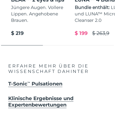
Jüngere Augen. Vollere
Bundle enthält:
L
Lippen. Angehobene
und LUNA™ Micr
Brauen.
Cleanser 2.0
$ 219
$ 199
$ 263,9
ERFAHRE MEHR ÜBER DIE
WISSENSCHAFT DAHINTER
T-Sonic
Pulsationen
TM
Klinische Ergebnisse und
Expertenbewertungen