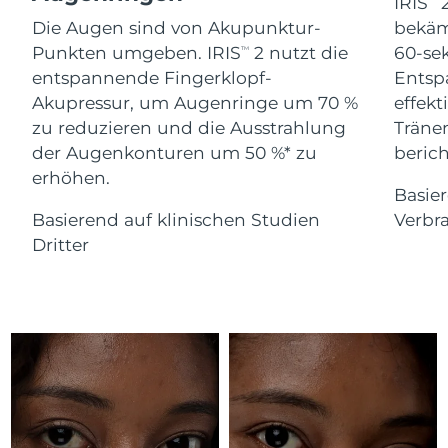
Advanced pore care essentials
IRIS
2
For healthy hair
18% PAP
Die Augen sind von Akupunktur-
bekäm
Kosmetik
Männer
Isle of Man
Erwartete Lieferung
8/13/26
Punkten umgeben. IRIS
2 nutzt die
60-se
TM
entspannende Fingerklopf-
Entsp
Israel
Erwartete Lieferung
8/15/26
Akupressur, um Augenringe um 70 %
effekt
zu reduzieren und die Ausstrahlung
Träne
Italien
Erwartete Lieferung
8/11/26
der Augenkonturen um 50 %* zu
berich
Kaufe alles
erhöhen.
Japan
Erwartete Lieferung
8/14/26
Basie
Basierend auf klinischen Studien
Verbr
Jersey
Erwartete Lieferung
8/16/26
FOREO APP
Dritter
Kasachstan
Erwartete Lieferung
8/13/26
ÜBER
Kuwait
Erwartete Lieferung
8/11/26
Lettland
Erwartete Lieferung
8/11/26
Libanon
Erwartete Lieferung
8/12/26