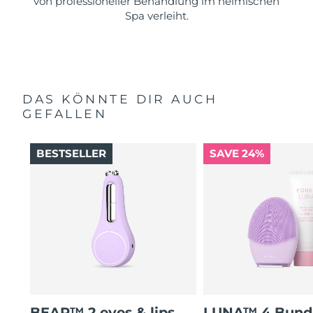
von professioneller Behandlung im heimischen
Spa verleiht.
DAS KÖNNTE DIR AUCH
GEFALLEN
BESTSELLER
SAVE 24%
BEAR™ 2 eyes & lips
LUNA™ 4 Bund