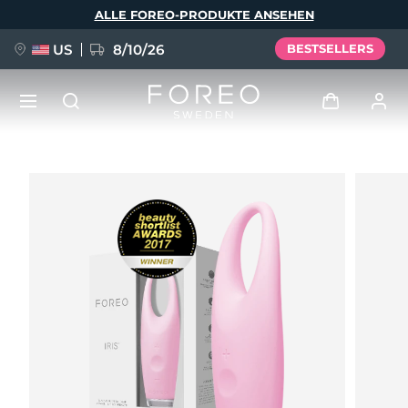
Direkt
ALLE FOREO-PRODUKTE ANSEHEN
zum
Inhalt
US
8/10/26
BESTSELLERS
NEU
Anmelden
Sprache
BREAKING NEWS
Benutzerkonto
English
Deutsch
Español
Meine Geräte
FAQ™ Pure Beauty-Tech Elixir
Français
Italiano
Português
Meine Bestellungen
Polski
Svenska
Русский
Türkçe
简体中文
繁體中文
Meine Adressen
issa™ Teeth Whitening Set
Meine Abonnements