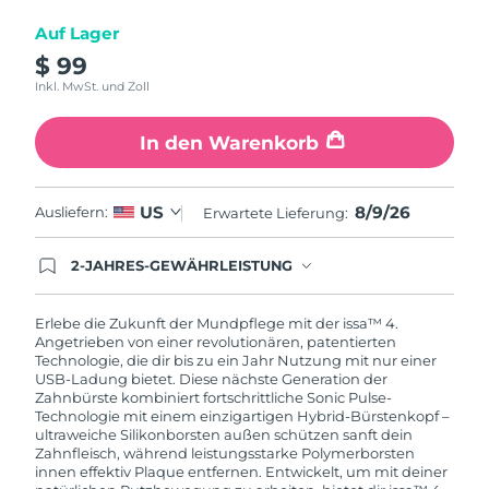
Auf Lager
$ 99
Inkl. MwSt. und Zoll
In den Warenkorb
8/9/26
US
Ausliefern:
Erwartete Lieferung:
2-JAHRES-GEWÄHRLEISTUNG
Mit deiner heutigen Bestellung registriere sich für
deine FOREO-Garantie. Das bedeutet: Falls du
innerhalb eines Jahres ab Kaufdatum Anlass zur
Erlebe die Zukunft der Mundpflege mit der issa™ 4.
Beanstandung deines FOREO-Produktes haben
Angetrieben von einer revolutionären, patentierten
solltest, bekommst du dieses Produkt von
Technologie, die dir bis zu ein Jahr Nutzung mit nur einer
FOREO gratis ersetzt.
USB-Ladung bietet. Diese nächste Generation der
Zahnbürste kombiniert fortschrittliche Sonic Pulse-
Technologie mit einem einzigartigen Hybrid-Bürstenkopf –
ultraweiche Silikonborsten außen schützen sanft dein
Zahnfleisch, während leistungsstarke Polymerborsten
innen effektiv Plaque entfernen. Entwickelt, um mit deiner