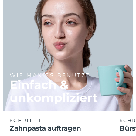
WIE MAN ES BENUTZT
Einfach &
unkompliziert
SCHRITT 1
SCHR
Zahnpasta auftragen
Bürs