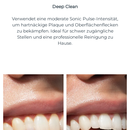
Taiwan
Erwartete Lieferung
8/14/26
Deep Clean
Thailand
Erwartete Lieferung
8/13/26
Verwendet eine moderate Sonic Pulse-Intensität,
um hartnäckige Plaque und Oberflächenflecken
Türkei
Erwartete Lieferung
8/10/26
zu bekämpfen. Ideal für schwer zugängliche
Stellen und eine professionelle Reinigung zu
Vereinigte Arabische
Hause.
Erwartete Lieferung
8/10/26
Emirate
Vereinigtes
Erwartete Lieferung
8/9/26
Königreich
Vereinigte Staaten
Erwartete Lieferung
8/10/26
Usbekistan
Erwartete Lieferung
8/14/26
Vietnam
Erwartete Lieferung
8/15/26