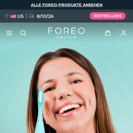
Direkt
ALLE FOREO-PRODUKTE ANSEHEN
zum
Inhalt
US
8/10/26
BESTSELLERS
NEU
Anmelden
Sprache
BREAKING NEWS
Benutzerkonto
English
Deutsch
Español
Meine Geräte
FAQ™ Pure Beauty-Tech Elixir
Français
Italiano
Português
Meine Bestellungen
Polski
Svenska
Русский
Türkçe
简体中文
繁體中文
Meine Adressen
issa™ Teeth Whitening Set
Meine Abonnements