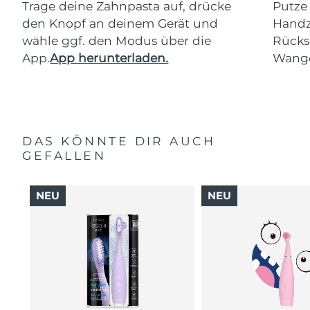
Trage deine Zahnpasta auf, drücke
Putze
den Knopf an deinem Gerät und
Handz
wähle ggf. den Modus über die
Rücks
App.
App herunterladen.
Wang
DAS KÖNNTE DIR AUCH
GEFALLEN
NEU
NEU