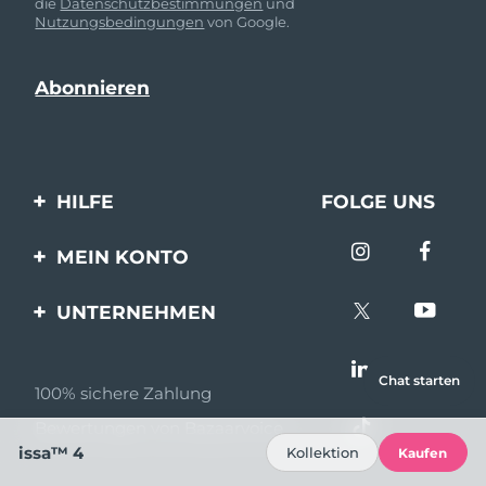
die
Datenschutzbestimmungen
und
Nutzungsbedingungen
von Google.
HILFE
FOLGE UNS
Kontaktiere uns
MEIN KONTO
Bestellungen & Versand
Produkt registrieren
UNTERNEHMEN
Garantie & Umtausch
Unterstützung
Über FOREO
Häufig gestellte Fragen
Chat starten
100% sichere Zahlung
Partnerprogramm
Batterie-informationen
Bewertungen von Bazaarvoice
Partner Nachrichten
issa™ 4
Kollektion
Kaufen
MYSA