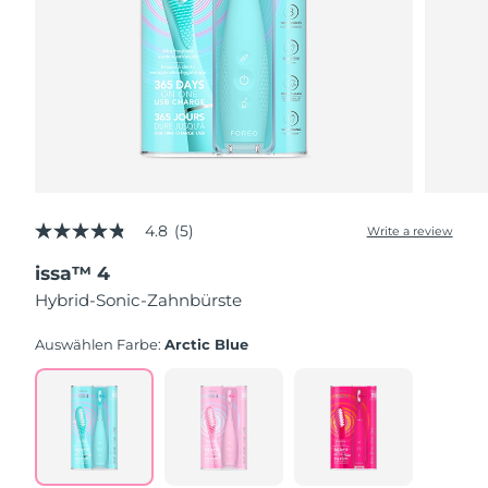
4.8
(5)
Write a review
4.8
out
issa™ 4
of
5
Hybrid-Sonic-Zahnbürste
stars,
average
rating
Auswählen Farbe:
Arctic Blue
value.
Read
5
Reviews.
Same
page
link.