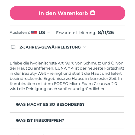
In den Warenkorb
8/11/26
US
Ausliefern:
Erwartete Lieferung:
2-JAHRES-GEWÄHRLEISTUNG
Mit deiner heutigen Bestellung registriere sich für
deine FOREO-Garantie. Das bedeutet: Falls du
innerhalb eines Jahres ab Kaufdatum Anlass zur
Erlebe die hygienischste Art, 99 % von Schmutz und Öl von
Beanstandung deines FOREO-Produktes haben
der Haut zu entfernen. LUNA™ 4 ist der neueste Fortschritt
solltest, bekommst du dieses Produkt von
in der Beauty-Welt – reinigt und strafft die Haut und liefert
FOREO gratis ersetzt.
beeindruckende Ergebnisse zu Hause in kürzester Zeit. In
Kombination mit dem FOREO Micro-Foam Cleanser 2.0
wird die Reinigung noch sanfter und gründlicher.
WAS MACHT ES SO BESONDERS?
96 % der Anwender:innen berichten von gesünder
aussehender Haut. 81 % berichten von weniger
WAS IST INBEGRIFFEN?
Unreinheiten.
LUNA™ 4
Entfernt tief sitzenden Schmutz und Öl, ohne die Haut