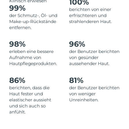
100%
Klinisch erwiesen
Norwegen
Erwartete Lieferung
8/11/26
99%
berichten von einer
der Schmutz-, Öl- und
erfrischteren und
Oman
Erwartete Lieferung
8/14/26
Make-up-Rückstände
strahlenderen Haut.
entfernen.
Philippinen
Erwartete Lieferung
8/14/26
98%
96%
Polen
Erwartete Lieferung
8/12/26
erleben eine bessere
der Benutzer berichten
Portugal
Erwartete Lieferung
8/11/26
Aufnahme von
von gesünder
Hautpflegeprodukten.
aussehender Haut.
Puerto Rico
Erwartete Lieferung
8/13/26
86%
81%
Katar
Erwartete Lieferung
8/12/26
berichten, dass die
der Benutzer berichten
Haut fester und
von weniger
Réunion
Erwartete Lieferung
8/16/26
elastischer aussieht
Unreinheiten.
und sich auch so
Rumänien
Erwartete Lieferung
8/11/26
anfühlt.
Russland
Erwartete Lieferung
8/19/26