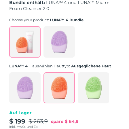
Taiwan
Erwartete Lieferung
8/16/26
Bundle enthält:
LUNA™ 4 und LUNA™ Micro-
Foam Cleanser 2.0
Thailand
Erwartete Lieferung
8/15/26
Choose your product:
LUNA™ 4 Bundle
Türkei
Erwartete Lieferung
8/12/26
Vereinigte Arabische
Erwartete Lieferung
8/12/26
Emirate
Vereinigtes
Erwartete Lieferung
8/11/26
LUNA™ 4
Auswählen Hauttyp:
Ausgeglichene Haut
Königreich
Vereinigte Staaten
Erwartete Lieferung
8/12/26
Usbekistan
Erwartete Lieferung
8/16/26
Vietnam
Erwartete Lieferung
8/17/26
Auf Lager
$ 199
$ 263,9
spare
$ 64,9
Inkl. MwSt. und Zoll