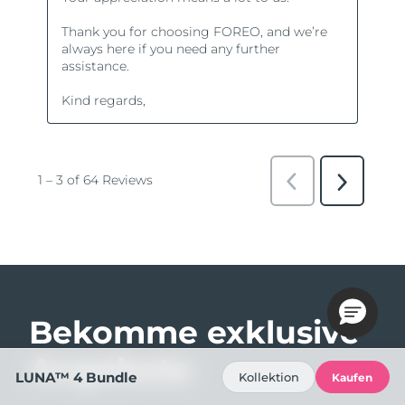
Bekomme exklusive
Angebote
LUNA™ 4 Bundle
Kollektion
Kaufen