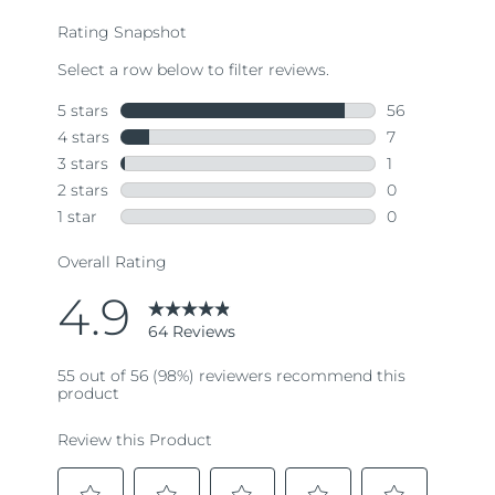
average
rating
value.
Read
64
Reviews.
Same
page
link.