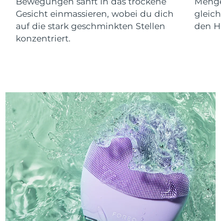
Bewegungen sanft in das trockene
Menge
Gesicht einmassieren, wobei du dich
gleic
auf die stark geschminkten Stellen
den Ha
konzentriert.