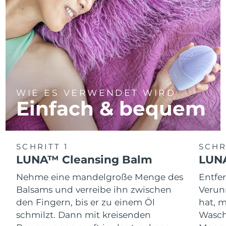
WIE ES VERWENDET WIRD
Einfach & bequem
SCHRITT 1
SCHR
LUNA™ Cleansing Balm
LUNA
Nehme eine mandelgroße Menge des
Entfe
Balsams und verreibe ihn zwischen
Verun
den Fingern, bis er zu einem Öl
hat, 
schmilzt. Dann mit kreisenden
Wasch