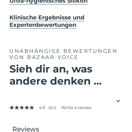
Ultra-hygienisches Silikon
Klinische Ergebnisse und
Expertenbewertungen
UNABHÄNGIGE BEWERTUNGEN
VON BAZAAR VOICE
Sieh dir an, was
andere denken ...
4.9
(64)
Write a review
4.9
out
of
5
stars,