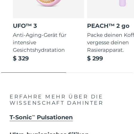
UFO™ 3
PEACH™ 2 go
Anti-Aging-Gerät für
Packe deinen Koff
intensive
vergesse deinen
Gesichtshydratation
Rasierapparat.
$ 329
$ 299
ERFAHRE MEHR ÜBER DIE
WISSENSCHAFT DAHINTER
T-Sonic
Pulsationen
TM