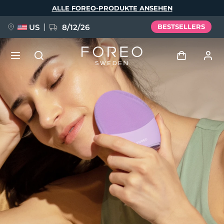
Direkt
ALLE FOREO-PRODUKTE ANSEHEN
zum
Inhalt
US
8/12/26
BESTSELLERS
NEU
Anmelden
Sprache
BREAKING NEWS
Benutzerkonto
English
Deutsch
Español
Meine Geräte
FAQ™ Pure Beauty-Tech Elixir
Français
Italiano
Português
Meine Bestellungen
Polski
Svenska
Русский
Türkçe
简体中文
繁體中文
Meine Adressen
issa™ Teeth Whitening Set
Meine Abonnements