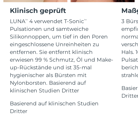
Advanced pore care essentials
For healthy hair
18% PAP
Klinisch geprüft
Maßg
Kosmetik
Männer
Isle of Man
Erwartete Lieferung
8/13/26
LUNA
4 verwendet T-Sonic
3 Bürs
TM
TM
Israel
Erwartete Lieferung
8/15/26
Pulsationen und samtweiche
empfi
Silikonnoppen, um tief in den Poren
norma
Italien
Erwartete Lieferung
8/11/26
eingeschlossene Unreinheiten zu
versc
Kaufe alles
entfernen. Sie entfernt klinisch
Hals. 
Japan
Erwartete Lieferung
8/14/26
erwiesen 99 % Schmutz, Öl und Make-
Pulsat
up-Rückstände und ist 35-mal
berich
Jersey
Erwartete Lieferung
8/16/26
FOREO APP
hygienischer als Bürsten mit
strah
Nylonborsten. Basierend auf
Kasachstan
Erwartete Lieferung
8/13/26
ÜBER
Basie
klinischen Studien Dritter
Dritte
Kuwait
Erwartete Lieferung
8/11/26
Basierend auf klinischen Studien
Dritter
Lettland
Erwartete Lieferung
8/11/26
Libanon
Erwartete Lieferung
8/12/26