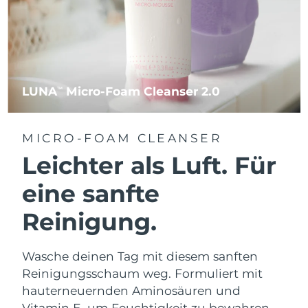
LUNA
Micro-Foam Cleanser 2.0
TM
MICRO-FOAM CLEANSER
Leichter als Luft. Für
eine sanfte
Reinigung.
Wasche deinen Tag mit diesem sanften
Reinigungsschaum weg. Formuliert mit
hauterneuernden Aminosäuren und
Vitamin E, um Feuchtigkeit zu bewahren.