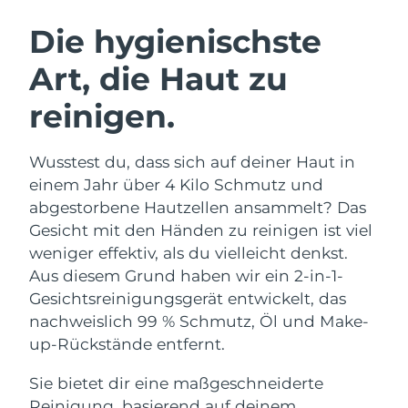
SCHWEDISCHE BEAUTY ROUTINE
Australien
Erwartete Lieferung
8/14/26
Die hygienischste
Österreich
Erwartete Lieferung
8/11/26
Art, die Haut zu
Bahrain
Erwartete Lieferung
8/12/26
reinigen.
Gesichtsreinigung
Gesichtsstraffung
Belgien
Erwartete Lieferung
8/11/26
LUNA™ 4 Set
BEAR™ 2 Set
Wusstest du, dass sich auf deiner Haut in
Anti-aging massage
Microcurrent toning
Bermuda
Erwartete Lieferung
8/17/26
einem Jahr über 4 Kilo Schmutz und
abgestorbene Hautzellen ansammelt? Das
Hydratisierung
Mundpflege
Bosnien und
Gesicht mit den Händen zu reinigen ist viel
Erwartete Lieferung
8/14/26
LUNA™ 4 Plus
BEAR™ 2 go
Herzegowina
UFO™ 3 Set
issa™ 4
weniger effektiv, als du vielleicht denkst.
Massage, LED heating
Microcurrent toning on-the-go
FAQ™ ANTI-AGING-BEHANDLUNG
Aus diesem Grund haben wir ein 2-in-1-
Deep facial hydration
Hybrid silicone sonic toothbrush
Brunei Darussalam
Erwartete Lieferung
8/16/26
Gesichtsreinigungsgerät entwickelt, das
NEW
nachweislich 99 % Schmutz, Öl und Make-
LUNA™ 4 Men
BEAR™ 2 eyes & lips
Bulgarien
Erwartete Lieferung
8/11/26
UFO™ 3 LED
issa™ 4 plus
up-Rückstände entfernt.
For men, anti-aging massage
Microcurrent line smoothing device
Near-infrared and red light therapy
Kanada
Smart hybrid silicone sonic toothbrush
Erwartete Lieferung
8/15/26
device
Anti-aging
LED-Behandlungen
Sie bietet dir eine maßgeschneiderte
Reinigung, basierend auf deinem