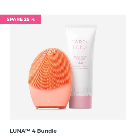
Saudi-Arabien
Erwartete Lieferung
8/12/26
SPARE 25 %
Singapur
Erwartete Lieferung
8/13/26
Slowakei
Erwartete Lieferung
8/11/26
Slowenien
Erwartete Lieferung
8/11/26
Südafrika
Erwartete Lieferung
8/19/26
Südkorea
Erwartete Lieferung
8/13/26
Spanien
Erwartete Lieferung
8/11/26
Schweden
Erwartete Lieferung
8/11/26
Schweiz
Erwartete Lieferung
8/11/26
LUNA™ 4 Bundle