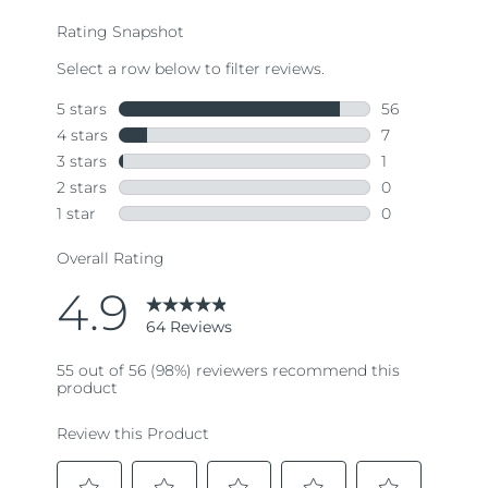
average
rating
value.
Read
64
Reviews.
Same
page
link.