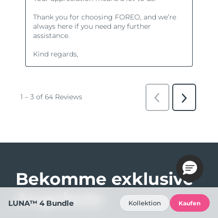
Bekomme exklusive
Angebote
LUNA™ 4 Bundle
Kollektion
Kaufen