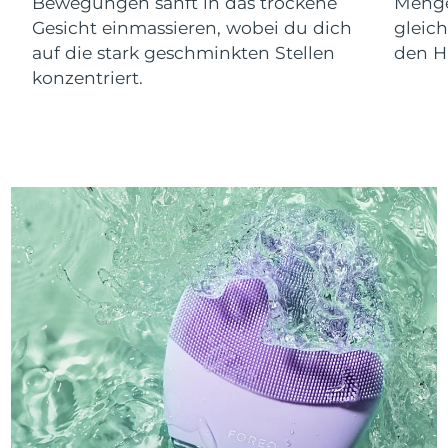
Bewegungen sanft in das trockene
Menge
Gesicht einmassieren, wobei du dich
gleic
auf die stark geschminkten Stellen
den Ha
konzentriert.