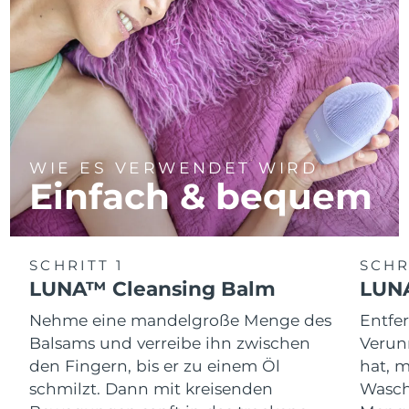
WIE ES VERWENDET WIRD
Einfach & bequem
SCHRITT 1
SCHR
LUNA™ Cleansing Balm
LUNA
Nehme eine mandelgroße Menge des
Entfe
Balsams und verreibe ihn zwischen
Verun
den Fingern, bis er zu einem Öl
hat, 
schmilzt. Dann mit kreisenden
Wasch