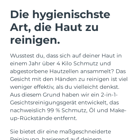
SCHWEDISCHE BEAUTY ROUTINE
Australien
Erwartete Lieferung
8/14/26
Die hygienischste
Österreich
Erwartete Lieferung
8/11/26
Art, die Haut zu
Bahrain
Erwartete Lieferung
8/12/26
reinigen.
Gesichtsreinigung
Gesichtsstraffung
Belgien
Erwartete Lieferung
8/11/26
LUNA™ 4 Set
BEAR™ 2 Set
Wusstest du, dass sich auf deiner Haut in
Anti-aging massage
Microcurrent toning
Bermuda
Erwartete Lieferung
8/17/26
einem Jahr über 4 Kilo Schmutz und
abgestorbene Hautzellen ansammelt? Das
Hydratisierung
Mundpflege
Bosnien und
Gesicht mit den Händen zu reinigen ist viel
Erwartete Lieferung
8/14/26
LUNA™ 4 Plus
BEAR™ 2 go
Herzegowina
UFO™ 3 Set
issa™ 4
weniger effektiv, als du vielleicht denkst.
Massage, LED heating
Microcurrent toning on-the-go
FAQ™ ANTI-AGING-BEHANDLUNG
Aus diesem Grund haben wir ein 2-in-1-
Deep facial hydration
Hybrid silicone sonic toothbrush
Brunei Darussalam
Erwartete Lieferung
8/16/26
Gesichtsreinigungsgerät entwickelt, das
NEW
nachweislich 99 % Schmutz, Öl und Make-
LUNA™ 4 Men
BEAR™ 2 eyes & lips
Bulgarien
Erwartete Lieferung
8/11/26
UFO™ 3 LED
issa™ 4 plus
up-Rückstände entfernt.
For men, anti-aging massage
Microcurrent line smoothing device
Near-infrared and red light therapy
Kanada
Smart hybrid silicone sonic toothbrush
Erwartete Lieferung
8/15/26
device
Anti-aging
LED-Behandlungen
Sie bietet dir eine maßgeschneiderte
Reinigung, basierend auf deinem