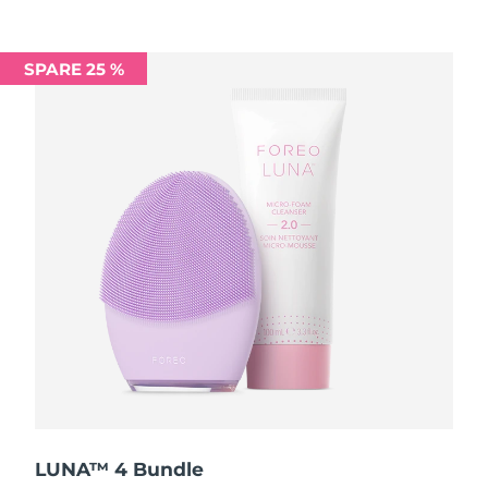
Saudi-Arabien
Erwartete Lieferung
8/12/26
SPARE 25 %
Singapur
Erwartete Lieferung
8/13/26
Slowakei
Erwartete Lieferung
8/11/26
Slowenien
Erwartete Lieferung
8/11/26
Südafrika
Erwartete Lieferung
8/19/26
Südkorea
Erwartete Lieferung
8/13/26
Spanien
Erwartete Lieferung
8/11/26
Schweden
Erwartete Lieferung
8/11/26
Schweiz
Erwartete Lieferung
8/11/26
LUNA™ 4 Bundle