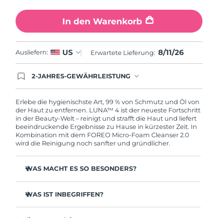
In den Warenkorb
8/11/26
US
Ausliefern:
Erwartete Lieferung:
2-JAHRES-GEWÄHRLEISTUNG
Mit deiner heutigen Bestellung registriere sich für
deine FOREO-Garantie. Das bedeutet: Falls du
innerhalb eines Jahres ab Kaufdatum Anlass zur
Erlebe die hygienischste Art, 99 % von Schmutz und Öl von
Beanstandung deines FOREO-Produktes haben
der Haut zu entfernen. LUNA™ 4 ist der neueste Fortschritt
solltest, bekommst du dieses Produkt von
in der Beauty-Welt – reinigt und strafft die Haut und liefert
FOREO gratis ersetzt.
beeindruckende Ergebnisse zu Hause in kürzester Zeit. In
Kombination mit dem FOREO Micro-Foam Cleanser 2.0
wird die Reinigung noch sanfter und gründlicher.
WAS MACHT ES SO BESONDERS?
96 % der Anwender:innen berichten von gesünder
aussehender Haut. 81 % berichten von weniger
WAS IST INBEGRIFFEN?
Unreinheiten.
LUNA™ 4
Entfernt tief sitzenden Schmutz und Öl, ohne die Haut