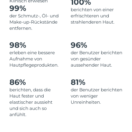
100%
Klinisch erwiesen
Norwegen
Erwartete Lieferung
8/11/26
99%
berichten von einer
der Schmutz-, Öl- und
erfrischteren und
Oman
Erwartete Lieferung
8/14/26
Make-up-Rückstände
strahlenderen Haut.
entfernen.
Philippinen
Erwartete Lieferung
8/14/26
98%
96%
Polen
Erwartete Lieferung
8/12/26
erleben eine bessere
der Benutzer berichten
Portugal
Erwartete Lieferung
8/11/26
Aufnahme von
von gesünder
Hautpflegeprodukten.
aussehender Haut.
Puerto Rico
Erwartete Lieferung
8/13/26
86%
81%
Katar
Erwartete Lieferung
8/12/26
berichten, dass die
der Benutzer berichten
Haut fester und
von weniger
Réunion
Erwartete Lieferung
8/16/26
elastischer aussieht
Unreinheiten.
und sich auch so
Rumänien
Erwartete Lieferung
8/11/26
anfühlt.
Russland
Erwartete Lieferung
8/19/26