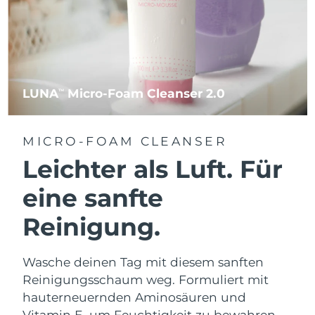
LUNA
Micro-Foam Cleanser 2.0
TM
MICRO-FOAM CLEANSER
Leichter als Luft. Für
eine sanfte
Reinigung.
Wasche deinen Tag mit diesem sanften
Reinigungsschaum weg. Formuliert mit
hauterneuernden Aminosäuren und
Vitamin E, um Feuchtigkeit zu bewahren.