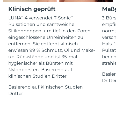
Advanced pore care essentials
For healthy hair
18% PAP
Klinisch geprüft
Maßg
Kosmetik
Männer
Isle of Man
Erwartete Lieferung
8/13/26
LUNA
4 verwendet T-Sonic
3 Bürs
TM
TM
Israel
Erwartete Lieferung
8/15/26
Pulsationen und samtweiche
empfi
Silikonnoppen, um tief in den Poren
norma
Italien
Erwartete Lieferung
8/11/26
eingeschlossene Unreinheiten zu
versc
Kaufe alles
entfernen. Sie entfernt klinisch
Hals. 
Japan
Erwartete Lieferung
8/14/26
erwiesen 99 % Schmutz, Öl und Make-
Pulsat
up-Rückstände und ist 35-mal
berich
Jersey
Erwartete Lieferung
8/16/26
FOREO APP
hygienischer als Bürsten mit
strah
Nylonborsten. Basierend auf
Kasachstan
Erwartete Lieferung
8/13/26
ÜBER
Basie
klinischen Studien Dritter
Dritte
Kuwait
Erwartete Lieferung
8/11/26
Basierend auf klinischen Studien
Dritter
Lettland
Erwartete Lieferung
8/11/26
Libanon
Erwartete Lieferung
8/12/26