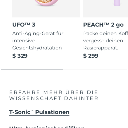
UFO™ 3
PEACH™ 2 go
Anti-Aging-Gerät für
Packe deinen Koff
intensive
vergesse deinen
Gesichtshydratation
Rasierapparat.
$ 329
$ 299
ERFAHRE MEHR ÜBER DIE
WISSENSCHAFT DAHINTER
T-Sonic
Pulsationen
TM