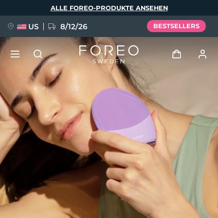
Direkt
ALLE FOREO-PRODUKTE ANSEHEN
zum
Inhalt
US
8/12/26
BESTSELLERS
NEU
Anmelden
Sprache
BREAKING NEWS
Benutzerkonto
English
Deutsch
Español
Meine Geräte
FAQ™ Pure Beauty-Tech Elixir
Français
Italiano
Português
Meine Bestellungen
Polski
Svenska
Русский
Türkçe
简体中文
繁體中文
Meine Adressen
issa™ Teeth Whitening Set
Meine Abonnements