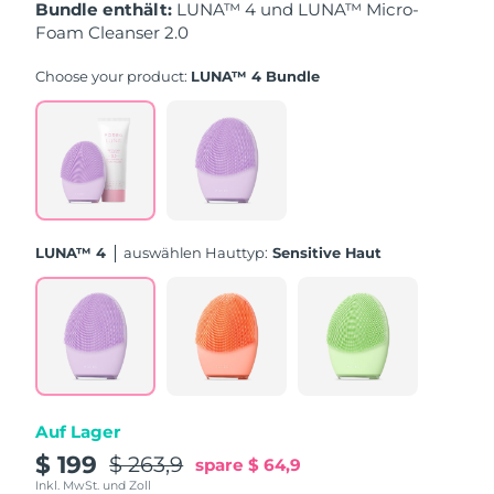
Taiwan
Erwartete Lieferung
8/16/26
Bundle enthält:
LUNA™ 4 und LUNA™ Micro-
Foam Cleanser 2.0
Thailand
Erwartete Lieferung
8/15/26
Choose your product:
LUNA™ 4 Bundle
Türkei
Erwartete Lieferung
8/12/26
Vereinigte Arabische
Erwartete Lieferung
8/12/26
Emirate
Vereinigtes
Erwartete Lieferung
8/11/26
LUNA™ 4
Auswählen Hauttyp:
Sensitive Haut
Königreich
Vereinigte Staaten
Erwartete Lieferung
8/12/26
Usbekistan
Erwartete Lieferung
8/16/26
Vietnam
Erwartete Lieferung
8/17/26
Auf Lager
$ 199
$ 263,9
spare
$ 64,9
Inkl. MwSt. und Zoll