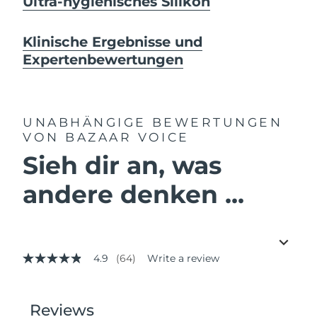
Ultra-hygienisches Silikon
Klinische Ergebnisse und
Expertenbewertungen
UNABHÄNGIGE BEWERTUNGEN
VON BAZAAR VOICE
Sieh dir an, was
andere denken ...
4.9
(64)
Write a review
4.9
out
of
5
stars,