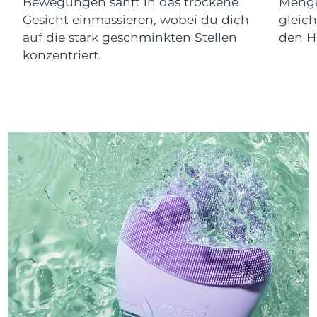
Bewegungen sanft in das trockene
Menge
Gesicht einmassieren, wobei du dich
gleic
auf die stark geschminkten Stellen
den Ha
konzentriert.