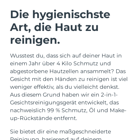
SCHWEDISCHE BEAUTY ROUTINE
Australien
Erwartete Lieferung
12/8/26
Die hygienischste
Österreich
Erwartete Lieferung
9/8/26
Art, die Haut zu
Bahrain
Erwartete Lieferung
10/8/26
reinigen.
Gesichtsreinigung
Gesichtsstraffung
Belgien
Erwartete Lieferung
9/8/26
LUNA™ 4 Set
BEAR™ 2 Set
Wusstest du, dass sich auf deiner Haut in
Anti-aging massage
Microcurrent toning
Bermuda
Erwartete Lieferung
15/8/26
einem Jahr über 4 Kilo Schmutz und
abgestorbene Hautzellen ansammelt? Das
Hydratisierung
Mundpflege
Bosnien und
Gesicht mit den Händen zu reinigen ist viel
Erwartete Lieferung
12/8/26
LUNA™ 4 Plus
BEAR™ 2 go
Herzegowina
UFO™ 3 Set
issa™ 4
weniger effektiv, als du vielleicht denkst.
Massage, LED heating
Microcurrent toning on-the-go
FAQ™ ANTI-AGING-BEHANDLUNG
Aus diesem Grund haben wir ein 2-in-1-
Deep facial hydration
Hybrid silicone sonic toothbrush
Brunei Darussalam
Erwartete Lieferung
14/8/26
Gesichtsreinigungsgerät entwickelt, das
NEW
nachweislich 99 % Schmutz, Öl und Make-
LUNA™ 4 Men
BEAR™ 2 eyes & lips
Bulgarien
Erwartete Lieferung
9/8/26
UFO™ 3 LED
issa™ 4 plus
up-Rückstände entfernt.
For men, anti-aging massage
Microcurrent line smoothing device
Near-infrared and red light therapy
Kanada
Smart hybrid silicone sonic toothbrush
Erwartete Lieferung
13/8/26
device
Anti-aging
LED-Behandlungen
Sie bietet dir eine maßgeschneiderte
Reinigung, basierend auf deinem