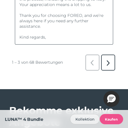
Bekomme exklusive
Angebote
LUNA™ 4 Bundle
Kollektion
Kaufen