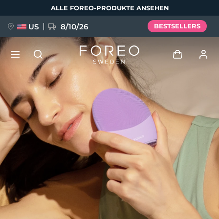
Direkt
ALLE FOREO-PRODUKTE ANSEHEN
zum
Inhalt
US
8/10/26
BESTSELLERS
NEU
Anmelden
Sprache
BREAKING NEWS
Benutzerkonto
English
Deutsch
Español
Meine Geräte
FAQ™ Pure Beauty-Tech Elixir
Français
Italiano
Português
Meine Bestellungen
Polski
Svenska
Русский
Türkçe
简体中文
繁體中文
Meine Adressen
issa™ Teeth Whitening Set
Meine Abonnements