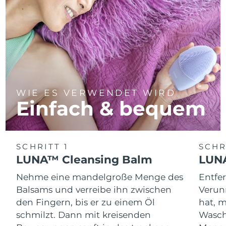
WIE ES VERWENDET WIRD
Einfach & bequem
SCHRITT 1
SCHR
LUNA™ Cleansing Balm
LUNA
Nehme eine mandelgroße Menge des
Entfe
Balsams und verreibe ihn zwischen
Verun
den Fingern, bis er zu einem Öl
hat, 
schmilzt. Dann mit kreisenden
Wasch