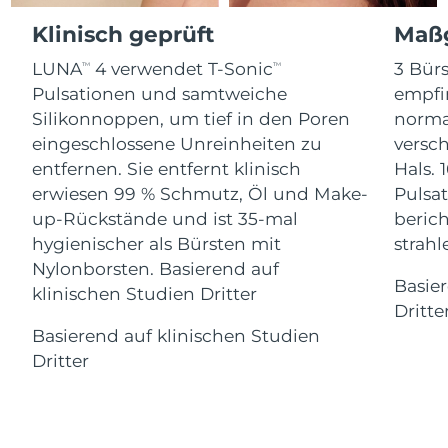
Advanced pore care essentials
For healthy hair
18% PAP
Klinisch geprüft
Maßg
Kosmetik
Männer
Isle of Man
Erwartete Lieferung
11/8/26
LUNA
4 verwendet T-Sonic
3 Bürs
TM
TM
Israel
Erwartete Lieferung
13/8/26
Pulsationen und samtweiche
empfi
Silikonnoppen, um tief in den Poren
norma
Italien
Erwartete Lieferung
9/8/26
eingeschlossene Unreinheiten zu
versc
Kaufe alles
entfernen. Sie entfernt klinisch
Hals. 
Japan
Erwartete Lieferung
12/8/26
erwiesen 99 % Schmutz, Öl und Make-
Pulsat
up-Rückstände und ist 35-mal
berich
Jersey
Erwartete Lieferung
14/8/26
FOREO APP
hygienischer als Bürsten mit
strah
Nylonborsten. Basierend auf
Kasachstan
Erwartete Lieferung
11/8/26
ÜBER
Basie
klinischen Studien Dritter
Dritte
Kuwait
Erwartete Lieferung
9/8/26
Basierend auf klinischen Studien
Dritter
Lettland
Erwartete Lieferung
9/8/26
Libanon
Erwartete Lieferung
10/8/26