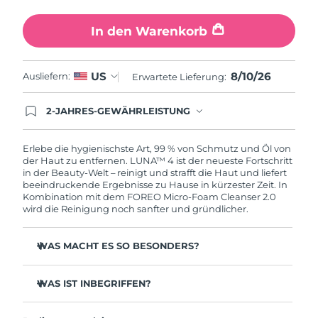
In den Warenkorb
8/10/26
US
Ausliefern:
Erwartete Lieferung:
2-JAHRES-GEWÄHRLEISTUNG
Mit deiner heutigen Bestellung registriere sich für
deine FOREO-Garantie. Das bedeutet: Falls du
innerhalb eines Jahres ab Kaufdatum Anlass zur
Erlebe die hygienischste Art, 99 % von Schmutz und Öl von
Beanstandung deines FOREO-Produktes haben
der Haut zu entfernen. LUNA™ 4 ist der neueste Fortschritt
solltest, bekommst du dieses Produkt von
in der Beauty-Welt – reinigt und strafft die Haut und liefert
FOREO gratis ersetzt.
beeindruckende Ergebnisse zu Hause in kürzester Zeit. In
Kombination mit dem FOREO Micro-Foam Cleanser 2.0
wird die Reinigung noch sanfter und gründlicher.
WAS MACHT ES SO BESONDERS?
96 % der Anwender:innen berichten von gesünder
aussehender Haut. 81 % berichten von weniger
WAS IST INBEGRIFFEN?
Unreinheiten.
LUNA™ 4
Entfernt tief sitzenden Schmutz und Öl, ohne die Haut