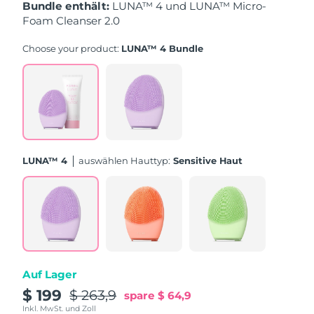
Taiwan
Erwartete Lieferung
14/8/26
Bundle enthält:
LUNA™ 4 und LUNA™ Micro-
Foam Cleanser 2.0
Thailand
Erwartete Lieferung
13/8/26
Choose your product:
LUNA™ 4 Bundle
Türkei
Erwartete Lieferung
10/8/26
Vereinigte Arabische
Erwartete Lieferung
10/8/26
Emirate
Vereinigtes
Erwartete Lieferung
9/8/26
LUNA™ 4
Auswählen Hauttyp:
Sensitive Haut
Königreich
Vereinigte Staaten
Erwartete Lieferung
10/8/26
Usbekistan
Erwartete Lieferung
14/8/26
Vietnam
Erwartete Lieferung
15/8/26
Auf Lager
$ 199
$ 263,9
spare
$ 64,9
Inkl. MwSt. und Zoll