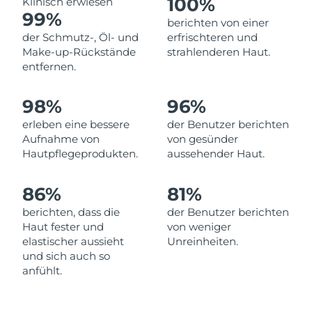
100%
Klinisch erwiesen
Norwegen
Erwartete Lieferung
9/8/26
99%
berichten von einer
der Schmutz-, Öl- und
erfrischteren und
Oman
Erwartete Lieferung
12/8/26
Make-up-Rückstände
strahlenderen Haut.
entfernen.
Philippinen
Erwartete Lieferung
12/8/26
98%
96%
Polen
Erwartete Lieferung
10/8/26
erleben eine bessere
der Benutzer berichten
Portugal
Erwartete Lieferung
9/8/26
Aufnahme von
von gesünder
Hautpflegeprodukten.
aussehender Haut.
Puerto Rico
Erwartete Lieferung
11/8/26
86%
81%
Katar
Erwartete Lieferung
10/8/26
berichten, dass die
der Benutzer berichten
Haut fester und
von weniger
Réunion
Erwartete Lieferung
14/8/26
elastischer aussieht
Unreinheiten.
und sich auch so
Rumänien
Erwartete Lieferung
9/8/26
anfühlt.
Russland
Erwartete Lieferung
17/8/26