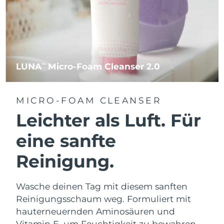
LUNA
Micro-Foam Cleanser 2.0
TM
MICRO-FOAM CLEANSER
Leichter als Luft. Für
eine sanfte
Reinigung.
Wasche deinen Tag mit diesem sanften
Reinigungsschaum weg. Formuliert mit
hauterneuernden Aminosäuren und
Vitamin E, um Feuchtigkeit zu bewahren.