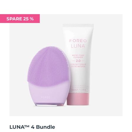
Saudi-Arabien
Erwartete Lieferung
10/8/26
SPARE 25 %
Singapur
Erwartete Lieferung
11/8/26
Slowakei
Erwartete Lieferung
9/8/26
Slowenien
Erwartete Lieferung
9/8/26
Südafrika
Erwartete Lieferung
17/8/26
Südkorea
Erwartete Lieferung
11/8/26
Spanien
Erwartete Lieferung
9/8/26
Schweden
Erwartete Lieferung
9/8/26
Schweiz
Erwartete Lieferung
9/8/26
LUNA™ 4 Bundle