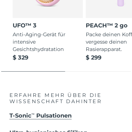
UFO™ 3
PEACH™ 2 go
Anti-Aging-Gerät für
Packe deinen Koff
intensive
vergesse deinen
Gesichtshydratation
Rasierapparat.
$ 329
$ 299
ERFAHRE MEHR ÜBER DIE
WISSENSCHAFT DAHINTER
T-Sonic
Pulsationen
TM