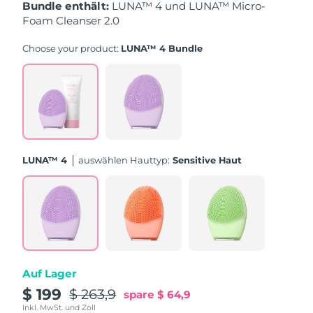
Taiwan
Erwartete Lieferung
8/14/26
Bundle enthält:
LUNA™ 4 und LUNA™ Micro-
Foam Cleanser 2.0
Thailand
Erwartete Lieferung
8/13/26
Choose your product:
LUNA™ 4 Bundle
Türkei
Erwartete Lieferung
8/10/26
Vereinigte Arabische
Erwartete Lieferung
8/10/26
Emirate
Vereinigtes
Erwartete Lieferung
8/9/26
LUNA™ 4
Auswählen Hauttyp:
Sensitive Haut
Königreich
Vereinigte Staaten
Erwartete Lieferung
8/10/26
Usbekistan
Erwartete Lieferung
8/14/26
Vietnam
Erwartete Lieferung
8/15/26
Auf Lager
$ 199
$ 263,9
spare
$ 64,9
Inkl. MwSt. und Zoll