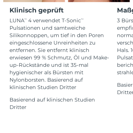
Advanced pore care essentials
For healthy hair
18% PAP
Klinisch geprüft
Maßg
Kosmetik
Männer
Isle of Man
Erwartete Lieferung
8/11/26
LUNA
4 verwendet T-Sonic
3 Bürs
TM
TM
Israel
Erwartete Lieferung
8/13/26
Pulsationen und samtweiche
empfi
Silikonnoppen, um tief in den Poren
norma
Italien
Erwartete Lieferung
8/9/26
eingeschlossene Unreinheiten zu
versc
Kaufe alles
entfernen. Sie entfernt klinisch
Hals. 
Japan
Erwartete Lieferung
8/12/26
erwiesen 99 % Schmutz, Öl und Make-
Pulsat
up-Rückstände und ist 35-mal
berich
Jersey
Erwartete Lieferung
8/14/26
FOREO APP
hygienischer als Bürsten mit
strah
Nylonborsten. Basierend auf
Kasachstan
Erwartete Lieferung
8/11/26
ÜBER
Basie
klinischen Studien Dritter
Dritte
Kuwait
Erwartete Lieferung
8/9/26
Basierend auf klinischen Studien
Dritter
Lettland
Erwartete Lieferung
8/9/26
Libanon
Erwartete Lieferung
8/10/26