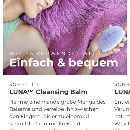
WIE ES VERWENDET WIRD
Einfach & bequem
SCHRITT 1
SCHR
LUNA™ Cleansing Balm
LUNA
Nehme eine mandelgroße Menge des
Entfe
Balsams und verreibe ihn zwischen
Verun
den Fingern, bis er zu einem Öl
hat, 
schmilzt. Dann mit kreisenden
Wasch