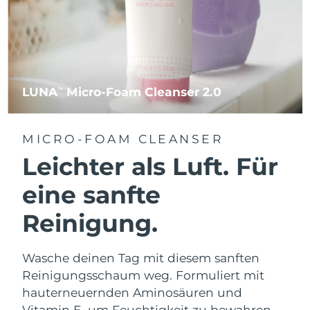
LUNA
Micro-Foam Cleanser 2.0
TM
MICRO-FOAM CLEANSER
Leichter als Luft. Für
eine sanfte
Reinigung.
Wasche deinen Tag mit diesem sanften
Reinigungsschaum weg. Formuliert mit
hauterneuernden Aminosäuren und
Vitamin E, um Feuchtigkeit zu bewahren.