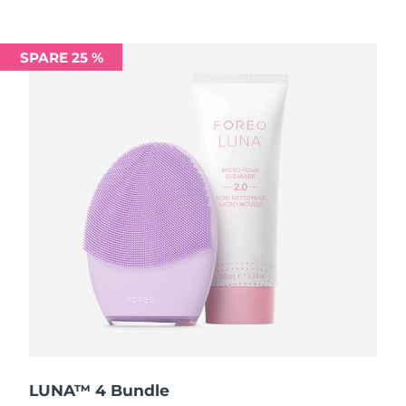
Saudi-Arabien
Erwartete Lieferung
8/10/26
SPARE 25 %
Singapur
Erwartete Lieferung
8/11/26
Slowakei
Erwartete Lieferung
8/9/26
Slowenien
Erwartete Lieferung
8/9/26
Südafrika
Erwartete Lieferung
8/17/26
Südkorea
Erwartete Lieferung
8/11/26
Spanien
Erwartete Lieferung
8/9/26
Schweden
Erwartete Lieferung
8/9/26
Schweiz
Erwartete Lieferung
8/9/26
LUNA™ 4 Bundle