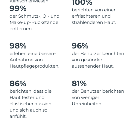
100%
Klinisch erwiesen
Norwegen
Erwartete Lieferung
8/9/26
99%
berichten von einer
der Schmutz-, Öl- und
erfrischteren und
Oman
Erwartete Lieferung
8/12/26
Make-up-Rückstände
strahlenderen Haut.
entfernen.
Philippinen
Erwartete Lieferung
8/12/26
98%
96%
Polen
Erwartete Lieferung
8/10/26
erleben eine bessere
der Benutzer berichten
Portugal
Erwartete Lieferung
8/9/26
Aufnahme von
von gesünder
Hautpflegeprodukten.
aussehender Haut.
Puerto Rico
Erwartete Lieferung
8/11/26
86%
81%
Katar
Erwartete Lieferung
8/10/26
berichten, dass die
der Benutzer berichten
Haut fester und
von weniger
Réunion
Erwartete Lieferung
8/14/26
elastischer aussieht
Unreinheiten.
und sich auch so
Rumänien
Erwartete Lieferung
8/9/26
anfühlt.
Russland
Erwartete Lieferung
8/17/26