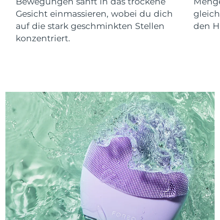
Bewegungen sanft in das trockene
Menge
Gesicht einmassieren, wobei du dich
gleic
auf die stark geschminkten Stellen
den Ha
konzentriert.