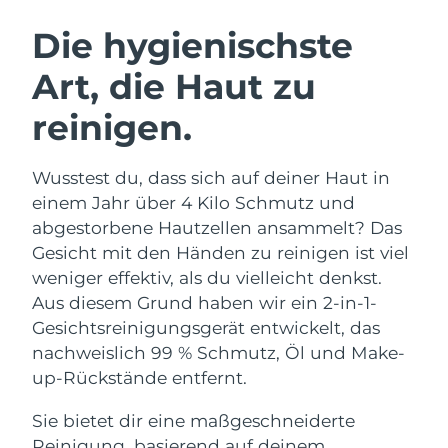
SCHWEDISCHE BEAUTY ROUTINE
Australien
Erwartete Lieferung
8/12/26
Die hygienischste
Österreich
Erwartete Lieferung
8/9/26
Art, die Haut zu
Bahrain
Erwartete Lieferung
8/10/26
reinigen.
Gesichtsreinigung
Gesichtsstraffung
Belgien
Erwartete Lieferung
8/9/26
LUNA™ 4 Set
BEAR™ 2 Set
Wusstest du, dass sich auf deiner Haut in
Anti-aging massage
Microcurrent toning
Bermuda
Erwartete Lieferung
8/15/26
einem Jahr über 4 Kilo Schmutz und
abgestorbene Hautzellen ansammelt? Das
Hydratisierung
Mundpflege
Bosnien und
Gesicht mit den Händen zu reinigen ist viel
Erwartete Lieferung
8/12/26
LUNA™ 4 Plus
BEAR™ 2 go
Herzegowina
UFO™ 3 Set
issa™ 4
weniger effektiv, als du vielleicht denkst.
Massage, LED heating
Microcurrent toning on-the-go
FAQ™ ANTI-AGING-BEHANDLUNG
Aus diesem Grund haben wir ein 2-in-1-
Deep facial hydration
Hybrid silicone sonic toothbrush
Brunei Darussalam
Erwartete Lieferung
8/14/26
Gesichtsreinigungsgerät entwickelt, das
NEW
nachweislich 99 % Schmutz, Öl und Make-
LUNA™ 4 Men
BEAR™ 2 eyes & lips
Bulgarien
Erwartete Lieferung
8/9/26
UFO™ 3 LED
issa™ 4 plus
up-Rückstände entfernt.
For men, anti-aging massage
Microcurrent line smoothing device
Near-infrared and red light therapy
Kanada
Smart hybrid silicone sonic toothbrush
Erwartete Lieferung
8/13/26
device
Anti-aging
LED-Behandlungen
Sie bietet dir eine maßgeschneiderte
Reinigung, basierend auf deinem