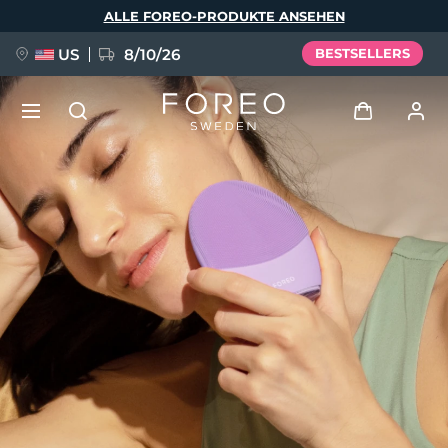
Direkt
ALLE FOREO-PRODUKTE ANSEHEN
zum
Inhalt
US
8/10/26
BESTSELLERS
NEU
Anmelden
Sprache
BREAKING NEWS
Benutzerkonto
English
Deutsch
Español
Meine Geräte
FAQ™ Pure Beauty-Tech Elixir
Français
Italiano
Português
Meine Bestellungen
Polski
Svenska
Русский
Türkçe
简体中文
繁體中文
Meine Adressen
issa™ Teeth Whitening Set
Meine Abonnements