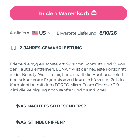
In den Warenkorb
8/10/26
US
Ausliefern:
Erwartete Lieferung:
2-JAHRES-GEWÄHRLEISTUNG
Mit deiner heutigen Bestellung registriere sich für
deine FOREO-Garantie. Das bedeutet: Falls du
innerhalb eines Jahres ab Kaufdatum Anlass zur
Erlebe die hygienischste Art, 99 % von Schmutz und Öl von
Beanstandung deines FOREO-Produktes haben
der Haut zu entfernen. LUNA™ 4 ist der neueste Fortschritt
solltest, bekommst du dieses Produkt von
in der Beauty-Welt – reinigt und strafft die Haut und liefert
FOREO gratis ersetzt.
beeindruckende Ergebnisse zu Hause in kürzester Zeit. In
Kombination mit dem FOREO Micro-Foam Cleanser 2.0
wird die Reinigung noch sanfter und gründlicher.
WAS MACHT ES SO BESONDERS?
96 % der Anwender:innen berichten von gesünder
aussehender Haut. 81 % berichten von weniger
WAS IST INBEGRIFFEN?
Unreinheiten.
LUNA™ 4
Entfernt tief sitzenden Schmutz und Öl, ohne die Haut