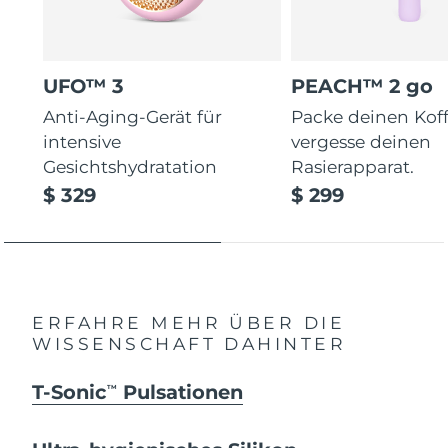
UFO™ 3
PEACH™ 2 go
Anti-Aging-Gerät für
Packe deinen Koff
intensive
vergesse deinen
Gesichtshydratation
Rasierapparat.
$ 329
$ 299
ERFAHRE MEHR ÜBER DIE
WISSENSCHAFT DAHINTER
T-Sonic
Pulsationen
TM