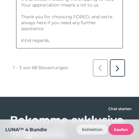
Chat starten
Bekomme exklusive
Angebote
LUNA™ 4 Bundle
Kollektion
Kaufen