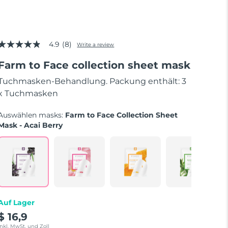
4.9
(8)
Write a review
4.9
out
Farm to Face collection sheet mask
of
5
stars,
Tuchmasken-Behandlung. Packung enthält: 3
average
x Tuchmasken
rating
value.
Read
Auswählen masks:
Farm to Face Collection Sheet
8
Mask - Acai Berry
Reviews.
Same
page
link.
Auf Lager
$ 16,9
Inkl. MwSt. und Zoll