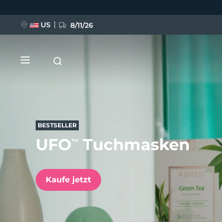
Direkt
zum
Inhalt
US
8/11/26
BESTSELLER
UFO
Tuchmasken
™
NEU
BREAKING NEWS
Kaufe jetzt
FAQ™ Pure Beauty-Tech Elixir