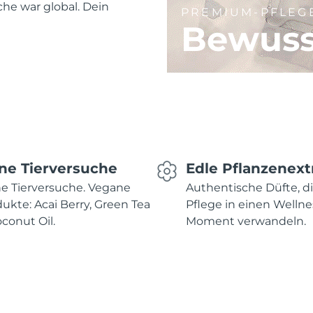
he war global. Dein
PREMIUM-PFLEG
Bewuss
ne Tierversuche
Edle Pflanzenext
e Tierversuche. Vegane
Authentische Düfte, d
ukte: Acai Berry, Green Tea
Pflege in einen Wellne
conut Oil.
Moment verwandeln.