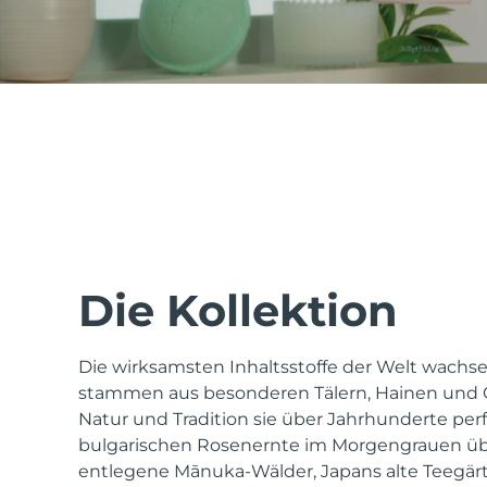
issa™ Teeth Whitening Set
FAQ™ Dual LED Panel
BELIEBT
Die Kollektion
Die wirksamsten Inhaltsstoffe der Welt wachsen
Sonderangebote
Bestseller
stammen aus besonderen Tälern, Hainen und G
Natur und Tradition sie über Jahrhunderte perf
bulgarischen Rosenernte im Morgengrauen ü
entlegene Mānuka-Wälder, Japans alte Teegär