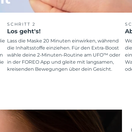
SCHRITT 2
SC
Los geht's!
Ab
ie
Lass die Maske 20 Minuten einwirken, während
We
die Inhaltsstoffe einziehen. Für den Extra-Boost
di
nn
wähle deine 2-Minuten-Routine am UFO™ oder
ei
ie
in der FOREO App und gleite mit langsamen,
Wa
kreisenden Bewegungen über dein Gesicht.
ode