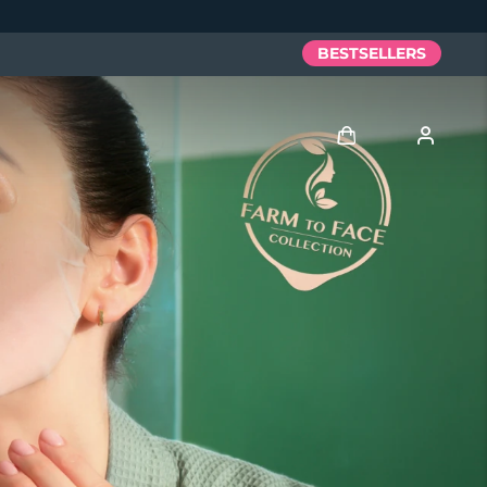
BESTSELLERS
Anmelden
Benutzerkonto
Meine Geräte
Meine Bestellungen
Meine Adressen
Meine Abonnements