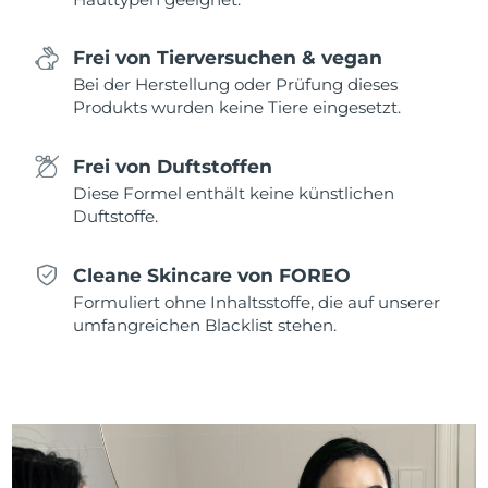
Saudi-Arabien
Erwartete Lieferung
8/10/26
Frei von Tierversuchen & vegan
Bei der Herstellung oder Prüfung dieses
Singapur
Erwartete Lieferung
8/11/26
Produkts wurden keine Tiere eingesetzt.
Slowakei
Erwartete Lieferung
8/9/26
Frei von Duftstoffen
Slowenien
Erwartete Lieferung
8/9/26
Diese Formel enthält keine künstlichen
Duftstoffe.
Südafrika
Erwartete Lieferung
8/17/26
Cleane Skincare von FOREO
Südkorea
Erwartete Lieferung
8/11/26
Formuliert ohne Inhaltsstoffe, die auf unserer
umfangreichen Blacklist stehen.
Spanien
Erwartete Lieferung
8/9/26
Schweden
Erwartete Lieferung
8/9/26
Schweiz
Erwartete Lieferung
8/9/26