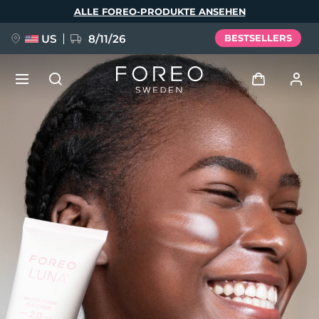
Direkt
ALLE FOREO-PRODUKTE ANSEHEN
zum
Inhalt
US
8/11/26
BESTSELLERS
NEU
Anmelden
Sprache
BREAKING NEWS
Benutzerkonto
English
Deutsch
Español
Meine Geräte
FAQ™ Pure Beauty-Tech Elixir
Français
Italiano
Português
Meine Bestellungen
Polski
Svenska
Русский
Türkçe
简体中文
繁體中文
Meine Adressen
issa™ Teeth Whitening Set
Meine Abonnements