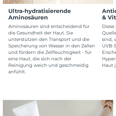
Litauen
Erwartete Lieferung
8/9/26
Ultra-hydratisierende
Anti
Luxemburg
Erwartete Lieferung
8/9/26
Aminosäuren
& Vi
Aminosäuren sind entscheidend für
Diese 
Sonderverwaltungsregion
Erwartete Lieferung
8/11/26
die Gesundheit der Haut. Sie
Quell
Macau
unterstützen den Transport und die
sind,
Speicherung von Wasser in den Zellen
UVB-S
Malaysia
Erwartete Lieferung
8/12/26
und fördern die Zellfeuchtigkeit - für
Ersch
Malta
Erwartete Lieferung
8/9/26
eine Haut, die sich nach der
Hyper
Reinigung weich und geschmeidig
Haut j
Mexiko
Erwartete Lieferung
8/13/26
anfühlt.
Monaco
Erwartete Lieferung
8/10/26
Niederlande
Erwartete Lieferung
8/9/26
Neuseeland
Erwartete Lieferung
8/9/26