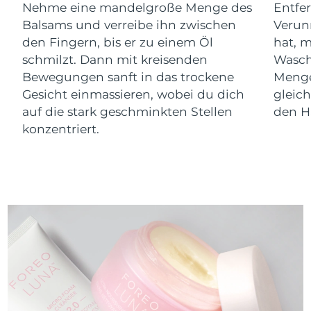
Nehme eine mandelgroße Menge des
Entfe
Balsams und verreibe ihn zwischen
Verun
den Fingern, bis er zu einem Öl
hat, 
schmilzt. Dann mit kreisenden
Wasch
Bewegungen sanft in das trockene
Menge
Gesicht einmassieren, wobei du dich
gleic
auf die stark geschminkten Stellen
den Ha
konzentriert.