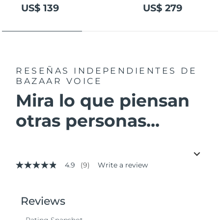
US$ 139
US$ 279
RESEÑAS INDEPENDIENTES
DE
BAZAAR VOICE
Mira lo que piensan
otras personas...
4.9
(9)
Write a review
4.9
out
of
5
stars,
average
rating