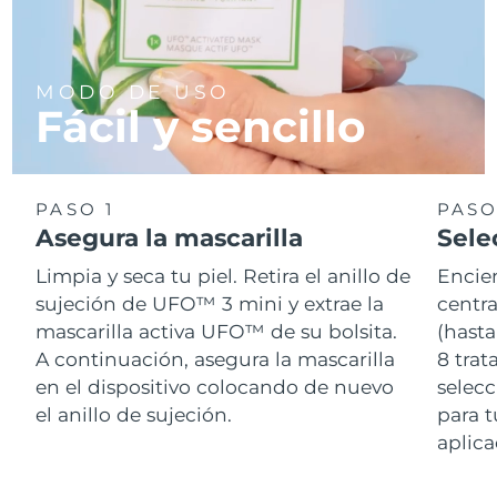
MODO DE USO
Fácil y sencillo
PASO 1
PASO
Asegura la mascarilla
Sele
Limpia y seca tu piel. Retira el anillo de
Encie
sujeción de UFO™ 3 mini y extrae la
centra
mascarilla activa UFO™ de su bolsita.
(hasta
A continuación, asegura la mascarilla
8 tra
en el dispositivo colocando de nuevo
selecc
el anillo de sujeción.
para t
aplica