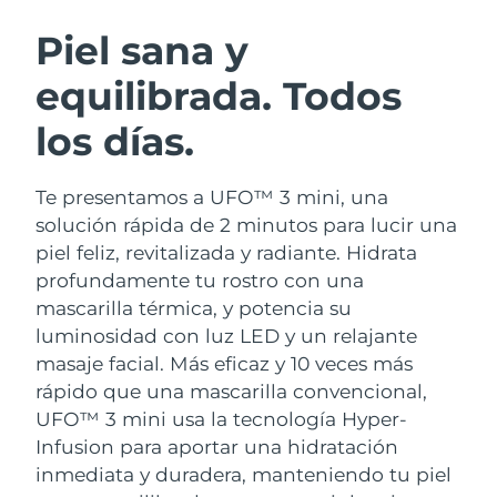
RUTINA SUECAS DE BELLEZA
Austria
Entrega prevista
8/9/26
Piel sana y
equilibrada. Todos
Baréin
Entrega prevista
8/10/26
los días.
Limpieza facial
Lifting facial
Bélgica
Entrega prevista
8/9/26
LUNA™ 4 pack
BEAR™ 2 pack
Bermudas
Entrega prevista
8/15/26
Te presentamos a UFO™ 3 mini, una
Anti-aging massage
Microcurrent toning
solución rápida de 2 minutos para lucir una
Bosnia y Herzegovina
Entrega prevista
8/12/26
piel feliz, revitalizada y radiante. Hidrata
Hidratación
Cuidado bucal
profundamente tu rostro con una
LUNA™ 4 Plus
BEAR™ 2 go
Brunéi
Entrega prevista
8/14/26
UFO™ 3 pack
issa™ 4
mascarilla térmica, y potencia su
Massage, LED heating
Microcurrent toning on-the-go
TRATAMIENTO ANTIEDAD FAQ™
luminosidad con luz LED y un relajante
Deep facial hydration
Hybrid silicone sonic toothbrush
Bulgaria
Entrega prevista
8/9/26
masaje facial.
Más eficaz y 10 veces más
NEW
rápido que una mascarilla convencional,
LUNA™ 4 Men
BEAR™ 2 eyes & lips
Canadá
Entrega prevista
8/13/26
UFO™ 3 LED
issa™ 4 plus
UFO™ 3 mini usa la tecnología Hyper-
For men, anti-aging massage
Microcurrent line smoothing device
Near-infrared and red light therapy
Infusion para aportar una hidratación
Smart hybrid silicone sonic toothbrush
Chile
Entrega prevista
8/13/26
device
Antiedad
Tratamientos LED
inmediata y duradera, manteniendo tu piel