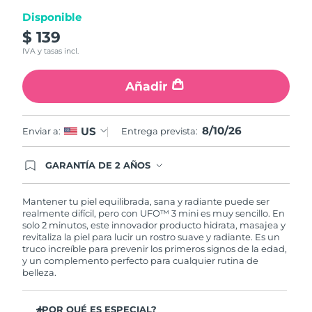
Singapur
Entrega prevista
8/11/26
Disponible
$ 139
Eslovaquia
Entrega prevista
8/9/26
IVA y tasas incl.
Eslovenia
Entrega prevista
8/9/26
Añadir
Sudáfrica
Entrega prevista
8/17/26
8/10/26
US
Enviar a:
Entrega prevista:
Corea del Sur
Entrega prevista
8/11/26
GARANTÍA DE 2 AÑOS
España
Entrega prevista
8/9/26
Regístrate hoy y tendrás cobertura total de la
garantía FOREO. Esto quiere decir que, en caso
de tener algún problema durante los 2 años
Mantener tu piel equilibrada, sana y radiante puede ser
Suecia
Entrega prevista
8/9/26
posteriores a tu compra, FOREO te remplazará el
realmente difícil, pero con UFO™ 3 mini es muy sencillo. En
producto sin cargo alguno.
solo 2 minutos, este innovador producto hidrata, masajea y
revitaliza la piel para lucir un rostro suave y radiante. Es un
Suiza
Entrega prevista
8/9/26
truco increíble para prevenir los primeros signos de la edad,
y un complemento perfecto para cualquier rutina de
Taiwán
belleza.
Entrega prevista
8/14/26
Tailandia
Entrega prevista
8/13/26
¿POR QUÉ ES ESPECIAL?