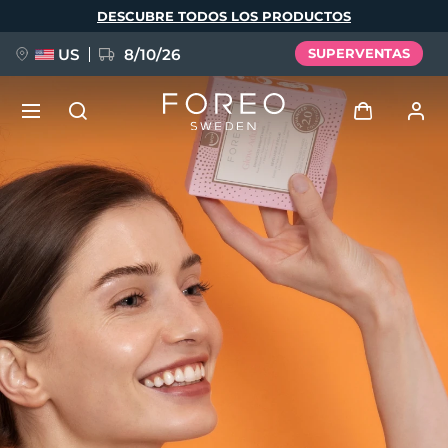
Pasar
DESCUBRE TODOS LOS PRODUCTOS
al
contenido
principal
US
8/10/26
SUPERVENTAS
NUEVO
Iniciar sesión
Idioma
BREAKING NEWS
Perfil de usuario
English
Deutsch
Español
Mis dispositivos
FAQ™ Pure Beauty-Tech Elixir
Français
Italiano
Português
Mis pedidos
Polski
Svenska
Русский
Türkçe
简体中文
繁體中文
Mis direcciones
issa™ Teeth Whitening Set
Mis suscripciones