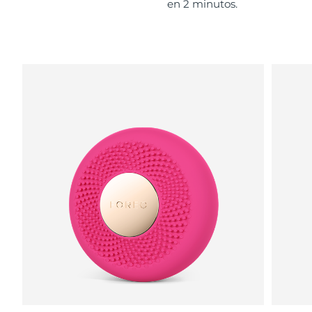
en 2 minutos.
RAE de Macao
Entrega prevista
8/11/26
(China)
Malasia
Entrega prevista
8/12/26
Malta
Entrega prevista
8/9/26
México
Entrega prevista
8/13/26
Mónaco
Entrega prevista
8/10/26
Países Bajos
Entrega prevista
8/9/26
Nueva Zelanda
Entrega prevista
8/9/26
Noruega
Entrega prevista
8/9/26
Omán
Entrega prevista
8/12/26