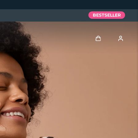
BESTSELLER
Accedi
Profilo utente
I miei dispositivi
I miei ordini
I miei indirizzi
I miei abbonamenti