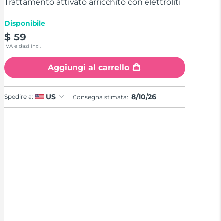
stars,
Trattamento attivato arricchito con elettroliti
average
rating
Disponibile
value.
Read
$ 59
17
IVA e dazi incl.
Reviews.
Same
page
Aggiungi al carrello
link.
8/10/26
US
Spedire a:
Consegna stimata: