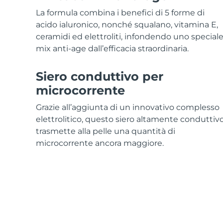
Skincare KIWI™
All acne treatment devices
All revitalizing eye massagers
Serum
issa™ Teeth Whitening Gel
La formula combina i benefici di 5 forme di
Advanced pore care essentials
For healthy hair
18% PAP
acido ialuronico, nonché squalano, vitamina E,
ceramidi ed elettroliti, infondendo uno special
Cosmetici
Uomini
mix anti-age dall’efficacia straordinaria.
Siero conduttivo per
microcorrente
Vedi tutto
Grazie all’aggiunta di un innovativo complesso
elettrolitico, questo siero altamente conduttiv
trasmette alla pelle una quantità di
APP FOREO
microcorrente ancora maggiore.
CHI SIAMO