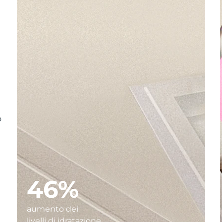
e
o
46%
aumento dei
livelli di idratazione