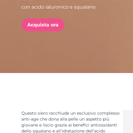
con acido ialuronico e squalano
issa™ Teeth Whitening Set
Acquista ora
FAQ™ Dual LED Panel
POPOLARE
Offerte speciali
Bestseller
Questo siero racchiude un esclusivo complesso
anti-age che dona alla pelle un aspetto più
giovane e liscio grazie ai benefici antiossidanti
dello squalano e all’idratazione dell’acido