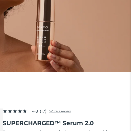
4.8
(17)
Write a review
4.8
out
SUPERCHARGED™ Serum 2.0
of
5