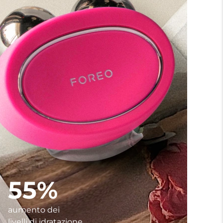
55%
aumento dei
livelli di idratazione