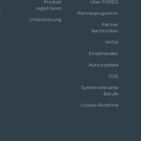
m
Produkt
Über FOREO
registrieren
k
Partnerprogramm
Unterstützung
X
Partner
Nachrichten
e
MYSA
n
Einzelhändler
t
Nutzungsbed
k
DSE
Systemrelevante
Berufe
Cookie-Richtlinie