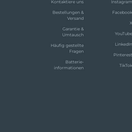
Kontaktiere uns
Instagra
Bestellungen &
Faceboo
Versand
Garantie &
YouTub
Umtausch
LinkedI
Häufig gestellte
Fragen
Pinteres
Batterie-
TikTo
informationen