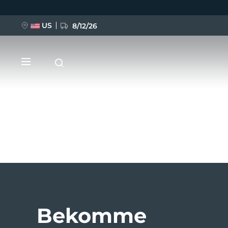
US
8/12/26
Direkt
zum
Inhalt
NEU
BREAKING NEWS
FAQ™ Pure Beauty-Tech Elixir
Bekomme