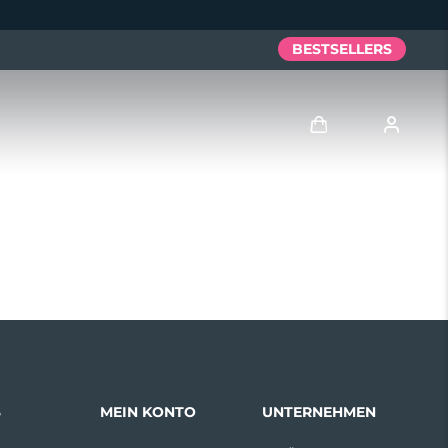
BESTSELLERS
Anmelden
Benutzerkonto
Meine Geräte
Meine Bestellungen
Meine Adressen
S
MEIN KONTO
UNTERNEHMEN
Meine Abonnements