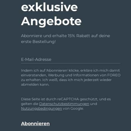
exklusive
Angebote
issa™ Teeth Whitening Set
Abonniere und erhalte 15% Rabatt auf deine
erste Bestellung!
FAQ™ Dual LED Panel
E-Mail-Adresse
Indem ich auf 'Abonnieren' klicke, erkläre ich mich damit
BELIEBT
einverstanden, Werbung und Informationen von FOREO
zu erhalten. Ich weiß, dass ich mich jederzeit wieder
abmelden kann.
Diese Seite ist durch reCAPTCHA geschützt, und es
Sonderangebote
Bestseller
gelten die
Datenschutzbestimmungen
und
Nutzungsbedingungen
von Google.