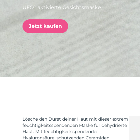
UFO
aktivierte Gesichtsmaske
TM
issa™ Teeth Whitening Set
Jetzt kaufen
FAQ™ Dual LED Panel
BELIEBT
Sonderangebote
Bestseller
Lösche den Durst deiner Haut mit dieser extrem
feuchtigkeitsspendenden Maske für dehydrierte
Haut. Mit feuchtigkeitsspendender
Hyaluronsäure, schützenden Ceramiden,