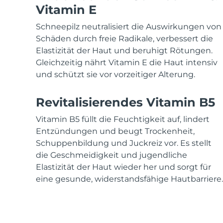
KIWI™ skincare
All acne treatment devices
All revitalizing eye massagers
Serum
Vitamin E
issa™ Teeth Whitening Gel
Advanced pore care essentials
For healthy hair
18% PAP
Schneepilz neutralisiert die Auswirkungen von
Kosmetik
Männer
Schäden durch freie Radikale, verbessert die
Elastizität der Haut und beruhigt Rötungen.
Gleichzeitig nährt Vitamin E die Haut intensiv
und schützt sie vor vorzeitiger Alterung.
Kaufe alles
Revitalisierendes Vitamin B5
Vitamin B5 füllt die Feuchtigkeit auf, lindert
Entzündungen und beugt Trockenheit,
FOREO APP
Schuppenbildung und Juckreiz vor. Es stellt
die Geschmeidigkeit und jugendliche
ÜBER
Elastizität der Haut wieder her und sorgt für
eine gesunde, widerstandsfähige Hautbarriere.