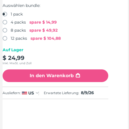
Auswählen bundle:
1 pack
4 packs
spare
$ 14,99
8 packs
spare
$ 49,92
12 packs
spare
$ 104,88
Auf Lager
$ 24,99
Inkl. MwSt. und Zoll
In den Warenkorb
8/9/26
US
Ausliefern:
Erwartete Lieferung: