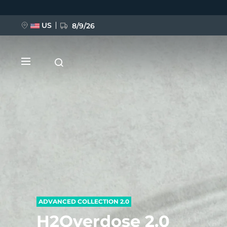
Direkt
zum
Inhalt
US
8/9/26
NEU
BREAKING NEWS
FAQ™ Pure Beauty-Tech Elixir
ADVANCED COLLECTION 2.0
H2Overdose 2.0