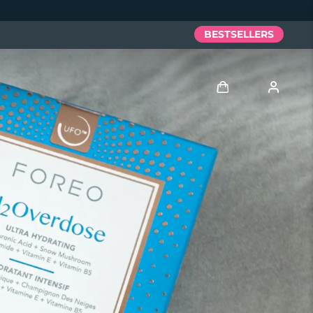
BESTSELLERS
Anmelden
Benutzerkonto
Meine Geräte
Meine Bestellungen
Meine Adressen
Meine Abonnements