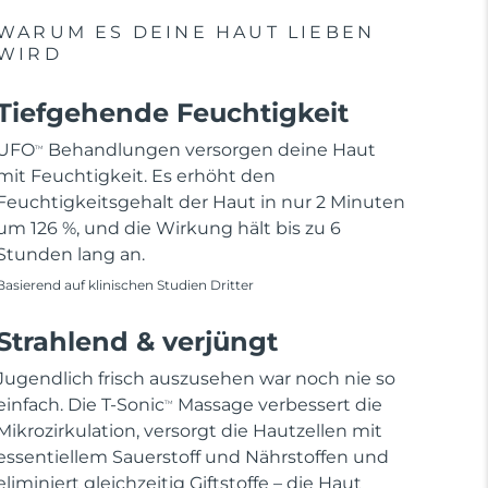
WARUM ES DEINE HAUT LIEBEN
WIRD
Tiefgehende Feuchtigkeit
UFO
Behandlungen versorgen deine Haut
TM
mit Feuchtigkeit. Es erhöht den
Feuchtigkeitsgehalt der Haut in nur 2 Minuten
um 126 %, und die Wirkung hält bis zu 6
Stunden lang an.
Basierend auf klinischen Studien Dritter
Strahlend & verjüngt
Jugendlich frisch auszusehen war noch nie so
einfach. Die T-Sonic
Massage verbessert die
TM
Mikrozirkulation, versorgt die Hautzellen mit
essentiellem Sauerstoff und Nährstoffen und
eliminiert gleichzeitig Giftstoffe – die Haut