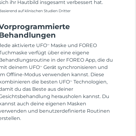
sich ihr Hautbild insgesamt verbessert hat.
Basierend auf klinischen Studien Dritter
Vorprogrammierte
Behandlungen
Jede aktivierte UFO
Maske und FOREO
TM
Tuchmaske verfügt über eine eigene
Behandlungsroutine in der FOREO App, die du
mit deinem UFO
Gerät synchronisieren und
TM
im Offline-Modus verwenden kannst. Diese
kombinieren die besten UFO
Technologien,
TM
damit du das Beste aus deiner
Gesichtsbehandlung herausholen kannst. Du
kannst auch deine eigenen Masken
verwenden und benutzerdefinierte Routinen
erstellen.