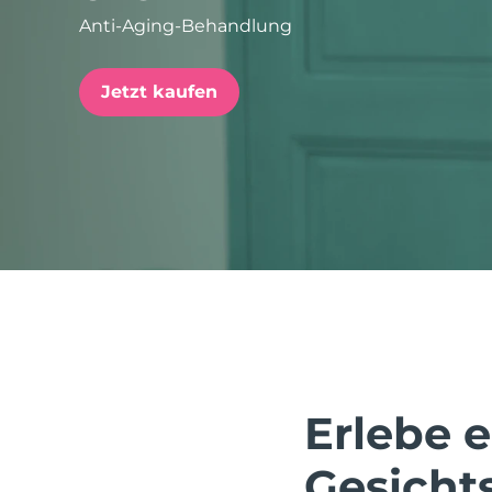
Anti-Aging-Behandlung
issa™ Teeth Whitening Set
Jetzt kaufen
FAQ™ Dual LED Panel
BELIEBT
Sonderangebote
Bestseller
Erlebe 
Gesicht