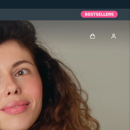
BESTSELLERS
Anmelden
Benutzerkonto
Meine Geräte
Meine Bestellungen
Meine Adressen
Meine Abonnements