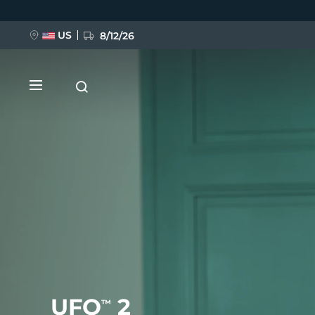
Direkt
zum
Inhalt
US
8/12/26
NEU
BREAKING NEWS
FAQ™ Pure Beauty-Tech Elixir
UFO
2
™