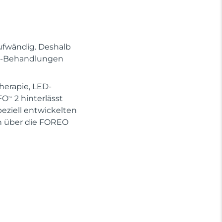
ufwändig. Deshalb
Spa-Behandlungen
herapie, LED-
FO
2 hinterlässt
TM
eziell entwickelten
 über die FOREO