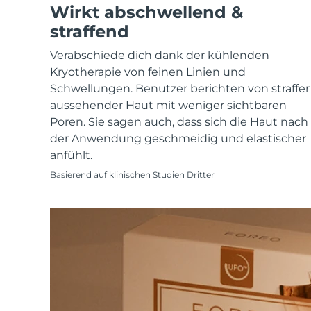
KIWI™ skincare
All acne treatment devices
All revitalizing eye massagers
Wirkt abschwellend &
Serum
issa™ Teeth Whitening Gel
Advanced pore care essentials
For healthy hair
straffend
18% PAP
Kosmetik
Männer
Verabschiede dich dank der kühlenden
Kryotherapie von feinen Linien und
Schwellungen. Benutzer berichten von straffer
aussehender Haut mit weniger sichtbaren
Poren. Sie sagen auch, dass sich die Haut nach
Kaufe alles
der Anwendung geschmeidig und elastischer
anfühlt.
Basierend auf klinischen Studien Dritter
FOREO APP
ÜBER