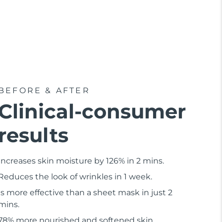
BEFORE & AFTER
Clinical-consumer
results
Increases skin moisture by 126% in 2 mins.
Reduces the look of wrinkles in 1 week.
Is more effective than a sheet mask in just 2
mins.
78% more nourished and softened skin.