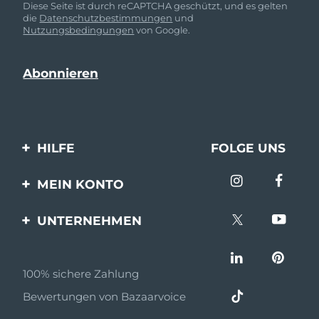
Diese Seite ist durch reCAPTCHA geschützt, und es gelten
die
Datenschutzbestimmungen
und
Nutzungsbedingungen
von Google.
HILFE
FOLGE UNS
Kontaktiere uns
MEIN KONTO
Bestellungen & Versand
Produkt registrieren
UNTERNEHMEN
Garantie & Umtausch
Unterstützung
Über FOREO
Häufig gestellte Fragen
100% sichere Zahlung
Partnerprogramm
Batterie-informationen
Bewertungen von Bazaarvoice
Partner Nachrichten