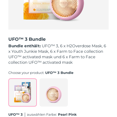
Erwartete Lieferung
Monaco
10/08/2026
Erwartete Lieferung
Niederlande
09/08/2026
Erwartete Lieferung
Neuseeland
09/08/2026
UFO™ 3 Bundle
Bundle enthält:
UFO™ 3, 6 x H2Overdose Mask, 6
Erwartete Lieferung
Norwegen
x Youth Junkie Mask, 6 x Farm to Face collection
09/08/2026
UFO™ activated mask und 6 x Farm to Face
collection UFO™ activated mask
Erwartete Lieferung
Oman
12/08/2026
Choose your product:
UFO™ 3 Bundle
Erwartete Lieferung
Philippinen
12/08/2026
Erwartete Lieferung
Polen
10/08/2026
Erwartete Lieferung
Portugal
UFO™ 3
Auswählen Farbe:
Pearl Pink
09/08/2026