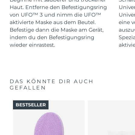
Haut. Entferne den Befestigungsring
Univer
von UFO™ 3 und nimm die UFO™
Univer
aktivierte Maske aus dem Beutel.
eine 
Befestige dann die Maske am Gerät,
auszu
indem du den Befestigungsring
Spezi
wieder einrastest.
aktivi
DAS KÖNNTE DIR AUCH
GEFALLEN
BESTSELLER