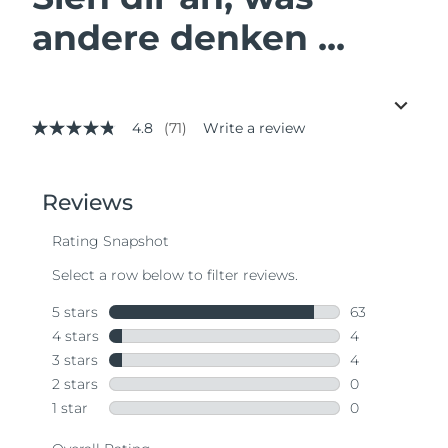
andere denken ...
4.8
(71)
Write a review
4.8
out
of
5
stars,
average
rating
value.
Read
71
Reviews.
Same
page
link.