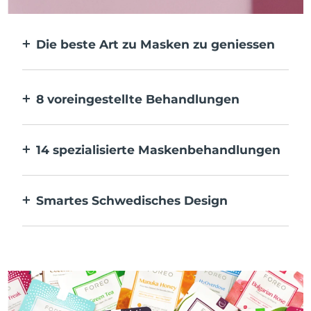
Die beste Art zu Masken zu geniessen
Effektiver als eine Tuchmaske. Und 10x
schneller.
8 voreingestellte Behandlungen
Auf Knopfdruck. Pass sie über die App an
deine Vorlieben an.
14 spezialisierte Maskenbehandlungen
Die perfekte Kombination von
Technologien zur Ergänzung der
Smartes Schwedisches Design
Inhaltsstoffe deiner Maske.
100 % wasserdicht und ultrahygienisch. Bis
zu 50 Minuten Nutzung pro USB-
Aufladung.