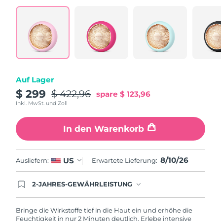
Erwartete Lieferung
Puerto Rico
11/08/2026
Erwartete Lieferung
Katar
10/08/2026
Erwartete Lieferung
Auf Lager
Réunion
14/08/2026
$ 299
$ 422,96
spare
$ 123,96
Inkl. MwSt. und Zoll
Erwartete Lieferung
Rumänien
09/08/2026
In den Warenkorb
Erwartete Lieferung
Russland
17/08/2026
8/10/26
US
Ausliefern:
Erwartete Lieferung:
Erwartete Lieferung
Saudi-Arabien
10/08/2026
2-JAHRES-GEWÄHRLEISTUNG
Mit deiner heutigen Bestellung registriere sich für
Erwartete Lieferung
Singapur
deine FOREO-Garantie. Das bedeutet: Falls du
11/08/2026
innerhalb eines Jahres ab Kaufdatum Anlass zur
Bringe die Wirkstoffe tief in die Haut ein und erhöhe die
Beanstandung deines FOREO-Produktes haben
Feuchtigkeit in nur 2 Minuten deutlich. Erlebe intensive