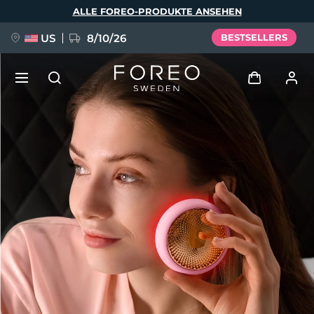
Direkt
ALLE FOREO-PRODUKTE ANSEHEN
zum
Inhalt
US
8/10/26
BESTSELLERS
NEU
Anmelden
Sprache
BREAKING NEWS
Benutzerkonto
English
Deutsch
Español
Meine Geräte
FAQ™ Pure Beauty-Tech Elixir
Français
Italiano
Português
Meine Bestellungen
Polski
Svenska
Русский
Türkçe
简体中文
繁體中文
Meine Adressen
issa™ Teeth Whitening Set
Meine Abonnements