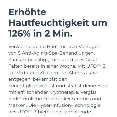
SCHWEDISCHE BEAUTY ROUTINE
Erhöhte
Hautfeuchtigkeit um
Erwartete Lieferung
Australien
12/08/2026
126% in 2 Min.
Gesichtsreinigung
Gesichtsstraffung
Erwartete Lieferung
Österreich
LUNA™ 4 Set
BEAR™ 2 Set
09/08/2026
Verwöhne deine Haut mit den Vorzügen
Anti-aging massage
Microcurrent toning
von 5 Anti-Aging-Spa-Behandlungen.
Erwartete Lieferung
Bahrain
10/08/2026
Klinisch bestätigt, mindert dieses Gerät
Hydratisierung
Mundpflege
Falten bereits in einer Woche. Mit UFO™ 3
LUNA™ 4 Plus
BEAR™ 2 go
Erwartete Lieferung
Belgien
UFO™ 3 Set
issa™ 4
trittst du den Zeichen des Alterns aktiv
09/08/2026
Massage, LED heating
Microcurrent toning on-the-go
FAQ™ ANTI-AGING-BEHANDLUNG
entgegen, bekämpfst den
Deep facial hydration
Hybrid silicone sonic toothbrush
Erwartete Lieferung
Feuchtigkeitsverlust und straffst deine Haut
Bermuda
15/08/2026
NEW
mit erfrischender Kryotherapie.
Vergiss
LUNA™ 4 Men
BEAR™ 2 eyes & lips
UFO™ 3 LED
issa™ 4 plus
herkömmliche Feuchtigkeitscremes und
For men, anti-aging massage
Microcurrent line smoothing device
Bosnien und
Erwartete Lieferung
Near-infrared and red light therapy
Masken. Die Hyper-Infusion-Technologie
Smart hybrid silicone sonic toothbrush
Herzegowina
12/08/2026
device
Anti-aging
LED-Behandlungen
des UFO™ 3 bietet tiefe, anhaltende