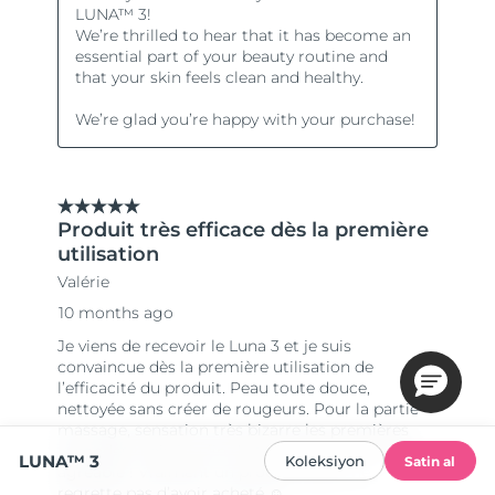
LUNA™ 3
Koleksiyon
Satin al