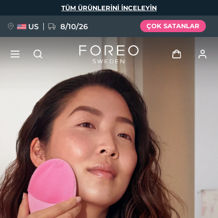
Ana
TÜM ÜRÜNLERINI INCELEYIN
içeriğe
atla
US
8/10/26
ÇOK SATANLAR
YENİ
Giriş
Dil Seçimi
BREAKING NEWS
Kullanici profi̇li̇
English
Deutsch
Español
Cihazlarım
FAQ™ Pure Beauty-Tech Elixir
Français
Italiano
Português
Siparişlerim
Polski
Svenska
Русский
Türkçe
简体中文
繁體中文
Adresim
issa™ Teeth Whitening Set
Aboneliklerim