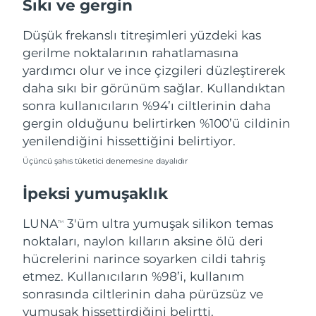
Sıkı ve gergin
Türkiye
Tahmini teslim tarihi
8/10/26
Düşük frekanslı titreşimleri yüzdeki kas
Birleşik Arap
gerilme noktalarının rahatlamasına
Tahmini teslim tarihi
8/10/26
Emirlikleri
yardımcı olur ve ince çizgileri düzleştirerek
daha sıkı bir görünüm sağlar. Kullandıktan
Birleşik Krallık
Tahmini teslim tarihi
8/9/26
sonra kullanıcıların %94’ı ciltlerinin daha
gergin olduğunu belirtirken %100’ü cildinin
Amerika Birleşik
Tahmini teslim tarihi
8/10/26
yenilendiğini hissettiğini belirtiyor.
Devletleri
Üçüncü şahıs tüketici denemesine dayalıdır
Özbekistan
Tahmini teslim tarihi
8/14/26
İpeksi yumuşaklık
Vietnam
Tahmini teslim tarihi
8/15/26
LUNA
3'üm ultra yumuşak silikon temas
TM
noktaları, naylon kılların aksine ölü deri
hücrelerini narince soyarken cildi tahriş
etmez. Kullanıcıların %98’i, kullanım
sonrasında ciltlerinin daha pürüzsüz ve
yumuşak hissettirdiğini belirtti.