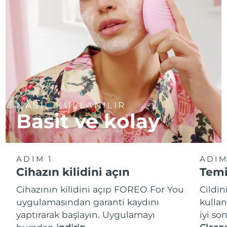
NASIL KULLANILIR
Basit ve kolay
ADIM 1
ADIM
Cihazın kilidini açın
Temi
Cihazının kilidini açıp FOREO For You
Cildi
uygulamasından garanti kaydını
kullan
yaptırarak başlayın. Uygulamayı
iyi so