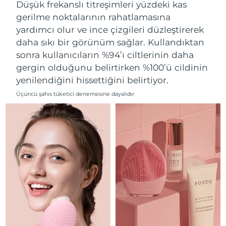
Düşük frekanslı titreşimleri yüzdeki kas
Filipinler
Tahmini teslim tarihi
8/12/26
gerilme noktalarının rahatlamasına
yardımcı olur ve ince çizgileri düzleştirerek
Polonya
Tahmini teslim tarihi
8/10/26
daha sıkı bir görünüm sağlar. Kullandıktan
sonra kullanıcıların %94’ı ciltlerinin daha
Portekiz
Tahmini teslim tarihi
8/9/26
gergin olduğunu belirtirken %100’ü cildinin
yenilendiğini hissettiğini belirtiyor.
Porto Riko
Tahmini teslim tarihi
8/11/26
Üçüncü şahıs tüketici denemesine dayalıdır
Katar
Tahmini teslim tarihi
8/10/26
Reunion
Tahmini teslim tarihi
8/14/26
Romanya
Tahmini teslim tarihi
8/9/26
Rusya
Tahmini teslim tarihi
8/17/26
Suudi Arabistan
Tahmini teslim tarihi
8/10/26
Singapur
Tahmini teslim tarihi
8/11/26