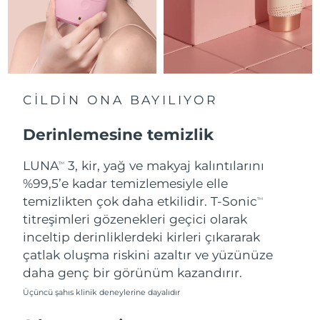
Slovakya
Tahmini teslim tarihi
8/9/26
Slovenya
Tahmini teslim tarihi
8/9/26
Güney Afrika
Tahmini teslim tarihi
8/17/26
CİLDİN ONA BAYILIYOR
Güney Kore
Tahmini teslim tarihi
8/11/26
Derinlemesine temizlik
İspanya
LUNA
3, kir, yağ ve makyaj kalıntılarını
Tahmini teslim tarihi
8/9/26
TM
%99,5’e kadar temizlemesiyle elle
İsveç
Tahmini teslim tarihi
8/9/26
temizlikten çok daha etkilidir. T-Sonic
TM
titreşimleri gözenekleri geçici olarak
İsviçre
Tahmini teslim tarihi
8/9/26
inceltip derinliklerdeki kirleri çıkararak
çatlak oluşma riskini azaltır ve yüzünüze
Tayvan
Tahmini teslim tarihi
8/14/26
daha genç bir görünüm kazandırır.
Üçüncü şahıs klinik deneylerine dayalıdır
Tayland
Tahmini teslim tarihi
8/13/26