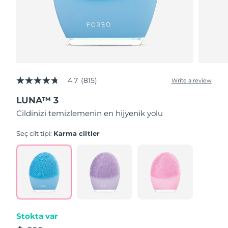
4.7
(815)
Write a review
4.7
out
LUNA™ 3
of
5
Cildinizi temizlemenin en hijyenik yolu
stars,
average
rating
Seç cilt tipi:
Karma ciltler
value.
Read
815
Reviews.
Same
page
link.
Stokta var