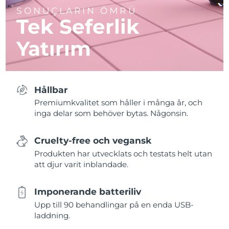
SONUÇLARIN ÖMRÜ
Tek Seferlik
Yatırım
Hållbar
Premiumkvalitet som håller i många år, och
inga delar som behöver bytas. Någonsin.
Cruelty-free och vegansk
Produkten har utvecklats och testats helt utan
att djur varit inblandade.
Imponerande batteriliv
Upp till 90 behandlingar på en enda USB-
laddning.