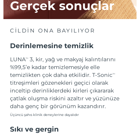
Gerçek sonuçlar
Çin Makao ÖİB
Tahmini teslim tarihi
8/11/26
Malezya
Tahmini teslim tarihi
8/12/26
CİLDİN ONA BAYILIYOR
Malta
Tahmini teslim tarihi
8/9/26
Derinlemesine temizlik
Meksika
Tahmini teslim tarihi
8/13/26
LUNA
3, kir, yağ ve makyaj kalıntılarını
TM
%99,5’e kadar temizlemesiyle elle
Monako
Tahmini teslim tarihi
8/10/26
temizlikten çok daha etkilidir. T-Sonic
TM
titreşimleri gözenekleri geçici olarak
Hollanda
Tahmini teslim tarihi
8/9/26
inceltip derinliklerdeki kirleri çıkararak
çatlak oluşma riskini azaltır ve yüzünüze
Yeni Zelanda
Tahmini teslim tarihi
8/9/26
daha genç bir görünüm kazandırır.
Üçüncü şahıs klinik deneylerine dayalıdır
Norveç
Tahmini teslim tarihi
8/9/26
Sıkı ve gergin
Umman
Tahmini teslim tarihi
8/12/26