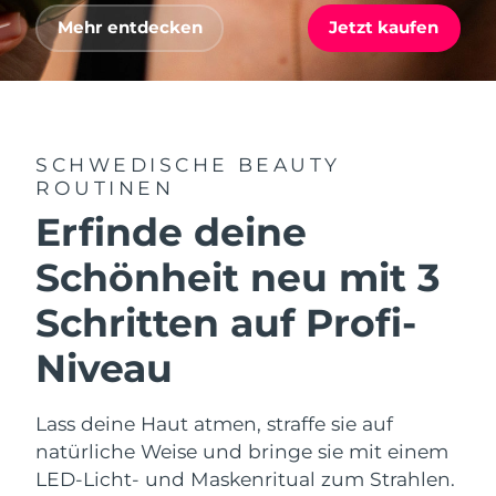
Advanced pore care essentials
For healthy hair
Erwartete Lieferung
18% PAP
Gibraltar
Mehr entdecken
Jetzt kaufen
Kosmetik
Männer
13/08/2026
Erwartete Lieferung
Griechenland
09/08/2026
Sonderverwaltungsregion
Erwartete Lieferung
SCHWEDISCHE BEAUTY
Kaufe alles
Hongkong
10/08/2026
ROUTINEN
Erfinde deine
Erwartete Lieferung
Ungarn
09/08/2026
FOREO APP
Schönheit neu mit 3
Erwartete Lieferung
Island
ÜBER
Schritten auf Profi-
10/08/2026
Niveau
Erwartete Lieferung
Indonesien
07/08/2026
Lass deine Haut atmen, straffe sie auf
Erwartete Lieferung
Irland
09/08/2026
natürliche Weise und bringe sie mit einem
LED-Licht- und Maskenritual zum Strahlen.
Erwartete Lieferung