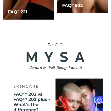
FAQ
502
TM
FAQ
221
TM
BLOG
SKINCARE
FAQ™ 202 vs.
FAQ™ 202 plus -
What’s the
difference?