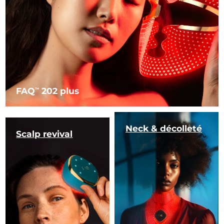
FAQ
202 plus
TM
Neck & décolleté
Scalp revival