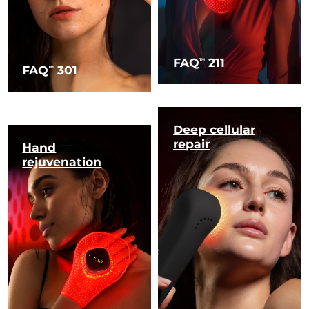
FAQ
211
TM
FAQ
301
TM
Deep cellular
repair
Hand
rejuvenation