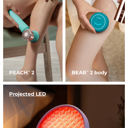
PEACH
2
BEAR
2 body
TM
TM
Projected LED