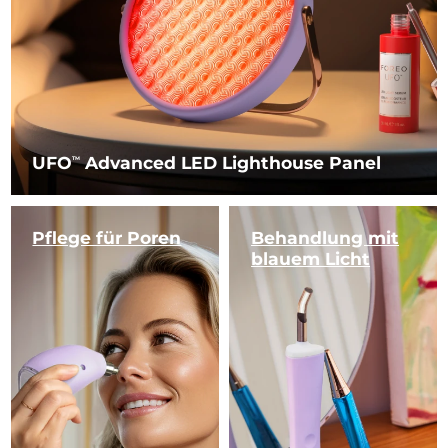
UFO
Advanced LED Lighthouse Panel
TM
Pflege für Poren
Behandlung
mit
blauem Licht