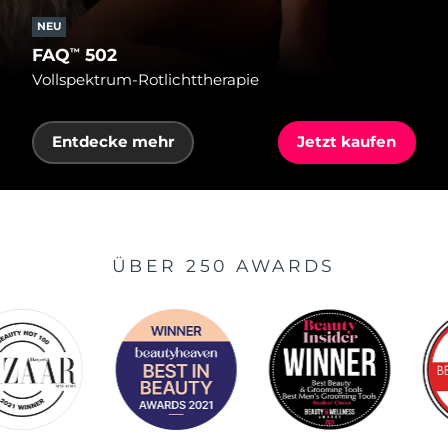
NEU
FAQ
502
™
Vollspektrum-Rotlichttherapie
Entdecke mehr
Jetzt kaufen
ÜBER 250 AWARDS