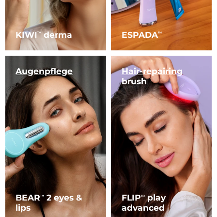
KIWI
derma
ESPADA
TM
TM
Augenpflege
Hair-repairing
brush
BEAR
2 eyes &
FLIP
play
TM
TM
lips
advanced