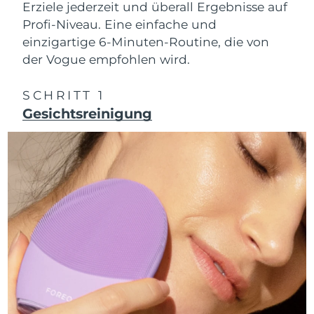
Isle of Man
Erziele jederzeit und überall Ergebnisse auf
11/08/2026
Profi-Niveau. Eine einfache und
Erwartete Lieferung
einzigartige 6-Minuten-Routine, die von
Israel
13/08/2026
der Vogue empfohlen wird.
Erwartete Lieferung
Italien
09/08/2026
SCHRITT 1
Gesichtsreinigung
Erwartete Lieferung
Japan
12/08/2026
Erwartete Lieferung
Jersey
14/08/2026
Erwartete Lieferung
Kasachstan
11/08/2026
Erwartete Lieferung
Kuwait
09/08/2026
Erwartete Lieferung
Lettland
09/08/2026