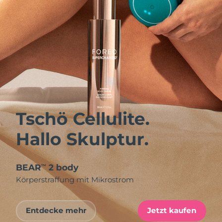
Tschö Cellulite.
Hallo Skulptur.
BEAR
2 body
™
Körperstraffung mit Mikrostrom
Entdecke mehr
Jetzt kaufen